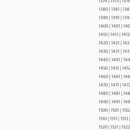
1374
|
1375
|
137
1380
|
1381
|
138
1390
|
1391
|
139
1400
|
1401
|
14
1410
|
1411
|
1412
1420
|
1421
|
142
1430
|
1431
|
143
1440
|
1441
|
14
1450
|
1451
|
145
1460
|
1461
|
14
1470
|
1471
|
147
1480
|
1481
|
14
1490
|
1491
|
14
1500
|
1501
|
150
1510
|
1511
|
1512
1520
|
1521
|
1522