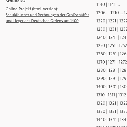
SchuReDO
1140
|
1141
...
Online-Projekt (html-Version):
1206
...
1210
...
1
Schuldbücher und Rechnungen
der Großschäffer
1220
|
1221
|
122
und Lieger des Deutschen Ordens um 1400
1230
|
1231
|
123
1240
|
1241
|
124
1250
|
1251
|
1252
1260
|
1261
|
126
1270
|
1271
|
1272
1280
|
1281
|
128
1290
|
1291
|
129
1300
|
1301
|
130
1310
|
1311
|
1312
1320
|
1321
|
132
1330
|
1331
|
133
1340
|
1341
|
134