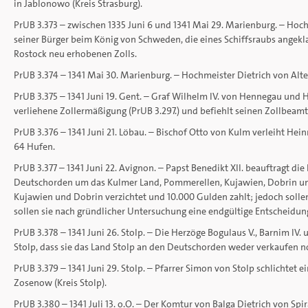
in Jablonowo (Kreis Strasburg).
PrUB 3.373 – zwischen 1335 Juni 6 und 1341 Mai 29. Marienburg. – Hoc
seiner Bürger beim König von Schweden, die eines Schiffsraubs angekla
Rostock neu erhobenen Zolls.
PrUB 3.374 – 1341 Mai 30. Marienburg. – Hochmeister Dietrich von Alt
PrUB 3.375 – 1341 Juni 19. Gent. – Graf Wilhelm IV. von Hennegau und 
verliehene Zollermäßigung (PrUB 3.297.) und befiehlt seinen Zollbeamt
PrUB 3.376 – 1341 Juni 21. Löbau. – Bischof Otto von Kulm verleiht H
64 Hufen.
PrUB 3.377 – 1341 Juni 22. Avignon. – Papst Benedikt XII. beauftragt d
Deutschorden um das Kulmer Land, Pommerellen, Kujawien, Dobrin und
Kujawien und Dobrin verzichtet und 10.000 Gulden zahlt; jedoch sollen
sollen sie nach gründlicher Untersuchung eine endgültige Entscheidu
PrUB 3.378 – 1341 Juni 26. Stolp. – Die Herzöge Bogulaus V., Barnim I
Stolp, dass sie das Land Stolp an den Deutschorden weder verkaufen 
PrUB 3.379 – 1341 Juni 29. Stolp. – Pfarrer Simon von Stolp schlichtet 
Zosenow (Kreis Stolp).
PrUB 3.380 – 1341 Juli 13. o.O. – Der Komtur von Balga Dietrich von Sp