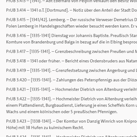
PrUB 3.413 – [1341]. – Abt Eberhard von Pelplin verkauft den Besitz Wo
PrUB 3.414 – 1341 o.T. [Dortmund]. – Notiz über den Anteil der Stadt D
PrUB 3.415 – [1341/42]. Lemberg. – Der russische Verweser Demetrius D
Polen Lemberg in Handelsgeschäften wieder besucht werden kann. Er ver
PrUB 3.416 – [1335-1341] Dienstag vor Johannis Baptiste. Preußisch St
Komture von Brandenburg und Balga in bezug auf die in Elbing bespr
PrUB 3.417 – [1335-1341]. – Grenzbeschreibung zwischen Preußen und 
PrUB 3.418 – 1341 oder früher. – Bericht eines Ordensbruders aus Na
PrUB 3.419 – [1335-1341]. – Grenzfestsetzung zwischen Angerburg und 
PrUB 3.420 – [1335-1341]. – Zahlungen des Peterspfennigs aus der D
PrUB 3.421 – [1335-1341]. – Hochmeister Dietrich von Altenburg verleiht
PrUB 3.422 – [1335-1341]. – Hochmeister Dietrich von Altenburg verleih
einem Plattendienst, Burgbaudienst, Lieferung je eines Scheffels Ko
Wachs und einem kölnischen oder 5 preußischen Pfennigen.
PrUB 3.423 – [1338-1341]. – Der Komtur von Danzig Winrich von Knipr
Höhe) mit 38 Hufen zu kulmischem Recht.