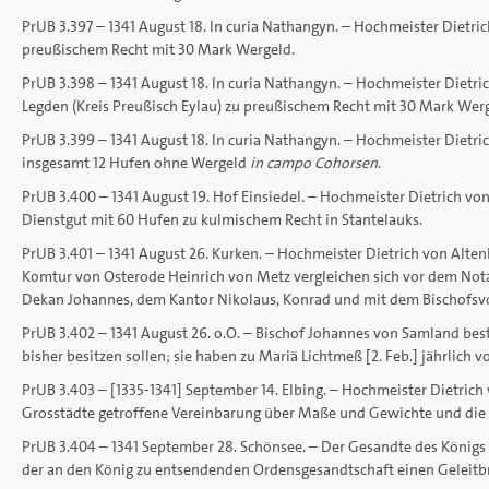
PrUB 3.397 – 1341 August 18. In curia Nathangyn. – Hochmeister Dietri
preußischem Recht mit 30 Mark Wergeld.
PrUB 3.398 – 1341 August 18. In curia Nathangyn. – Hochmeister Dietri
Legden (Kreis Preußisch Eylau) zu preußischem Recht mit 30 Mark Werg
PrUB 3.399 – 1341 August 18. In curia Nathangyn. – Hochmeister Dietric
insgesamt 12 Hufen ohne Wergeld
in campo Cohorsen
.
PrUB 3.400 – 1341 August 19. Hof Einsiedel. – Hochmeister Dietrich v
Dienstgut mit 60 Hufen zu kulmischem Recht in Stantelauks.
PrUB 3.401 – 1341 August 26. Kurken. – Hochmeister Dietrich von Alten
Komtur von Osterode Heinrich von Metz vergleichen sich vor dem No
Dekan Johannes, dem Kantor Nikolaus, Konrad und mit dem Bischofsvogt
PrUB 3.402 – 1341 August 26. o.O. – Bischof Johannes von Samland bes
bisher besitzen sollen; sie haben zu Mariä Lichtmeß [2. Feb.] jährlic
PrUB 3.403 – [1335-1341] September 14. Elbing. – Hochmeister Dietrich
Grosstädte getroffene Vereinbarung über Maße und Gewichte und die 
PrUB 3.404 – 1341 September 28. Schönsee. – Der Gesandte des Königs Ka
der an den König zu entsendenden Ordensgesandtschaft einen Geleitbr