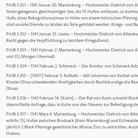
PrUB 3.351 – 1341 Januar 20. Marienburg. – Hochmeister Dietrich von A
ihnen gelegenen, gleichnamigen See, die 55 Hufen umfassen, zu kulmis
Hufe, eines Rekognitionszinses in Höhe von einem kölnischen Pfennig u
sind soviele Dienste zu leisten als Teile gebildet werden. Kriegs- und B
PrUB 3.352 – 1341 Januar 25. Leske. – Hochmeister Dietrich von Altenb
Recht gegen die Verpflichtung zu leichtem Kriegsdienst.
PrUB 3.353 – 1341 Februar 2. Marienburg. – Hochmeister Dietrich von A
und 3½ Morgen Übermaß.
PrUB 3.354 – 1341 Februar 2. Schöneck. – Der Komtur von Schöneck Ado
PrUB 3.355 – [1341?] Februar 3. Kolbatz. – Abt Johannes von Kolbat 
Kloster Oliva schwebenden Streitigkeiten durch Rechtskundige die Be
Olivas.
PrUB 3.356 – 1341 Februar 14. [Kulm]. – Der Rat von Kulm schreibt B
übermittelte Anfrage, dass in Kulm von den Steuern zur Befestigung der
PrUB 3.357 – 1341 März 4. Marienburg. – Hochmeister Dietrich von Al
erlbihc 1½ Hufen zwischen Brodsack (Kreis Marienburg) und Eichwalde e
jährlich 2 Mark Pfennige gewöhnlicher Münze Zins zu entrichten. Auch
Ordens.