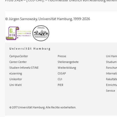
PrUB 3.424 – [1335-1341]. – Hochmeister Dietrich von Altenburg verlei
©
Jürgen Sarnowsky
,
Universität Hamburg
, 1999-2026