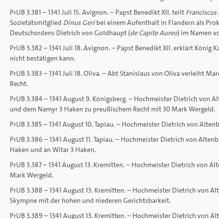
PrUB 3.381 – 1341 Juli 15. Avignon. – Papst Benedikt XII. teilt
Franciscus 
Sozietätsmitglied
Dinus Geri
bei einem Aufenthalt in Flandern als Pro
Deutschordens Dietrich von Goldhaupt (
de Capite Aureo
) im Namen vo
PrUB 3.382 – 1341 Juli 18. Avignon. – Papst Benedikt XII. erklärt König K
nicht bestätigen kann.
PrUB 3.383 – 1341 Juli 18. Oliva. – Abt Stanislaus von Oliva verleiht 
Recht.
PrUB 3.384 – 1341 August 9. Königsberg. – Hochmeister Dietrich von 
und dem Namyr 3 Haken zu preußischem Recht mit 30 Mark Wergeld.
PrUB 3.385 – 1341 August 10. Tapiau. – Hochmeister Dietrich von Altenb
PrUB 3.386 – 1341 August 11. Tapiau. – Hochmeister Dietrich von Alten
Haken und an Witar 3 Haken.
PrUB 3.387 – 1341 August 13. Kremitten. – Hochmeister Dietrich von Al
Mark Wergeld.
PrUB 3.388 – 1341 August 13. Kremitten. – Hochmeister Dietrich von A
Skympne mit der hohen und niederen Gerichtsbarkeit.
PrUB 3.389 – 1341 August 13. Kremitten. – Hochmeister Dietrich von A