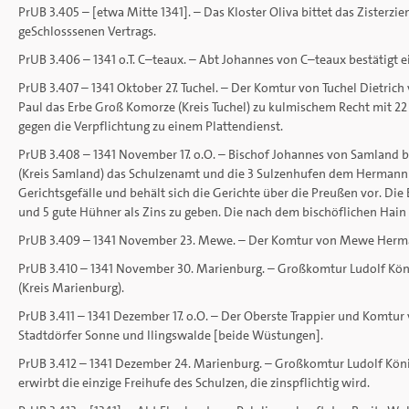
PrUB 3.405 – [etwa Mitte 1341]. – Das Kloster Oliva bittet das Zisterz
geSchlosssenen Vertrags.
PrUB 3.406 – 1341 o.T. C–teaux. – Abt Johannes von C–teaux bestätig
PrUB 3.407 – 1341 Oktober 27. Tuchel. – Der Komtur von Tuchel Dietri
Paul das Erbe Groß Komorze (Kreis Tuchel) zu kulmischem Recht mit 2
gegen die Verpflichtung zu einem Plattendienst.
PrUB 3.408 – 1341 November 17. o.O. – Bischof Johannes von Samland 
(Kreis Samland) das Schulzenamt und die 3 Sulzenhufen dem Hermann ge
Gerichtsgefälle und behält sich die Gerichte über die Preußen vor. Die
und 5 gute Hühner als Zins zu geben. Die nach dem bischöflichen Hai
PrUB 3.409 – 1341 November 23. Mewe. – Der Komtur von Mewe Hermann
PrUB 3.410 – 1341 November 30. Marienburg. – Großkomtur Ludolf Kön
(Kreis Marienburg).
PrUB 3.411 – 1341 Dezember 17. o.O. – Der Oberste Trappier und Komtu
Stadtdörfer Sonne und Ilingswalde [beide Wüstungen].
PrUB 3.412 – 1341 Dezember 24. Marienburg. – Großkomtur Ludolf Köni
erwirbt die einzige Freihufe des Schulzen, die zinspflichtig wird.