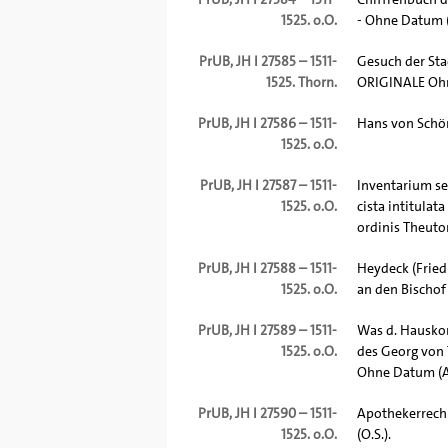
1525. o.O.
- Ohne Datum (
PrUB, JH I 27585 – 1511-
Gesuch der Stad
1525. Thorn.
ORIGINALE Ohn
PrUB, JH I 27586 – 1511-
Hans von Schön
1525. o.O.
PrUB, JH I 27587 – 1511-
Inventarium s
1525. o.O.
cista intitulat
ordinis Theuton
PrUB, JH I 27588 – 1511-
Heydeck (Fried
1525. o.O.
an den Bischof 
PrUB, JH I 27589 – 1511-
Was d. Hauskom
1525. o.O.
des Georg von 
Ohne Datum (A 
PrUB, JH I 27590 – 1511-
Apothekerrech
1525. o.O.
(O.S.).