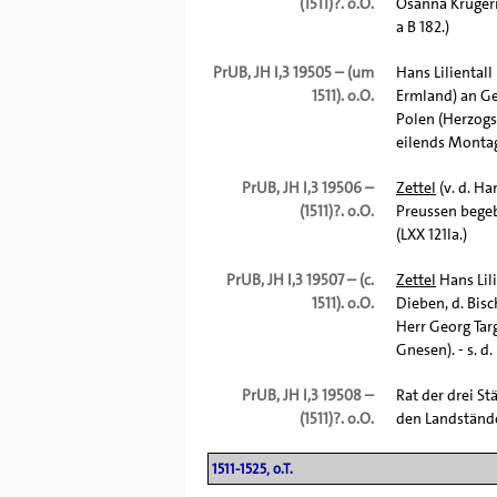
(1511)?. o.O.
Osanna Krügeri
a B 182.)
PrUB, JH I,3 19505 – (um
Hans Liliental
1511). o.O.
Ermland) an Ge
Polen (Herzogs
eilends Montag.
PrUB, JH I,3 19506 –
Zettel
(v. d. Ha
(1511)?. o.O.
Preussen begebe
(LXX 121la.)
PrUB, JH I,3 19507 – (c.
Zettel
Hans Lili
1511). o.O.
Dieben, d. Bisc
Herr Georg Tar
Gnesen). - s. d.
PrUB, JH I,3 19508 –
Rat der drei St
(1511)?. o.O.
den Landständen
1511-1525, o.T.