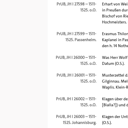
PrUB, JH I 27598 – 1511-
Erhart von Wei
1525. o.O.
in Preußen dur
Bischof von Ri
Hochmeisters. 
PrUB, JH I 27599 – 1511-
Erasmus Thilon
1525. Passenheim.
Kaplanei in Pa
den h. 14 Nothe
PrUB, JH I 26000 – 1511-
Was Herr Wolf 
1525. o.O.
Datum (O.S.).
PrUB, JH I 26001 – 1511-
Musterzettel d
1525. o.O.
Gilginnau. Mel
Waplis. Klein-
PrUB, JH I 26002 – 1511-
Klagen über de
1525. o.O.
[Bialla?]) und 
PrUB, JH I 26003 – 1511-
Klagen der Un
1525. Johannisburg.
(O.S.).