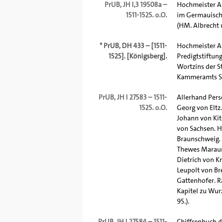
PrUB, JH I,3 19508a –
Hochmeister Al
1511-1525. o.O.
im Germauische
(HM. Albrecht 
*
PrUB, DH 433 – [1511-
Hochmeister Al
1525]. [Königsberg].
Predigtstiftun
Wortzins der S
Kammeramts S
PrUB, JH I 27583 – 1511-
Allerhand Pers
1525. o.O.
Georg von Eltz
Johann von Kit
von Sachsen. H
Braunschweig. 
Thewes Maraun. 
Dietrich von Kn
Leupolt von Br
Gattenhofer. Ra
Kapitel zu Wur
95.).
PrUB, JH I 27584 – 1511-
Chiffrenbuch d