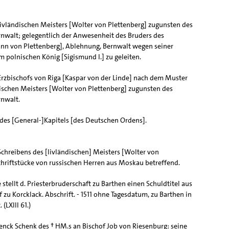
 livländischen Meisters [Wolter von Plettenberg] zugunsten des
nwalt; gelegentlich der Anwesenheit des Bruders des
ann von Plettenberg], Ablehnung, Bernwalt wegen seiner
m polnischen König [Sigismund I.] zu geleiten.
 Erzbischofs von Riga [Kaspar von der Linde] nach dem Muster
dischen Meisters [Wolter von Plettenberg] zugunsten des
nwalt.
es [General-]Kapitels [des Deutschen Ordens].
Schreibens des [livländischen] Meisters [Wolter von
chriftstücke von russischen Herren aus Moskau betreffend.
stellt d. Priesterbruderschaft zu Barthen einen Schuldtitel aus
f zu Korcklack. Abschrift. - 1511 ohne Tagesdatum, zu Barthen in
 (LXIII 61.)
enck Schenk des † HM.s an Bischof Job von Riesenburg: seine