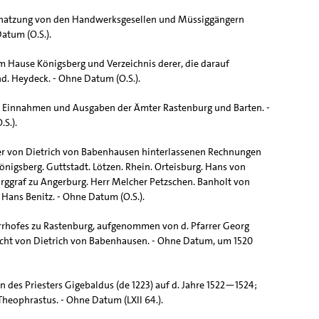
Schatzung von den Handwerksgesellen und Müssiggängern
atum (O.S.).
m Hause Königsberg und Verzeichnis derer, die darauf
d. Heydeck. - Ohne Datum (O.S.).
 Einnahmen und Ausgaben der Ämter Rastenburg und Barten. -
S.).
er von Dietrich von Babenhausen hinterlassenen Rechnungen
önigsberg. Guttstadt. Lötzen. Rhein. Orteisburg. Hans von
rggraf zu Angerburg. Herr Melcher Petzschen. Banholt von
Hans Benitz. - Ohne Datum (O.S.).
arrhofes zu Rastenburg, aufgenommen von d. Pfarrer Georg
icht von Dietrich von Babenhausen. - Ohne Datum, um 1520
 des Priesters Gigebaldus (de 1223) auf d. Jahre 1522—1524;
Theophrastus. - Ohne Datum (LXII 64.).