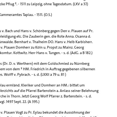
cke Pflug †. - 1511 zu Leipzig, ohne Tagesdatum. (LXV a 37.)
ammeramtes Tapiau. - 1511. (O.S.)
us v. Bach und Hans v. Schönberg gegen Den v. Plauen auf Pr.
leidigung etc. Die Zauberin gen. die Rote Anna. Osanna d.
ünwalde. Bernhart v. Thalheim DO. Hans v. Helb Karbisherr.
 v. Plauen Domherr zu Köln u. Propst zu Mainz. Georg
omtur. Kottwitz. Herr Hans v. Tungen. - s. d. (AdG. a B 182.)
 (Dr. D. v. Werthern) mit dem Goldschmied zu Nürnberg
em von dem † HM. Friedrich in Auftrag gegebenen silbernen
. Wolff v. Pybrach. - s. d. (LXXII a 79 u. 81 )
elau ermländ. Kleriker und Domherr an HM.: bittet um
Verzichts auf die Pfarrei Bartenstein a. Anlass seiner Belehnung
che in Thorn. Jetzt Georg Wolf Pfarrer z. Bartenstein. - s. d.
vgl. 1497 Sept. 22. (A 395.)
 v. Plauen Vogt zu Pr. Eylau bekundet die Aussöhnung der