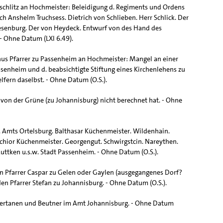
schlitz an Hochmeister: Beleidigung d. Regiments und Ordens
ch Anshelm Truchsess. Dietrich von Schlieben. Herr Schlick. Der
esenburg. Der von Heydeck. Entwurf von des Hand des
- Ohne Datum (LXI 6.49).
us Pfarrer zu Passenheim an Hochmeister: Mangel an einer
ssenheim und d. beabsichtigte Stiftung eines Kirchenlehens zu
lfern daselbst. - Ohne Datum (O.S.).
von der Grüne (zu Johannisburg) nicht berechnet hat. - Ohne
. Amts Ortelsburg. Balthasar Küchenmeister. Wildenhain.
chior Küchenmeister. Georgengut. Schwirgstcin. Nareythen.
Ruttken u.s.w. Stadt Passenheim. - Ohne Datum (O.S.).
n Pfarrer Caspar zu Gelen oder Gaylen (ausgegangenes Dorf?
den Pfarrer Stefan zu Johannisburg. - Ohne Datum (O.S.).
tertanen und Beutner im Amt Johannisburg. - Ohne Datum