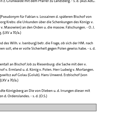
n z. Grünwalde mit dem Pfarrer zu Landsberg. - s. d. (Aus AdG.
l (Pseudonym für Fabian v. Lossainen d. späteren Bischof von
org Krebs: die Urkunden über die Schenkungen des Königs v.
 v. Masowien) an den Orden u. die masow. Fälschungen. - O. J.
 (LXV a 70/a.)
nd des Wilh. v. Isenburg) betr. die Frage, ob sich der HM. nach
n soll, ehe er volle Sicherheit gegen Polen gewiss habe. - s. d.
entall an Bischof Job zu Riesenburg: die Sache mit den v.
hof v. Ermland u. d. König v. Polen. Herr Ludwig v. Mortangen.
guwitcz auf Golau (Golub). Hans Unwerd. Erzbischof (von
 (LXV a 70/a.)
ädte Königsberg an Die von Dieben u. d. Irrungen dieser mit
 d. Ordenslandes. - s. d. (O.S.)