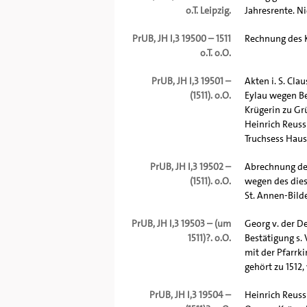
o.T. Leipzig.
Jahresrente. Ni
PrUB, JH I,3 19500 – 1511
Rechnung des K
o.T. o.O.
PrUB, JH I,3 19501 –
Akten i. S. Cla
(1511). o.O.
Eylau wegen Be
Krügerin zu Gr
Heinrich Reuss
Truchsess Hausk
PrUB, JH I,3 19502 –
Abrechnung des
(1511). o.O.
wegen des dies
St. Annen-Bildes
PrUB, JH I,3 19503 – (um
Georg v. der D
1511)?. o.O.
Bestätigung s. 
mit der Pfarrkir
gehört zu 1512, 
PrUB, JH I,3 19504 –
Heinrich Reuss