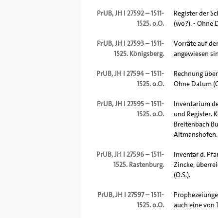
PrUB, JH I 27592 – 1511-
Register der 
1525. o.O.
(wo?). - Ohne D
PrUB, JH I 27593 – 1511-
Vorräte auf de
1525. Königsberg.
angewiesen sin
PrUB, JH I 27594 – 1511-
Rechnung über
1525. o.O.
Ohne Datum (O.
PrUB, JH I 27595 – 1511-
Inventarium d
1525. o.O.
und Register. K
Breitenbach Bu
Altmanshofen. 
PrUB, JH I 27596 – 1511-
Inventar d. Pf
1525. Rastenburg.
Zincke, überre
(O.S.).
PrUB, JH I 27597 – 1511-
Prophezeiungen
1525. o.O.
auch eine von 