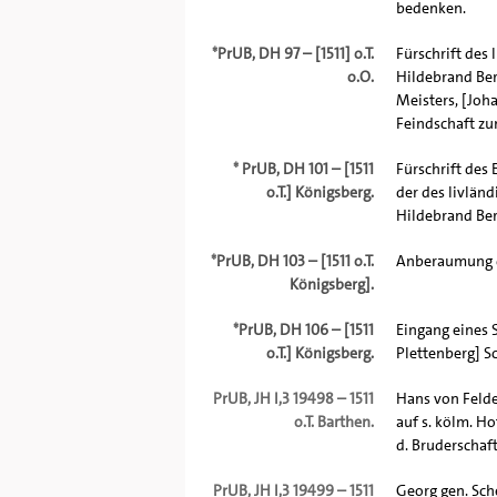
bedenken.
*
PrUB, DH 97 – [1511] o.T.
Fürschrift des
o.O.
Hildebrand Ber
Meisters, [Joh
Feindschaft zu
*
PrUB, DH 101 – [1511
Fürschrift des
o.T.] Königsberg.
der des livlän
Hildebrand Ber
*
PrUB, DH 103 – [1511 o.T.
Anberaumung d
Königsberg].
*
PrUB, DH 106 – [1511
Eingang eines 
o.T.] Königsberg.
Plettenberg] S
PrUB, JH I,3 19498 – 1511
Hans von Felde 
o.T. Barthen.
auf s. kölm. Ho
d. Bruderschaft.
PrUB, JH I,3 19499 – 1511
Georg gen. Sch