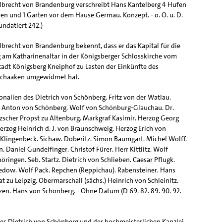
brecht von Brandenburg verschreibt Hans Kantelberg 4 Hufen
n und 1 Garten vor dem Hause Germau. Konzept. - o. O. u. D.
undatiert 242.)
brecht von Brandenburg bekennt, dass er das Kapital für die
g am Katharinenaltar in der Königsberger Schlosskirche vom
tadt Königsberg Kneiphof zu Lasten der Einkünfte des
chaaken umgewidmet hat.
onalien des Dietrich von Schönberg. Fritz von der Watlau.
. Anton von Schönberg. Wolf von Schönburg-Glauchau. Dr.
zscher Propst zu Altenburg. Markgraf Kasimir. Herzog Georg
erzog Heinrich d. J. von Braunschweig. Herzog Erich von
Klingenbeck. Sichaw. Doberitz. Simon Baumgart. Michel Wolff.
Daniel Gundelfinger. Christof Fürer. Herr Kittlitz. Wolf
öringen. Seb. Startz. Dietrich von Schlieben. Caesar Pflugk.
edow. Wolf Pack. Repchen (Reppichau). Rabensteiner. Hans
t zu Leipzig. Obermarschall (sächs.) Heinrich von Schleinitz.
zen. Hans von Schönberg. - Ohne Datum (D 69. 82. 89. 90. 92.
es Dietrich von Schönberg und der hochmeisterlichen Kanzlei.