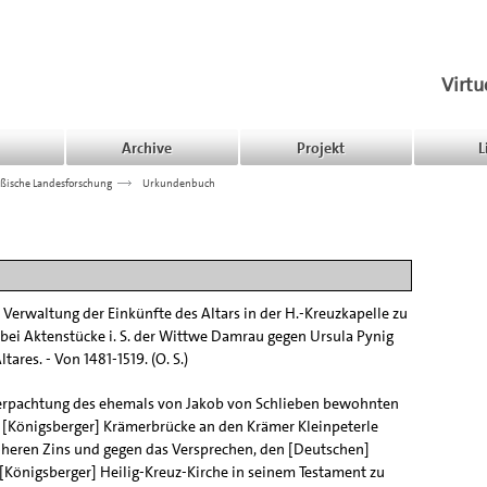
Virtu
Archive
Projekt
L
ßische Landesforschung
>>>
Urkundenbuch
Verwaltung der Einkünfte des Altars in der H.-Kreuzkapelle zu
bei Aktenstücke i. S. der Wittwe Damrau gegen Ursula Pynig
tares. - Von 1481-1519. (O. S.)
erpachtung des ehemals von Jakob von Schlieben bewohnten
 [Königsberger] Krämerbrücke an den Krämer Kleinpeterle
heren Zins und gegen das Versprechen, den [Deutschen]
[Königsberger] Heilig-Kreuz-Kirche in seinem Testament zu