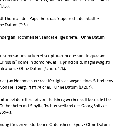
O.S.).
t Thorn an den Papst betr. das Stapelrecht der Stadt. -
e Datum (O.S.).
berg an Hochmeister: sendet eilige Briefe. - Ohne Datum.
eu summarium jurium et scripturarum que sunt in quadam
a „Prussia“ Rome in domo rev. et ill. principis d. magni Magistri
icorum. - Ohne Datum (Schr. 5. 1. 1.).
rich) an Hochmeister: rechtfertigt sich wegen eines Schreibens
von Heilsberg. Pfaff Michel. - Ohne Datum (D 267.).
tur bei dem Bischof von Heilsberg werben soll betr. die Ehe
Taubenheim mit Sibylla, Tochter weiland des Georg Spitzke. -
394.).
nung für den verstorbenen Ordensherrn Spor. - Ohne Datum