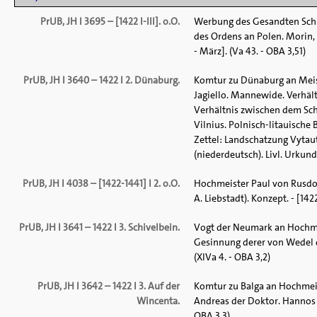
PrUB, JH I 3695 – [1422 I-III]. o.O.
Werbung des Gesandten Schi
des Ordens an Polen. Morin, 
- März]. (Va 43. - OBA 3,51)
PrUB, JH I 3640 – 1422 I 2. Dünaburg.
Komtur zu Dünaburg an Meis
Jagiello. Mannewide. Verhäl
Verhältnis zwischen dem Sch
Vilnius. Polnisch-litauisch
Zettel: Landschatzung Vytaut
(niederdeutsch). Livl. Urkun
PrUB, JH I 4038 – [1422-1441] I 2. o.O.
Hochmeister Paul von Rusdo
A. Liebstadt). Konzept. - [142
PrUB, JH I 3641 – 1422 I 3. Schivelbein.
Vogt der Neumark an Hochme
Gesinnung derer von Wedel d
(XIVa 4. - OBA 3,2)
PrUB, JH I 3642 – 1422 I 3. Auf der
Komtur zu Balga an Hochmei
Wincenta.
Andreas der Doktor. Hannos 
OBA 3,3)