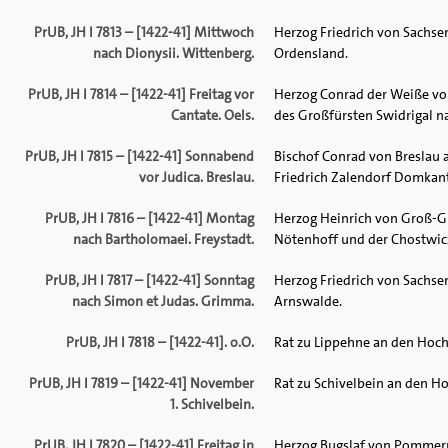
PrUB, JH I 7813 – [1422-41] Mittwoch
Herzog Friedrich von Sachse
nach Dionysii. Wittenberg.
Ordensland.
PrUB, JH I 7814 – [1422-41] Freitag vor
Herzog Conrad der Weiße von
Cantate. Oels.
des Großfürsten Swidrigal na
PrUB, JH I 7815 – [1422-41] Sonnabend
Bischof Conrad von Breslau 
vor Judica. Breslau.
Friedrich Zalendorf Domkan
PrUB, JH I 7816 – [1422-41] Montag
Herzog Heinrich von Groß-G
nach Bartholomaei. Freystadt.
Nötenhoff und der Chostwicze
PrUB, JH I 7817 – [1422-41] Sonntag
Herzog Friedrich von Sachse
nach Simon et Judas. Grimma.
Arnswalde.
PrUB, JH I 7818 – [1422-41]. o.O.
Rat zu Lippehne an den Hoc
PrUB, JH I 7819 – [1422-41] November
Rat zu Schivelbein an den Ho
1. Schivelbein.
PrUB, JH I 7820 – [1422-41] Freitag in
Herzog Bugslaf von Pommern