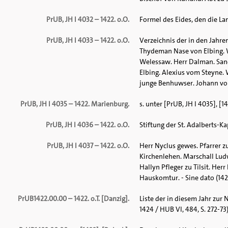
PrUB, JH I 4032 – 1422. o.O.
Formel des Eides, den die L
PrUB, JH I 4033 – 1422. o.O.
Verzeichnis der in den Jahre
Thydeman Nase von Elbing. Wa
Welessaw. Herr Dalman. Sand
Elbing. Alexius vom Steyne.
junge Benhuwser. Johann von 
PrUB, JH I 4035 – 1422. Marienburg.
s. unter [PrUB, JH I 4035], [14
PrUB, JH I 4036 – 1422. o.O.
Stiftung der St. Adalberts-Ka
PrUB, JH I 4037 – 1422. o.O.
Herr Nyclus gewes. Pfarrer z
Kirchenlehen. Marschall Ludw
Hallyn Pfleger zu Tilsit. Her
Hauskomtur. - Sine dato (1422
PrUB1422.00.00 – 1422. o.T. [Danzig].
Liste der in diesem Jahr zur 
1424 / HUB VI, 484, S. 272-73)