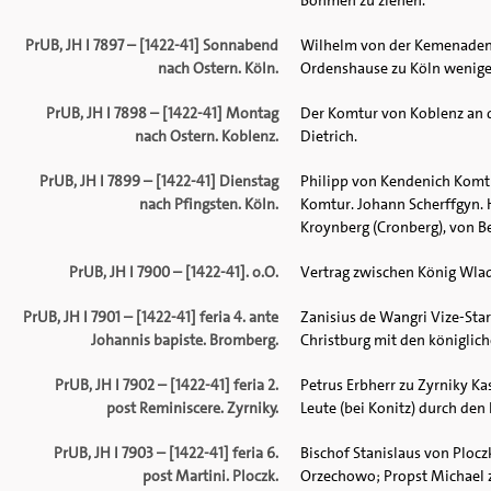
Böhmen zu ziehen.
PrUB, JH I 7897 – [1422-41] Sonnabend
Wilhelm von der Kemenaden a
nach Ostern. Köln.
Ordenshause zu Köln weniger
PrUB, JH I 7898 – [1422-41] Montag
Der Komtur von Koblenz an
nach Ostern. Koblenz.
Dietrich.
PrUB, JH I 7899 – [1422-41] Dienstag
Philipp von Kendenich Komt
nach Pfingsten. Köln.
Komtur. Johann Scherffgyn. H
Kroynberg (Cronberg), von B
PrUB, JH I 7900 – [1422-41]. o.O.
Vertrag zwischen König Wla
PrUB, JH I 7901 – [1422-41] feria 4. ante
Zanisius de Wangri Vize-Sta
Johannis bapiste. Bromberg.
Christburg mit den königli
PrUB, JH I 7902 – [1422-41] feria 2.
Petrus Erbherr zu Zyrniky K
post Reminiscere. Zyrniky.
Leute (bei Konitz) durch de
PrUB, JH I 7903 – [1422-41] feria 6.
Bischof Stanislaus von Plocz
post Martini. Ploczk.
Orzechowo; Propst Michael z