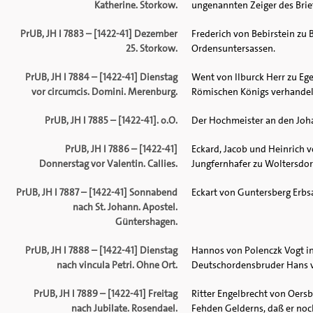
Katherine. Storkow.
ungenannten Zeiger des Brie
PrUB, JH I 7883 – [1422-41] Dezember
Frederich von Bebirstein z
25. Storkow.
Ordensuntersassen.
PrUB, JH I 7884 – [1422-41] Dienstag
Went von Ilburck Herr zu Eg
vor circumcis. Domini. Merenburg.
Römischen Königs verhandel
PrUB, JH I 7885 – [1422-41]. o.O.
Der Hochmeister an den Joha
PrUB, JH I 7886 – [1422-41]
Eckard, Jacob und Heinrich 
Donnerstag vor Valentin. Callies.
Jungfernhafer zu Woltersdorf
PrUB, JH I 7887 – [1422-41] Sonnabend
Eckart von Guntersberg Erbsa
nach St. Johann. Apostel.
Güntershagen.
PrUB, JH I 7888 – [1422-41] Dienstag
Hannos von Polenczk Vogt in
nach vincula Petri. Ohne Ort.
Deutschordensbruder Hans v
PrUB, JH I 7889 – [1422-41] Freitag
Ritter Engelbrecht von Oers
nach Jubilate. Rosendael.
Fehden Gelderns, daß er noc