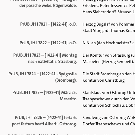
der passche weke. Rügenwalde.
Friedens. Peter Tessentcz. P
Hans Slaberndorff. Strausz. U
PrUB, JH I 7821 – [1422-41]. o.O.
Herzog Bugslaf von Pommern
Stadt Stargard. Thomas Knan
PrUB, JH I 7822 – [1422-41]. o.O.
N.N. an (den Hochmeister?)
PrUB, JH I 7823 – [1422-41] Montag
Der Komtur von Strasburg (u
nach nativitatis. Strasburg.
Masovien (Herzog Semovit).
PrUB, JH I 7824 – [1422-41]. Bydgostia
Die Stadt Bromberg an den H
(Bromberg).
Komtur von Christburg.
PrUB, JH I 7825 – [1422-41] März 25.
Stanislaus von Ostrorog Unt
Meseritz.
Trzebyeschowo durch den Vo
Komtur von Schlochau. Dobr
PrUB, JH I 7826 – [1422-41] feria 6.
Sandiwog von Ostrorog Woiw
post festum beati Alberti. Ostrorog.
Dörfer Trzeboschewo und Ch