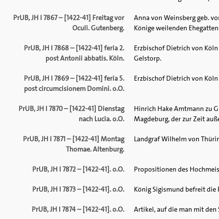
PrUB, JH I 7867 – [1422-41] Freitag vor
Anna von Weinsberg geb. vo
Oculi. Gutenberg.
Könige weilenden Ehegatten
PrUB, JH I 7868 – [1422-41] feria 2.
Erzbischof Dietrich von Köl
post Antonii abbatis. Köln.
Gelstorp.
PrUB, JH I 7869 – [1422-41] feria 5.
Erzbischof Dietrich von Köln
post circumcisionem Domini. o.O.
PrUB, JH I 7870 – [1422-41] Dienstag
Hinrich Hake Amtmann zu Gie
nach Lucia. o.O.
Magdeburg, der zur Zeit auße
PrUB, JH I 7871 – [1422-41] Montag
Landgraf Wilhelm von Thürin
Thomae. Altenburg.
PrUB, JH I 7872 – [1422-41]. o.O.
Propositionen des Hochmeis
PrUB, JH I 7873 – [1422-41]. o.O.
König Sigismund befreit die
PrUB, JH I 7874 – [1422-41]. o.O.
Artikel, auf die man mit den