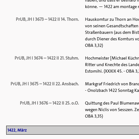
haben, und dass er deshalb 
könne. — 1422 am montage noch
PrUB, JH I 3673 – 1422 II 14. Thorn.
Hauskomtur zu Thorn an Hoch
von seinen Gesandtschaften
Straßenbauern (aus dem Bis
durch Diener des Komturs von
OBA 3,32)
PrUB, JH I 3674 – 1422 II 21. Stuhm.
Hochmeister [Michael Küchme
Ritter und Knechte des Land
Estomihi. (XXXIX 45. - OBA 3,
PrUB, JH I 3675 – 1422 II 22. Ansbach.
Markgraf Friedrich von Bran
- Onolzbach 1422 Sonntag Kath
PrUB, JH I 3676 – 1422 II 25. o.O.
Quittung des Paul Blumena
wegen Niclis von Sesszen. Ze
OBA 3,35)
1422, März