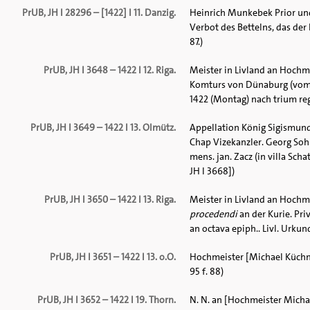
PrUB, JH I 28296 – [1422] I 11. Danzig.
Heinrich Munkebek Prior und
Verbot des Bettelns, das der R
87.)
PrUB, JH I 3648 – 1422 I 12. Riga.
Meister in Livland an Hochme
Komturs von Dünaburg (vom 2
1422 (Montag) nach trium re
PrUB, JH I 3649 – 1422 I 13. Olmütz.
Appellation König Sigismund
Chap Vizekanzler. Georg Soh
mens. jan. Zacz (in villa Scha
JH I 3668])
PrUB, JH I 3650 – 1422 I 13. Riga.
Meister in Livland an Hochm
procedendi
an der Kurie. Pri
an octava epiph.. Livl. Urkun
PrUB, JH I 3651 – 1422 I 13. o.O.
Hochmeister [Michael Küchme
95 f. 88)
PrUB, JH I 3652 – 1422 I 19. Thorn.
N. N. an [Hochmeister Micha