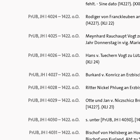
fehlt. - Sine dato (1422?). (XXI
PrUB, JH I 4024 – 1422. o.O.
Rodiger von Franckleuben an 
(1422?). (XLI 22)
PrUB, JH I 4025 – 1422. o.O.
Meynhard Rauchaupt Vogt zu 
Jahr Donnerstag in vig. Marie
PrUB, JH I 4026 – 1422. o.O.
Hans v. Tuechern Vogt zu Lüt
(XLI 24)
PrUB, JH I 4027 – 1422. o.O.
Burkard v. Konricz an Erzbisc
PrUB, JH I 4028 – 1422. o.O.
Ritter Nickel Phlueg an Erzbi
PrUB, JH I 4029 – 1422. o.O.
Otte und Jan v. Niczschicz B
[1422?]. (XLI 21)
PrUB, JH I 4030 – 1422. o.O.
s. unter [PrUB, JH I 4030], [1
PrUB, JH I 4031 – 1422. o.O.
Bischof von Heilsberg an Ho
Bischof von Kurland. Abt zu St