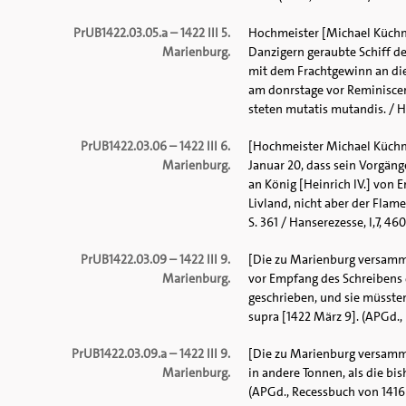
PrUB1422.03.05.a – 1422 III 5.
Hochmeister [Michael Küchme
Marienburg.
Danzigern geraubte Schiff des
mit dem Frachtgewinn an di
am donrstage vor Reminiscere
steten mutatis mutandis. / HU
PrUB1422.03.06 – 1422 III 6.
[Hochmeister Michael Küchm
Marienburg.
Januar 20, dass sein Vorgäng
an König [Heinrich IV.] von 
Livland, nicht aber der Fla
S. 361 / Hanserezesse, I,7, 460,
PrUB1422.03.09 – 1422 III 9.
[Die zu Marienburg versamme
Marienburg.
vor Empfang des Schreibens 
geschrieben, und sie müsste
supra [1422 März 9]. (APGd., 
PrUB1422.03.09.a – 1422 III 9.
[Die zu Marienburg versamme
Marienburg.
in andere Tonnen, als die bi
(APGd., Recessbuch von 1416—1