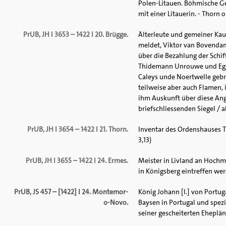
Polen-Litauen. Böhmische Ge
mit einer Litauerin. - Thorn o
PrUB, JH I 3653 – 1422 I 20. Brügge.
Älterleute und gemeiner Ka
meldet, Viktor van Bovendam
über die Bezahlung der Schi
Thidemann Unrouwe und Egge
Caleys unde Noertwelle gebr
teilweise aber auch Flamen,
ihm Auskunft über diese Ange
briefschliessenden Siegel / al
PrUB, JH I 3654 – 1422 I 21. Thorn.
Inventar des Ordenshauses Th
3,13)
PrUB, JH I 3655 – 1422 I 24. Ermes.
Meister in Livland an Hochme
in Königsberg eintreffen werd
PrUB, JS 457 – [1422] I 24. Montemor-
König Johann [I.] von Portu
o-Novo.
Baysen in Portugal und spezi
seiner gescheiterten Eheplän