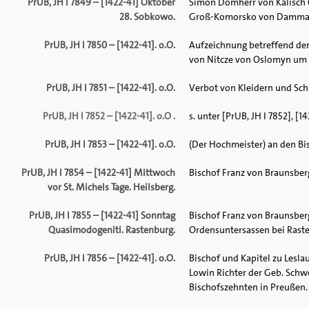
PrUB, JH I 7849 – [1422-41] Oktober
Simon Domherr von Kalisch O
28. Sobkowo.
Groß-Komorsko von Dammar
PrUB, JH I 7850 – [1422-41]. o.O.
Aufzeichnung betreffend den
von Nitcze von Oslomyn um ei
PrUB, JH I 7851 – [1422-41]. o.O.
Verbot von Kleidern und Sc
PrUB, JH I 7852 – [1422-41]. o.O .
s. unter [PrUB, JH I 7852], [14
PrUB, JH I 7853 – [1422-41]. o.O.
(Der Hochmeister) an den Bis
PrUB, JH I 7854 – [1422-41] Mittwoch
Bischof Franz von Braunsber
vor St. Michels Tage. Heilsberg.
PrUB, JH I 7855 – [1422-41] Sonntag
Bischof Franz von Braunsberg
Quasimodogeniti. Rastenburg.
Ordensuntersassen bei Rast
PrUB, JH I 7856 – [1422-41]. o.O.
Bischof und Kapitel zu Lesl
Lowin Richter der Geb. Schw
Bischofszehnten in Preußen. 