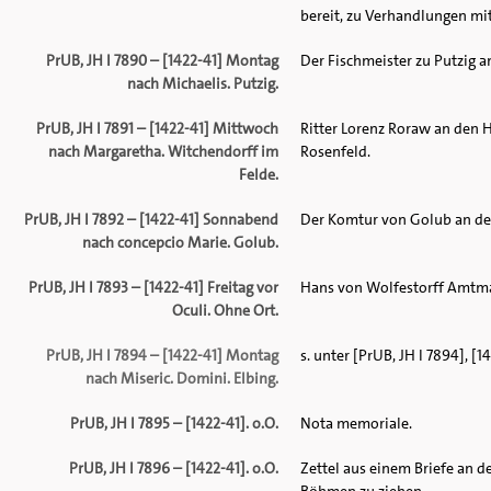
bereit, zu Verhandlungen mi
PrUB, JH I 7890 – [1422-41] Montag
Der Fischmeister zu Putzig 
nach Michaelis. Putzig.
PrUB, JH I 7891 – [1422-41] Mittwoch
Ritter Lorenz Roraw an den 
nach Margaretha. Witchendorff im
Rosenfeld.
Felde.
PrUB, JH I 7892 – [1422-41] Sonnabend
Der Komtur von Golub an de
nach concepcio Marie. Golub.
PrUB, JH I 7893 – [1422-41] Freitag vor
Hans von Wolfestorff Amtman
Oculi. Ohne Ort.
PrUB, JH I 7894 – [1422-41] Montag
s. unter [PrUB, JH I 7894], [14
nach Miseric. Domini. Elbing.
PrUB, JH I 7895 – [1422-41]. o.O.
Nota memoriale.
PrUB, JH I 7896 – [1422-41]. o.O.
Zettel aus einem Briefe an 