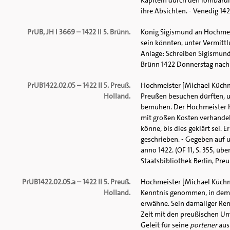
Kapiteln durch den lombardi
ihre Absichten. - Venedig 142
PrUB, JH I 3669 – 1422 II 5. Brünn.
König Sigismund an Hochmeis
sein könnten, unter Vermittl
Anlage: Schreiben Sigismunds 
Brünn 1422 Donnerstag nach U.
PrUB1422.02.05 – 1422 II 5. Preuß.
Hochmeister [Michael Küchm
Holland.
Preußen besuchen dürften, u
bemühen. Der Hochmeister h
mit großen Kosten verhandelt
könne, bis dies geklärt sei
geschrieben. - Gegeben auf 
anno 1422. (OF 11, S. 355, ü
Staatsbibliothek Berlin, Preußi
PrUB1422.02.05.a – 1422 II 5. Preuß.
Hochmeister [Michael Küchme
Holland.
Kenntnis genommen, in dem 
erwähne. Sein damaliger Ren
Zeit mit den preußischen Un
Geleit für seine
portener
aus 