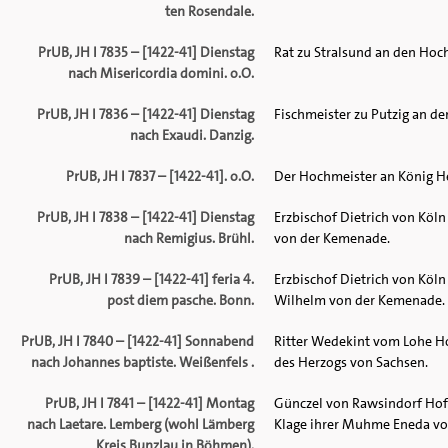
ten Rosendale.
PrUB, JH I 7835 – [1422-41] Dienstag
Rat zu Stralsund an den Hoc
nach Misericordia domini. o.O.
PrUB, JH I 7836 – [1422-41] Dienstag
Fischmeister zu Putzig an d
nach Exaudi. Danzig.
PrUB, JH I 7837 – [1422-41]. o.O.
Der Hochmeister an König He
PrUB, JH I 7838 – [1422-41] Dienstag
Erzbischof Dietrich von Köl
nach Remigius. Brühl.
von der Kemenade.
PrUB, JH I 7839 – [1422-41] feria 4.
Erzbischof Dietrich von Köl
post diem pasche. Bonn.
Wilhelm von der Kemenade.
PrUB, JH I 7840 – [1422-41] Sonnabend
Ritter Wedekint vom Lohe H
nach Johannes baptiste. Weißenfels .
des Herzogs von Sachsen.
PrUB, JH I 7841 – [1422-41] Montag
Günczel von Rawsindorf Hofr
nach Laetare. Lemberg (wohl Lämberg
Klage ihrer Muhme Eneda von
Kreis Bunzlau in Böhmen).