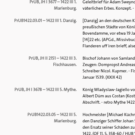
PrUB, JH I 3677 – 1422 III 1.
Geleitbrief für Adam Sweyn
Marienburg.
väterlichen Erbes. Konzept. -
PrUB1422.03.01 – 1422 III 1. Danzig.
[Danzig] an den deutschen K
preußischen Städte von Köni
Bovendamme, vor etwa 19 Jah
[14]22 etc. (APGd., Missivb
Flanderen uff iren brieff, al
PrUB, JH II 2151 – 1422 III 3.
Bischof Johann von Samland 
Fischhausen.
Zeugen: Dompropst Andreas, 
Schreiber Nicol. Kupmer. - F
Januar 1539. (XXIX 42)
PrUB, JH I 3678 – 1422 III 5. Mythe.
König Wladyslaw-Jagiello vo
Albert Düm aus Costan (Kos
Abschrift. - retro Mythe 1422 
PrUB1422.03.05 – 1422 III 5.
Hochmeister [Michael Küchm
Marienburg.
den Danziger Schiffer Johan 
den Ersatz seiner Schäden z
1422. (OF 11, S. 358-60 / HUB V