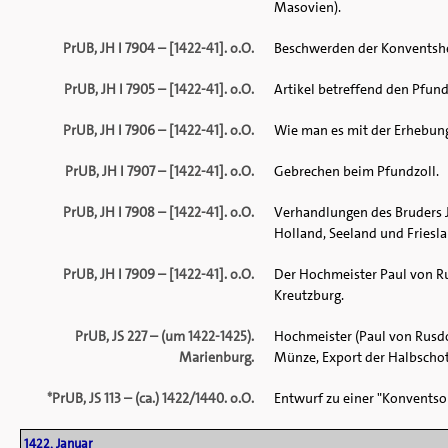
Masovien).
PrUB, JH I 7904 – [1422-41]. o.O.
Beschwerden der Konventshe
PrUB, JH I 7905 – [1422-41]. o.O.
Artikel betreffend den Pfund
PrUB, JH I 7906 – [1422-41]. o.O.
Wie man es mit der Erhebung 
PrUB, JH I 7907 – [1422-41]. o.O.
Gebrechen beim Pfundzoll.
PrUB, JH I 7908 – [1422-41]. o.O.
Verhandlungen des Bruders 
Holland, Seeland und Friesla
PrUB, JH I 7909 – [1422-41]. o.O.
Der Hochmeister Paul von R
Kreutzburg.
PrUB, JS 227 – (um 1422-1425).
Hochmeister (Paul von Rusdo
Marienburg.
Münze, Export der Halbschot
*
PrUB, JS 113 – (ca.) 1422/1440. o.O.
Entwurf zu einer "Konventso
1422, Januar