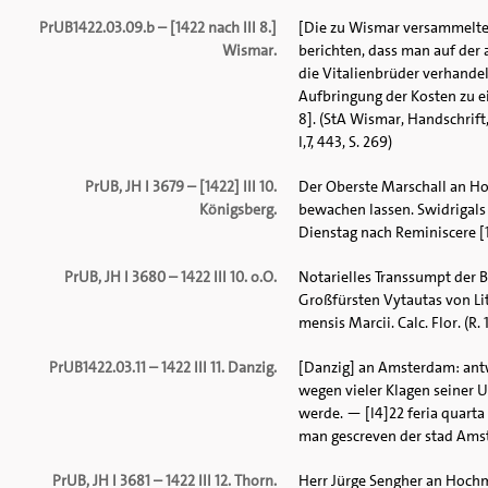
PrUB1422.03.09.b – [1422 nach III 8.]
[Die zu Wismar versammelten
Wismar.
berichten, dass man auf der
die Vitalienbrüder verhandel
Aufbringung der Kosten zu e
8]. (StA Wismar, Handschrift,
I,7, 443, S. 269)
PrUB, JH I 3679 – [1422] III 10.
Der Oberste Marschall an Ho
Königsberg.
bewachen lassen. Swidrigals
Dienstag nach Reminiscere [14
PrUB, JH I 3680 – 1422 III 10. o.O.
Notarielles Transsumpt der 
Großfürsten Vytautas von Lit
mensis Marcii. Calc. Flor. (R. 
PrUB1422.03.11 – 1422 III 11. Danzig.
[Danzig] an Amsterdam: antw
wegen vieler Klagen seiner U
werde. — [l4]22 feria quarta
man gescreven der stad Amste
PrUB, JH I 3681 – 1422 III 12. Thorn.
Herr Jürge Sengher an Hochmei