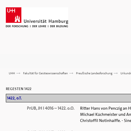
UHH
>>>
Fakultät für Geisteswissenschaften
>>>
Preußische Landesforschung
>>>
Urkund
REGESTEN 1422
1422, o.T.
PrUB, JH I 4016 – 1422. o.O.
Ritter Hans von Penczig an 
Michael Küchmeister und An
Christoffil Notinhaiffe. - Sin