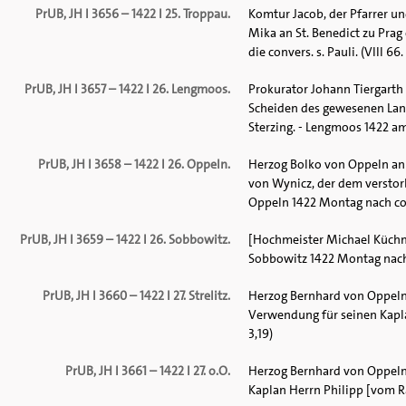
PrUB, JH I 3656 – 1422 I 25. Troppau.
Komtur Jacob, der Pfarrer u
Mika an St. Benedict zu Prag
die convers. s. Pauli. (VIII 66.
PrUB, JH I 3657 – 1422 I 26. Lengmoos.
Prokurator Johann Tiergarth
Scheiden des gewesenen Lan
Sterzing. - Lengmoos 1422 am 
PrUB, JH I 3658 – 1422 I 26. Oppeln.
Herzog Bolko von Oppeln an 
von Wynicz, der dem verstorb
Oppeln 1422 Montag nach conve
PrUB, JH I 3659 – 1422 I 26. Sobbowitz.
[Hochmeister Michael Küchme
Sobbowitz 1422 Montag nach co
PrUB, JH I 3660 – 1422 I 27. Strelitz.
Herzog Bernhard von Oppeln
Verwendung für seinen Kaplan 
3,19)
PrUB, JH I 3661 – 1422 I 27. o.O.
Herzog Bernhard von Oppeln
Kaplan Herrn Philipp [vom Ram