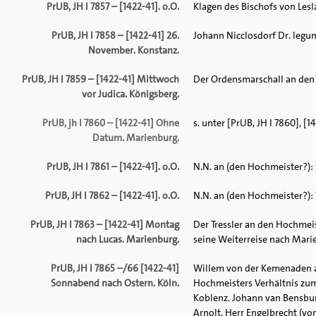
PrUB, JH I 7857 – [1422-41]. o.O.
Klagen des Bischofs von Lesl
PrUB, JH I 7858 – [1422-41] 26.
Johann Nicclosdorf Dr. legu
November. Konstanz.
PrUB, JH I 7859 – [1422-41] Mittwoch
Der Ordensmarschall an den
vor Judica. Königsberg.
PrUB, jh I 7860 – [1422-41] Ohne
s. unter [PrUB, JH I 7860], [1
Datum. Marienburg.
PrUB, JH I 7861 – [1422-41]. o.O.
N.N. an (den Hochmeister?):
PrUB, JH I 7862 – [1422-41]. o.O.
N.N. an (den Hochmeister?):
PrUB, JH I 7863 – [1422-41] Montag
Der Tressler an den Hochmei
nach Lucas. Marienburg.
seine Weiterreise nach Mari
PrUB, JH I 7865 –/66 [1422-41]
Willem von der Kemenaden a
Sonnabend nach Ostern. Köln.
Hochmeisters Verhältnis zu
Koblenz. Johann van Bensbu
Arnolt. Herr Engelbrecht (vo