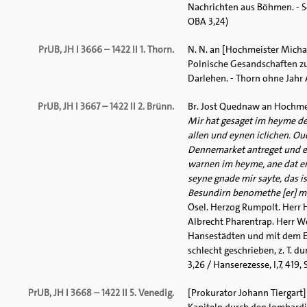
Nachrichten aus Böhmen. - S
OBA 3,24)
PrUB, JH I 3666 – 1422 II 1. Thorn.
N. N. an [Hochmeister Micha
Polnische Gesandschaften z
Darlehen. - Thorn ohne Jahr A
PrUB, JH I 3667 – 1422 II 2. Brünn.
Br. Jost Quednaw an Hochme
Mir hat gesaget im heyme de
allen und eynen iclichen. Ou
Dennemarket antreget und et
warnen im heyme, ane dat ers
seyne gnade mir sayte, das is
Besundirn benomethe [er] mi
Ösel. Herzog Rumpolt. Herr H
Albrecht Pharentrap. Herr W
Hansestädten und mit dem Erz
schlecht geschrieben, z. T. du
3,26 / Hanserezesse, I,7, 419
PrUB, JH I 3668 – 1422 II 5. Venedig.
[Prokurator Johann Tiergart