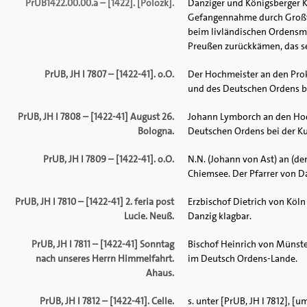
PrUB1422.00.00.a – [1422]. [Polozk].
Danziger und Königsberger Ka
Gefangennahme durch Großfü
beim livländischen Ordensme
Preußen zurückkämen, das sei 
PrUB, JH I 7807 – [1422-41]. o.O.
Der Hochmeister an den Proku
und des Deutschen Ordens bei
PrUB, JH I 7808 – [1422-41] August 26.
Johann Lymborch an den Hochm
Bologna.
Deutschen Ordens bei der Ku
PrUB, JH I 7809 – [1422-41]. o.O.
N.N. (Johann von Ast) an (de
Chiemsee. Der Pfarrer von D
PrUB, JH I 7810 – [1422-41] 2. feria post
Erzbischof Dietrich von Köl
Lucie. Neuß.
Danzig klagbar.
PrUB, JH I 7811 – [1422-41] Sonntag
Bischof Heinrich von Münst
nach unseres Herrn Himmelfahrt.
im Deutsch Ordens-Lande.
Ahaus.
PrUB, JH I 7812 – [1422-41]. Celle.
s. unter [PrUB, JH I 7812], [u