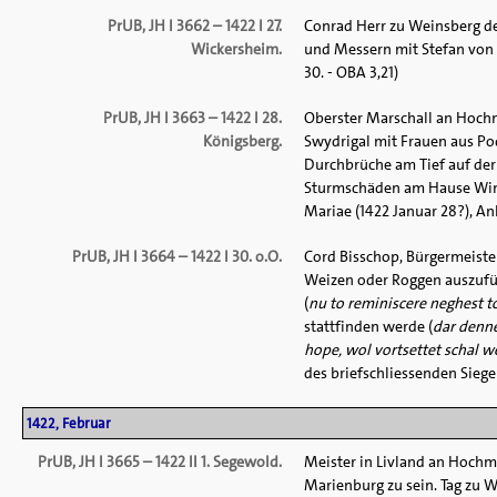
PrUB, JH I 3662 – 1422 I 27.
Conrad Herr zu Weinsberg d
Wickersheim.
und Messern mit Stefan von L
30. - OBA 3,21)
PrUB, JH I 3663 – 1422 I 28.
Oberster Marschall an Hochm
Königsberg.
Swydrigal mit Frauen aus Po
Durchbrüche am Tief auf der
Sturmschäden am Hause Winde
Mariae (1422 Januar 28?), Anla
PrUB, JH I 3664 – 1422 I 30. o.O.
Cord Bisschop, Bürgermeister
Weizen oder Roggen auszufüh
(
nu to reminiscere neghest 
stattfinden werde (
dar denne
hope, wol vortsettet schal 
des briefschliessenden Siegels
1422, Februar
PrUB, JH I 3665 – 1422 II 1. Segewold.
Meister in Livland an Hochme
Marienburg zu sein. Tag zu