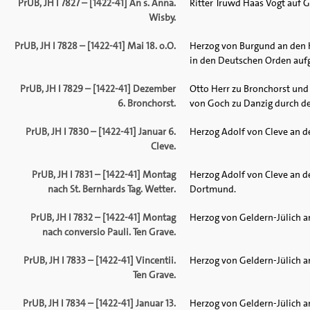
PrUB, JH I 7827 – [1422-41] An s. Anna.
Ritter Truwd Haas Vogt auf 
Wisby.
PrUB, JH I 7828 – [1422-41] Mai 18. o.O.
Herzog von Burgund an den 
in den Deutschen Orden au
PrUB, JH I 7829 – [1422-41] Dezember
Otto Herr zu Bronchorst un
6. Bronchorst.
von Goch zu Danzig durch de
PrUB, JH I 7830 – [1422-41] Januar 6.
Herzog Adolf von Cleve an d
Cleve.
PrUB, JH I 7831 – [1422-41] Montag
Herzog Adolf von Cleve an d
nach St. Bernhards Tag. Wetter.
Dortmund.
PrUB, JH I 7832 – [1422-41] Montag
Herzog von Geldern-Jülich a
nach conversio Pauli. Ten Grave.
PrUB, JH I 7833 – [1422-41] Vincentii.
Herzog von Geldern-Jülich a
Ten Grave.
PrUB, JH I 7834 – [1422-41] Januar 13.
Herzog von Geldern-Jülich a