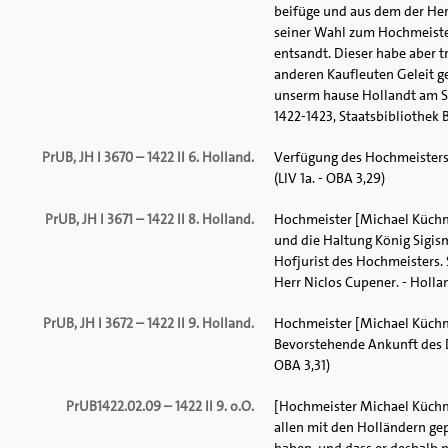
beifüge und aus dem der Herz
seiner Wahl zum Hochmeister
entsandt. Dieser habe aber 
anderen Kaufleuten Geleit g
unserm hause Hollandt am St.
1422-1423, Staatsbibliothek Be
PrUB, JH I 3670 – 1422 II 6. Holland.
Verfügung des Hochmeisters w
(LIV 1a. - OBA 3,29)
PrUB, JH I 3671 – 1422 II 8. Holland.
Hochmeister [Michael Küchme
und die Haltung König Sigism
Hofjurist des Hochmeisters. 
Herr Niclos Cupener. - Holla
PrUB, JH I 3672 – 1422 II 9. Holland.
Hochmeister [Michael Küchme
Bevorstehende Ankunft des D
OBA 3,31)
PrUB1422.02.09 – 1422 II 9. o.O.
[Hochmeister Michael Küchme
allen mit den Holländern g