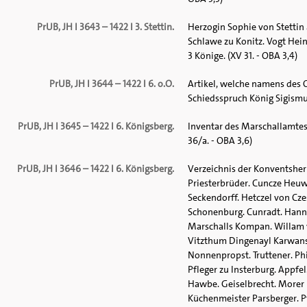
PrUB, JH I 3643 – 1422 I 3. Stettin.
Herzogin Sophie von Stettin
Schlawe zu Konitz. Vogt Hei
3 Könige. (XV 31. - OBA 3,4)
PrUB, JH I 3644 – 1422 I 6. o.O.
Artikel, welche namens des 
Schiedsspruch König Sigismund
PrUB, JH I 3645 – 1422 I 6. Königsberg.
Inventar des Marschallamtes.
36/a. - OBA 3,6)
PrUB, JH I 3646 – 1422 I 6. Königsberg.
Verzeichnis der Konventsher
Priesterbrüder. Cuncze Heuw
Seckendorff. Hetczel von Cze
Schonenburg. Cunradt. Hanns
Marschalls Kompan. Willam vo
Vitzthum Dingenayl Karwanshe
Nonnenpropst. Truttener. Ph
Pfleger zu Insterburg. Appfe
Hawbe. Geiselbrecht. Morer 
Küchenmeister Parsberger. Pf