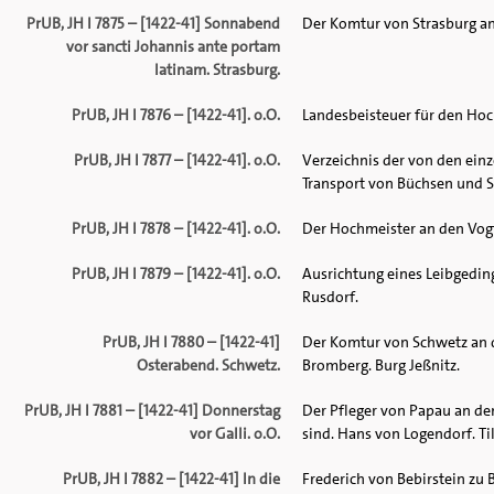
PrUB, JH I 7875 – [1422-41] Sonnabend
Der Komtur von Strasburg an
vor sancti Johannis ante portam
latinam. Strasburg.
PrUB, JH I 7876 – [1422-41]. o.O.
Landesbeisteuer für den Hoc
PrUB, JH I 7877 – [1422-41]. o.O.
Verzeichnis der von den ei
Transport von Büchsen und S
PrUB, JH I 7878 – [1422-41]. o.O.
Der Hochmeister an den Vogt
PrUB, JH I 7879 – [1422-41]. o.O.
Ausrichtung eines Leibgedin
Rusdorf.
PrUB, JH I 7880 – [1422-41]
Der Komtur von Schwetz an 
Osterabend. Schwetz.
Bromberg. Burg Jeßnitz.
PrUB, JH I 7881 – [1422-41] Donnerstag
Der Pfleger von Papau an de
vor Galli. o.O.
sind. Hans von Logendorf. T
PrUB, JH I 7882 – [1422-41] In die
Frederich von Bebirstein zu