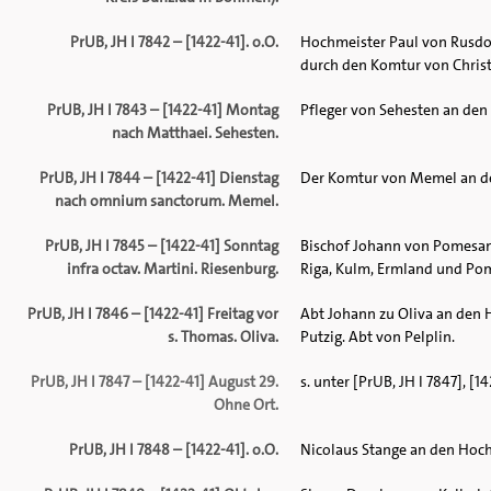
PrUB, JH I 7842 – [1422-41]. o.O.
Hochmeister Paul von Rusdo
durch den Komtur von Christ
PrUB, JH I 7843 – [1422-41] Montag
Pfleger von Sehesten an den
nach Matthaei. Sehesten.
PrUB, JH I 7844 – [1422-41] Dienstag
Der Komtur von Memel an de
nach omnium sanctorum. Memel.
PrUB, JH I 7845 – [1422-41] Sonntag
Bischof Johann von Pomesani
infra octav. Martini. Riesenburg.
Riga, Kulm, Ermland und Po
PrUB, JH I 7846 – [1422-41] Freitag vor
Abt Johann zu Oliva an den 
s. Thomas. Oliva.
Putzig. Abt von Pelplin.
PrUB, JH I 7847 – [1422-41] August 29.
s. unter [PrUB, JH I 7847], [14
Ohne Ort.
PrUB, JH I 7848 – [1422-41]. o.O.
Nicolaus Stange an den Hochm