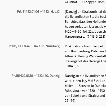
Grünhof. - 1422 epyph. domini
PrUB1422.01.06 – 1422 I 6. o.O.
[Danzig] an Stralsund: hat d
die livlandischen Städte be
Berichtet, dass den Hollände
haben verlauten lassen, sie 
1420—1430, fol. 22v, übersch
Hanserezesse, I,7, 418, S. 252)
PrUB, JH I 3647 – 1422 I 8. Nürnberg.
Prokurator Johann Tiergarth
von Brandenburg, Polen und 
Altmark. Herzog Wenczeslaff
Steuergebot des Herzogs Fried
- OBA 3,7)
PrUB1422.01.10 – 1422 I 10. Danzig.
Danzig an die livländischen 
wird, einen Tag, Mai 3 zu Lü
bitten. — Screven to Dantzke
Missivbuch von 1420—1430 fol
von Lubeke und Stralessund br
291-92)