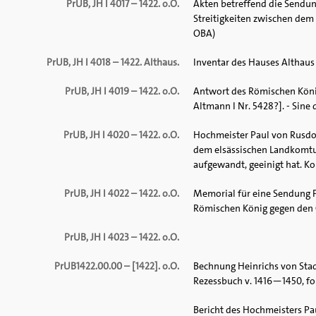
PrUB, JH I 4017 – 1422. o.O.
Akten betreffend die Sendun
Streitigkeiten zwischen dem D
OBA)
PrUB, JH I 4018 – 1422. Althaus.
Inventar des Hauses Althaus 
PrUB, JH I 4019 – 1422. o.O.
Antwort des Römischen König
Altmann I Nr. 5428?]. - Sine d
PrUB, JH I 4020 – 1422. o.O.
Hochmeister Paul von Rusdor
dem elsässischen Landkomtur
aufgewandt, geeinigt hat. Kon
PrUB, JH I 4022 – 1422. o.O.
Memorial für eine Sendung 
Römischen König gegen den O
PrUB, JH I 4023 – 1422. o.O.
PrUB1422.00.00 – [1422]. o.O.
Bechnung Heinrichs von Stad
Rezessbuch v. 1416—1450, fol. 
Bericht des Hochmeisters Pau