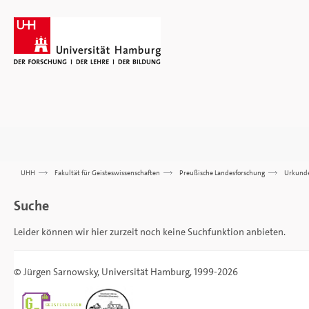
UHH
>>>
Fakultät für Geisteswissenschaften
>>>
Preußische Landesforschung
>>>
Urkund
Suche
Leider können wir hier zurzeit noch keine Suchfunktion anbieten.
©
Jürgen Sarnowsky
,
Universität Hamburg
, 1999-2026