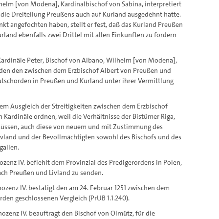
ilhelm [von Modena], Kardinalbischof von Sabina, interpretiert
 die Dreiteilung Preußens auch auf Kurland ausgedehnt hatte.
nkt angefochten haben, stellt er fest, daß das Kurland Preußen
land ebenfalls zwei Drittel mit allen Einkünften zu fordern
e Kardinäle Peter, Bischof von Albano, Wilhelm [von Modena],
den den zwischen dem Erzbischof Albert von Preußen und
schorden in Preußen und Kurland unter ihrer Vermittlung
 dem Ausgleich der Streitigkeiten zwischen dem Erzbischof
Kardinäle ordnen, weil die Verhältnisse der Bistümer Riga,
üssen, auch diese von neuem und mit Zustimmung des
Livland und der Bevollmächtigten sowohl des Bischofs und des
gallen.
nozenz IV. befiehlt dem Provinzial des Predigerordens in Polen,
ch Preußen und Livland zu senden.
nnozenz IV. bestätigt den am 24. Februar 1251 zwischen dem
en geschlossenen Vergleich (PrUB 1.1.240).
nnozenz IV. beauftragt den Bischof von Olmütz, für die