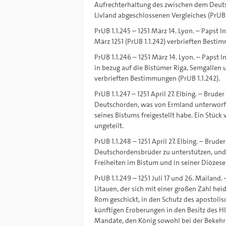
Aufrechterhaltung des zwischen dem Deut
Livland abgeschlossenen Vergleiches (PrUB 1
PrUB 1.1.245 – 1251 März 14. Lyon. – Papst 
März 1251 (PrUB 1.1.242) verbrieften Best
PrUB 1.1.246 – 1251 März 14. Lyon. – Papst
in bezug auf die Bistümer Riga, Semgallen 
verbrieften Bestimmungen (PrUB 1.1.242).
PrUB 1.1.247 – 1251 April 27. Elbing. – Bru
Deutschorden, was von Ermland unterworfen 
seines Bistums freigestellt habe. Ein Stüc
ungeteilt.
PrUB 1.1.248 – 1251 April 27. Elbing. – Bru
Deutschordensbrüder zu unterstützen, und
Freiheiten im Bistum und in seiner Diözese
PrUB 1.1.249 – 1251 Juli 17 und 26. Mailand
Litauen, der sich mit einer großen Zahl hei
Rom geschickt, in den Schutz des apostoli
künftigen Eroberungen in den Besitz des Hl
Mandate, den König sowohl bei der Bekehr