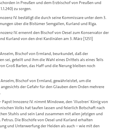
schorden in Preußen und dem Erzbischof von Preußen und
.1.240) zu sorgen.
Innozenz IV. bestätigt die durch seine Kommissare unter dem 3.
immungen über die Bistümer Semgallen, Kurland und Riga.
 Innozenz IV. ernennt den Bischof von Oesel zum Konservator der
und Kurland von den drei Kardinälen am 3. März [1251]
der Anselm, Bischof von Ermland, beurkundet, daß der
sei, geteilt und ihm die Wahl eines Drittels als eines Teils
k von Groß Barten, das Haff und die Nerung bleiben noch
der Anselm, Bischof von Ermland, gewährleistet, um die
 angesichts der Gefahr für den Glauben dem Orden mehrere
.
. – Papst Innozenz IV. nimmt Mindowe, den 'illustren' König von
dnischen Volks hat taufen lassen und feierlich Botschaft nach
schen Stuhls und sein Land zusammen mit allen jetzigen und
. Petrus. Die Bischöfe von Oesel und Kurland erhalten
ung und Unterwerfung der Heiden als auch – wie mit den