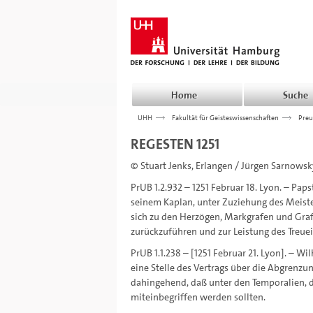
Home
Suche
UHH
>>>
Fakultät für Geisteswissenschaften
>>>
Preu
REGESTEN 1251
© Stuart Jenks, Erlangen / Jürgen Sarnows
PrUB 1.2.932 – 1251 Februar 18. Lyon. – Pap
seinem Kaplan, unter Zuziehung des Meist
sich zu den Herzögen, Markgrafen und Graf
zurückzuführen und zur Leistung des Treue
PrUB 1.1.238 – [1251 Februar 21. Lyon]. – W
eine Stelle des Vertrags über die Abgrenzun
dahingehend, daß unter den Temporalien, 
miteinbegriffen werden sollten.