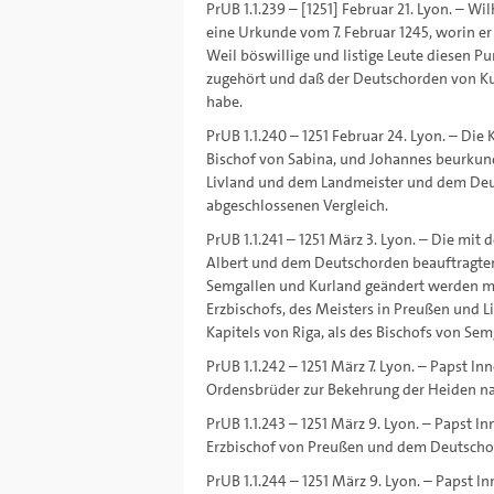
PrUB 1.1.239 – [1251] Februar 21. Lyon. – W
eine Urkunde vom 7. Februar 1245, worin er
Weil böswillige und listige Leute diesen Pu
zugehört und daß der Deutschorden von Kur
habe.
PrUB 1.1.240 – 1251 Februar 24. Lyon. – Di
Bischof von Sabina, und Johannes beurkun
Livland und dem Landmeister und dem Deut
abgeschlossenen Vergleich.
PrUB 1.1.241 – 1251 März 3. Lyon. – Die mit
Albert und dem Deutschorden beauftragten 
Semgallen und Kurland geändert werden m
Erzbischofs, des Meisters in Preußen und 
Kapitels von Riga, als des Bischofs von Sem
PrUB 1.1.242 – 1251 März 7. Lyon. – Papst In
Ordensbrüder zur Bekehrung der Heiden na
PrUB 1.1.243 – 1251 März 9. Lyon. – Papst I
Erzbischof von Preußen und dem Deutschord
PrUB 1.1.244 – 1251 März 9. Lyon. – Papst I