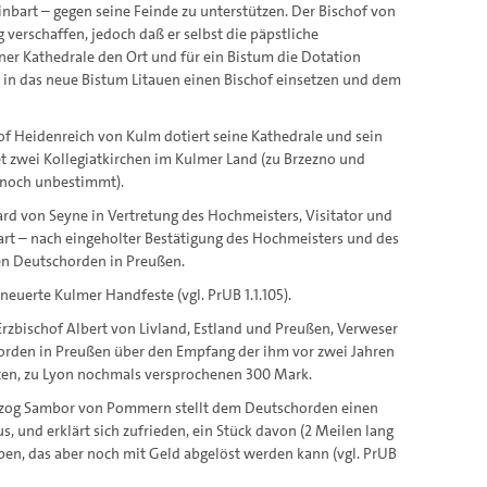
nbart – gegen seine Feinde zu unterstützen. Der Bischof von
verschaffen, jedoch daß er selbst die päpstliche
ner Kathedrale den Ort und für ein Bistum die Dotation
m in das neue Bistum Litauen einen Bischof einsetzen und dem
chof Heidenreich von Kulm dotiert seine Kathedrale und sein
et zwei Kollegiatkirchen im Kulmer Land (zu Brzezno und
 noch unbestimmt).
rhard von Seyne in Vertretung des Hochmeisters, Visitator und
bart – nach eingeholter Bestätigung des Hochmeisters und des
den Deutschorden in Preußen.
rneuerte Kulmer Handfeste (vgl. PrUB 1.1.105).
 Erzbischof Albert von Livland, Estland und Preußen, Verweser
horden in Preußen über den Empfang der ihm vor zwei Jahren
erten, zu Lyon nochmals versprochenen 300 Mark.
Herzog Sambor von Pommern stellt dem Deutschorden einen
us, und erklärt sich zufrieden, ein Stück davon (2 Meilen lang
ben, das aber noch mit Geld abgelöst werden kann (vgl. PrUB