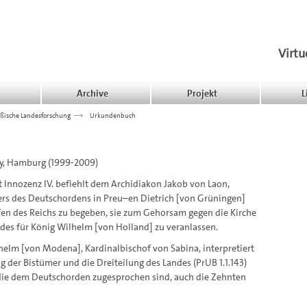
Virtu
Archive
Projekt
L
ßische Landesforschung
>>>
Urkundenbuch
ky, Hamburg (1999-2009)
st Innozenz IV. befiehlt dem Archidiakon Jakob von Laon,
ers des Deutschordens in Preu–en Dietrich [von Grüningen]
en des Reichs zu begeben, sie zum Gehorsam gegen die Kirche
ides für König Wilhelm [von Holland] zu veranlassen.
ilhelm [von Modena], Kardinalbischof von Sabina, interpretiert
g der Bistümer und die Dreiteilung des Landes (PrUB 1.1.143)
die dem Deutschorden zugesprochen sind, auch die Zehnten