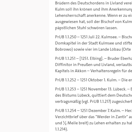
Brüdern des Deutschordens in Livland verei
Kulm soll ihn krönen und ihm Anerkennung 
Lehensherrschaft anerkenne. Wenn er zu ei
ausgewiesen hat, soll der Bischof von Kul
päpstlichen Stuhl schwören lassen.
PrUB 1.1.250 – 1251 Juli 22. Kulmsee. – Bis
Domkapitel in der Stadt Kulmsee und stift
Bobrowo) sowie vier im Lande Löbau (Orte
PrUB 1.1.251 – [1251. Elbing]. – Bruder Ebe
Diffinitor in Preußen und Livland, verlaut
Kapitels in Akkon – Verhaltensregeln für 
PrUB 1.1.252 – 1251 Oktober 1. Kulm. – Die e
PrUB 1.1.253 – 1251 November 13. Lübeck. –
des Bistums Lübeck, quittiert dem Deutsc
vertragsmäßig (vgl. PrUB 1.1.217) zugesich
PrUB 1.1.254 – 1251 Dezember 7. Kulm. – 
Verzichtbrief über das "Werder in Zantir" a
und ½ Meile breit) zu Lehen erhalten zu ha
1.1.214).