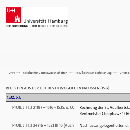
UHH
>>>
Fakultät für Geisteswissenschaften
>>>
Preußische Landesforschung
>>>
Urkund
REGESTEN AUS DER ZEIT DES HERZOGLICHEN PREUSSEN (1532)
1532, o.T.
PrUB, JH I,3 21187 – 1516 - 1535. o. O.
Rechnung der St. Adalbertsk
Rentmeister Cleophas. - 1516-1
PrUB, JH I,3 24716 – 1521 III 13 (Auch
Nachlassangelegenheiten d. H