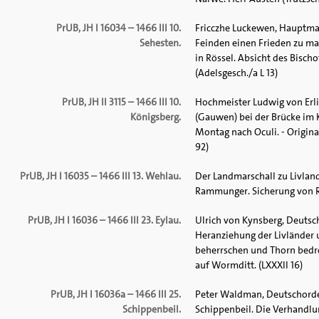
PrUB, JH I 16034 – 1466 III 10.
Fricczhe Luckewen, Hauptman
Sehesten.
Feinden einen Frieden zu ma
in Rössel. Absicht des Bisch
(Adelsgesch./a L 13)
PrUB, JH II 3115 – 1466 III 10.
Hochmeister Ludwig von Erl
Königsberg.
(Gauwen) bei der Brücke im 
Montag nach Oculi. - Origina
92)
PrUB, JH I 16035 – 1466 III 13. Wehlau.
Der Landmarschall zu Livlan
Rammunger. Sicherung von Ras
PrUB, JH I 16036 – 1466 III 23. Eylau.
Ulrich von Kynsberg, Deutsc
Heranziehung der Livländer u
beherrschen und Thorn bedroh
auf Wormditt. (LXXXII 16)
PrUB, JH I 16036a – 1466 III 25.
Peter Waldman, Deutschorden
Schippenbeil.
Schippenbeil. Die Verhandlu