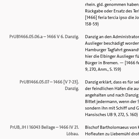
rhein. gld. genommen haben,
Rückgabe oder Ersatz des Te
[1466] feria tercia ipso die 
158-59)
PrUB1466.05.06.a – 1466 V 6. Danzig.
Danzig an den Administrator
Auslieger beschädigt worden
Hamburger Tagfahrt gewandt,
hier die Elbinger Auslieger 
Bürger in Bremen. — [1466 fe
9, 270, Anm., S. 159)
PrUB1466.05.07 – 1466 [V 7-23].
Danzig erklärt, dass es für
Danzig.
der feindlichen Häfen die au
angehalten und nach Danzig 
Bittet jedermann, wenn der 
sondern ihn mit Schiff und Gu
Hansisches UB 9, 272, S. 160)
PrUB, JH I 16043 Beilage – 1466 IV 21.
Bischof Bartholomaeus von K
Löbau.
Hofleuten zu Liebemühl dro