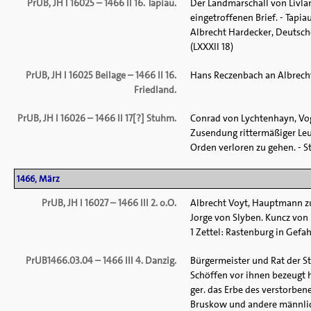
PrUB, JH I 16025 – 1466 II 16. Tapiau.
Der Landmarschall von Livl
eingetroffenen Brief. - Tapi
Albrecht Hardecker, Deutscho
(LXXXII 18)
PrUB, JH I 16025 Beilage – 1466 II 16.
Hans Reczenbach an Albrecht
Friedland.
PrUB, JH I 16026 – 1466 II 17[?] Stuhm.
Conrad von Lychtenhayn, Vo
Zusendung rittermäßiger Leu
Orden verloren zu gehen. - S
1466, März
PrUB, JH I 16027 – 1466 III 2. o.O.
Albrecht Voyt, Hauptmann zu
Jorge von Slyben. Kuncz von 
1 Zettel: Rastenburg in Gefah
PrUB1466.03.04 – 1466 III 4. Danzig.
Bürgermeister und Rat der St
Schöffen vor ihnen bezeugt 
ger. das Erbe des verstorben
Bruskow und andere männlich