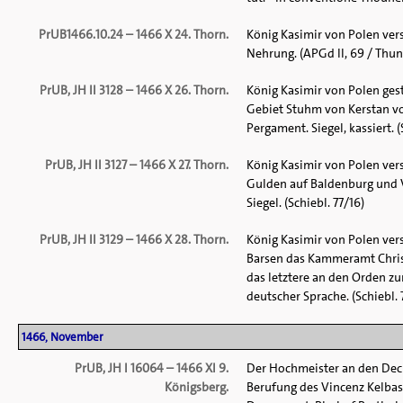
PrUB1466.10.24 – 1466 X 24. Thorn.
König Kasimir von Polen ver
Nehrung. (APGd II, 69 / Thuner
PrUB, JH II 3128 – 1466 X 26. Thorn.
König Kasimir von Polen ges
Gebiet Stuhm von Kerstan vo
Pergament. Siegel, kassiert. (
PrUB, JH II 3127 – 1466 X 27. Thorn.
König Kasimir von Polen ve
Gulden auf Baldenburg und Vy
Siegel. (Schiebl. 77/16)
PrUB, JH II 3129 – 1466 X 28. Thorn.
König Kasimir von Polen ve
Barsen das Kammeramt Christ
das letztere an den Orden zu
deutscher Sprache. (Schiebl. 
1466, November
PrUB, JH I 16064 – 1466 XI 9.
Der Hochmeister an den Dech
Königsberg.
Berufung des Vincenz Kelbas