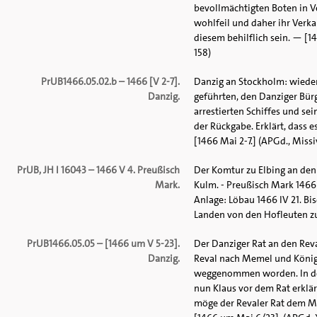
bevollmächtigten Boten in Ve
wohlfeil und daher ihr Verka
diesem behilflich sein. — [14
158)
PrUB1466.05.02.b – 1466 [V 2-7].
Danzig an Stockholm: wieder
Danzig.
geführten, den Danziger Bü
arrestierten Schiffes und s
der Rückgabe. Erklärt, dass 
[1466 Mai 2-7.] (APGd., Missi
PrUB, JH I 16043 – 1466 V 4. Preußisch
Der Komtur zu Elbing an den
Mark.
Kulm. - Preußisch Mark 1466
Anlage: Löbau 1466 IV 21. B
Landen von den Hofleuten z
PrUB1466.05.05 – [1466 um V 5-23].
Der Danziger Rat an den Reva
Danzig.
Reval nach Memel und Königsb
weggenommen worden. In dem
nun Klaus vor dem Rat erklär
möge der Revaler Rat dem Ma