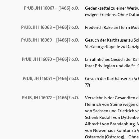
PrUB, JH I 16067 – [1466] o.O.
Gedenkzettel zu einer Werbu
ewigen Friedens. Ohne Datum. 
PrUB, JH I 16068 – [1466]? o.O.
Frederich Rake an Herrn Musz
PrUB, JH I 16069 – [1466]? o.O.
Gesuch der Karthäuser zu Sch
St.-Georgs-Kapelle zu Danzig
PrUB, JH I 16070 – [1466]? o.O.
Ein ähnliches Gesuch der Ka
ihrer Privilegien und die St.
PrUB, JH I 16071 – [1466]? o.O.
Gesuch der Karthäuser zu Sc
77)
PrUB, JH I 16072 – [1466]? o.O.
Verzeichnis der Gesandten d
Heinrich von Steine wegen de
von Sachsen und Friedrich 
Schenk Rudolf von Dyttenbe
Albrecht von Brandenburg. 
von Newenhaus Komtur zu Vn
Osterrode (Ostrorog). - Ohn