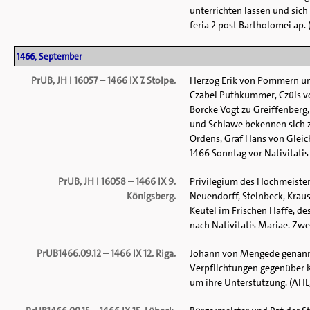
unterrichten lassen und sich
feria 2 post Bartholomei ap. 
1466, September
PrUB, JH I 16057 – 1466 IX 7. Stolpe.
Herzog Erik von Pommern und
Czabel Puthkummer, Czüls vo
Borcke Vogt zu Greiffenberg
und Schlawe bekennen sich z
Ordens, Graf Hans von Gleic
1466 Sonntag vor Nativitatis 
PrUB, JH I 16058 – 1466 IX 9.
Privilegium des Hochmeisters
Königsberg.
Neuendorff, Steinbeck, Krau
Keutel im Frischen Haffe, d
nach Nativitatis Mariae. Zwei
PrUB1466.09.12 – 1466 IX 12. Riga.
Johann von Mengede genannt 
Verpflichtungen gegenüber Kö
um ihre Unterstützung. (AHL, 