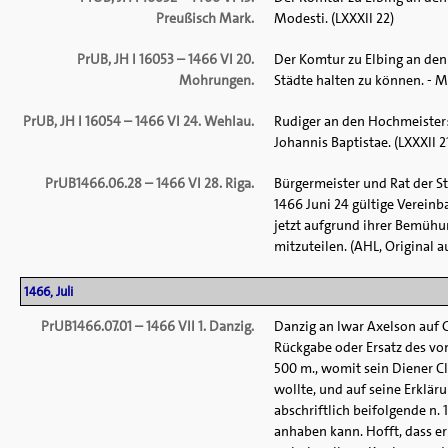
Preußisch Mark.
Modesti. (LXXXII 22)
PrUB, JH I 16053 – 1466 VI 20.
Der Komtur zu Elbing an den
Mohrungen.
Städte halten zu können. - Mo
PrUB, JH I 16054 – 1466 VI 24. Wehlau.
Rudiger an den Hochmeister:
Johannis Baptistae. (LXXXII 2
PrUB1466.06.28 – 1466 VI 28. Riga.
Bürgermeister und Rat der St
1466 Juni 24 gültige Verein
jetzt aufgrund ihrer Bemühun
mitzuteilen. (AHL, Original au
1466, Juli
PrUB1466.07.01 – 1466 VII 1. Danzig.
Danzig an Iwar Axelson auf 
Rückgabe oder Ersatz des v
500 m., womit sein Diener 
wollte, und auf seine Erklär
abschriftlich beifolgende n.
anhaben kann. Hofft, dass er