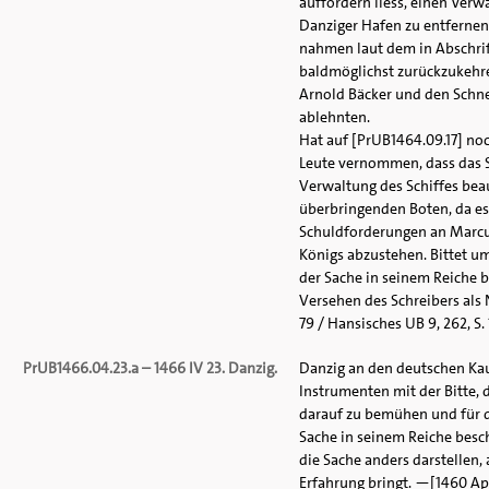
auffordern liess, einen Verw
Danziger Hafen zu entfernen,
nahmen laut dem in Abschrif
baldmöglichst zurückzukehre
Arnold Bäcker und den Schne
ablehnten.
Hat auf [PrUB1464.09.17] noc
Leute vernommen, dass das S
Verwaltung des Schiffes beau
überbringenden Boten, da es
Schuldforderungen an Marcus 
Königs abzustehen. Bittet um
der Sache in seinem Reiche b
Versehen des Schreibers als N
79 / Hansisches UB 9, 262, S. 
PrUB1466.04.23.a – 1466 IV 23. Danzig.
Danzig an den deutschen Kau
Instrumenten mit der Bitte,
darauf zu bemühen und für di
Sache in seinem Reiche besc
die Sache anders darstellen, a
Erfahrung bringt. —[1460 Apri