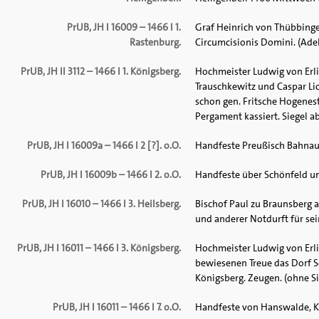
PrUB, JH I 16009 – 1466 I 1.
Graf Heinrich von Thübbinge
Rastenburg.
Circumcisionis Domini. (Adel
PrUB, JH II 3112 – 1466 I 1. Königsberg.
Hochmeister Ludwig von Erli
Trauschkewitz und Caspar Li
schon gen. Fritsche Hogenest
Pergament kassiert. Siegel ab.
PrUB, JH I 16009a – 1466 I 2 [?]. o.O.
Handfeste Preußisch Bahnau u
PrUB, JH I 16009b – 1466 I 2. o.O.
Handfeste über Schönfeld un
PrUB, JH I 16010 – 1466 I 3. Heilsberg.
Bischof Paul zu Braunsberg 
und anderer Notdurft für sein
PrUB, JH I 16011 – 1466 I 3. Königsberg.
Hochmeister Ludwig von Erli
bewiesenen Treue das Dorf S
Königsberg. Zeugen. (ohne Si
PrUB, JH I 16011 – 1466 I 7. o.O.
Handfeste von Hanswalde, K