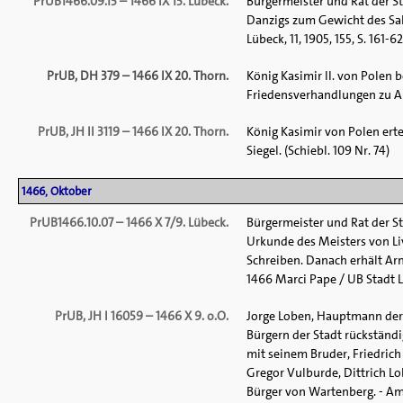
PrUB1466.09.15 – 1466 IX 15. Lübeck.
Bürgermeister und Rat der St
Danzigs zum Gewicht des Salz
Lübeck, 11, 1905, 155, S. 161-62
PrUB, DH 379 – 1466 IX 20. Thorn.
König Kasimir II. von Polen 
Friedensverhandlungen zu Al
PrUB, JH II 3119 – 1466 IX 20. Thorn.
König Kasimir von Polen erte
Siegel. (Schiebl. 109 Nr. 74)
1466, Oktober
PrUB1466.10.07 – 1466 X 7/9. Lübeck.
Bürgermeister und Rat der St
Urkunde des Meisters von Li
Schreiben. Danach erhält Ar
1466 Marci Pape / UB Stadt Lüb
PrUB, JH I 16059 – 1466 X 9. o.O.
Jorge Loben, Hauptmann der 
Bürgern der Stadt rückständi
mit seinem Bruder, Friedrich
Gregor Vulburde, Dittrich Lo
Bürger von Wartenberg. - Am 