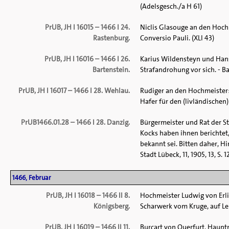
(Adelsgesch./a H 61)
PrUB, JH I 16015 – 1466 I 24.
Niclis Glasouge an den Hochm
Rastenburg.
Conversio Pauli. (XLI 43)
PrUB, JH I 16016 – 1466 I 26.
Karius Wildensteyn und Han
Bartenstein.
Strafandrohung vor sich. - Ba
PrUB, JH I 16017 – 1466 I 28. Wehlau.
Rudiger an den Hochmeister:
Hafer für den (livländischen
PrUB1466.01.28 – 1466 I 28. Danzig.
Bürgermeister und Rat der St
Kocks haben ihnen berichtet, 
bekannt sei. Bitten daher, Hi
Stadt Lübeck, 11, 1905, 13, S. 1
1466, Februar
PrUB, JH I 16018 – 1466 II 8.
Hochmeister Ludwig von Erli
Königsberg.
Scharwerk vom Kruge, auf Le
PrUB, JH I 16019 – 1466 II 11.
Burcart von Querfurt, Haupt