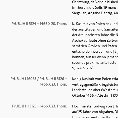
Christburg, daß er die bishe
in Thorun, die Solis 19 mensi
Siegel ab, Abgabe Danzig, Abt.
PrUB, JH II 3124 – 1466 X 20. Thorn.
K. Kasimir von Polen bekund
der aus Litauen und Samaite
der drei nächsten Jahre die 
Aschekaufleute ohne Zeitverl
samt den Großen und Räten a
entscheiden werden, und [3.]
können, ausser wenn jemand s
secunda proxima ante festum 
9, 324, S. 202)
PrUB, JH I 16063 / PrUB, JH II 3126 –
König Kasimir von Polen erl
1466 X 23. Thorn.
vertragsgemäße Kriegsleistu
Landesteilen aber (Westpreuß
Oktober 1466. - Abschrift (XX
PrUB, JH II 3125 – 1466 X 23. Thorn.
Hochmeister Ludwig von Erli
auf 25 Jahre von Abgaben, D
tut. - In conventione Thounen