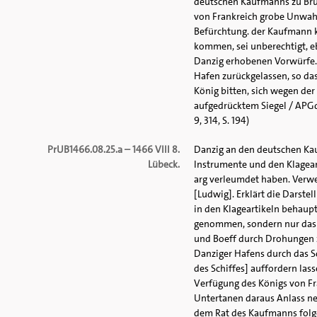
deutschen Kaufmanns zu Brüg
von Frankreich grobe Unwahrhe
Befürchtung. der Kaufmann k
kommen, sei unberechtigt, e
Danzig erhobenen Vorwürfe. 
Hafen zurückgelassen, so das
König bitten, sich wegen der
aufgedrücktem Siegel / APGd. 
9, 314, S. 194)
PrUB1466.08.25.a – 1466 VIII 8.
Danzig an den deutschen Kau
Lübeck.
Instrumente und den Klageart
arg verleumdet haben. Verwe
[Ludwig]. Erklärt die Darstel
in den Klageartikeln behaup
genommen, sondern nur das B
und Boeff durch Drohungen z
Danziger Hafens durch das Sc
des Schiffes] auffordern las
Verfügung des Königs von Fra
Untertanen daraus Anlass ne
dem Rat des Kaufmanns folge