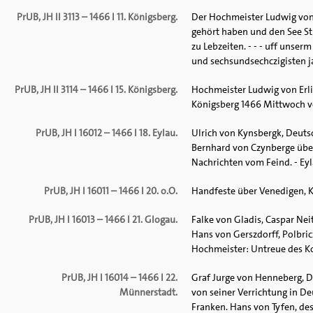
PrUB, JH II 3113 – 1466 I 11. Königsberg.
Der Hochmeister Ludwig von
gehört haben und den See Str
zu Lebzeiten. - - - uff unse
und sechsundsechczigisten jar
PrUB, JH II 3114 – 1466 I 15. Königsberg.
Hochmeister Ludwig von Erli
Königsberg 1466 Mittwoch vor 
PrUB, JH I 16012 – 1466 I 18. Eylau.
Ulrich von Kynsbergk, Deut
Bernhard von Czynberge über
Nachrichten vom Feind. - Eyl
PrUB, JH I 16011 – 1466 I 20. o.O.
Handfeste über Venedigen,
PrUB, JH I 16013 – 1466 I 21. Glogau.
Falke von Gladis, Caspar Ne
Hans von Gerszdorff, Polbric
Hochmeister: Untreue des Kom
PrUB, JH I 16014 – 1466 I 22.
Graf Jurge von Henneberg, D
Münnerstadt.
von seiner Verrichtung in De
Franken. Hans von Tyfen, des