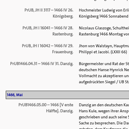
PrUB, JH II 3117 – 1466 IV 26.
Hochmeister Ludwig von Erli
Königsberg.
Königsberg 1466 Sonnabend vor
PrUB, JH I 16041 – 1466 IV 28.
Nicolaus Glaszoge, Schulthei
Rastenburg.
Rastenburg 1466 Montag vor P
PrUB, JH I 16042 – 1466 IV 29.
Jhon von Walstayn, Hauptman
Frauenburg.
Philippi et Jacobi. (LXXII 66)
PrUB1466.04.31 – 1466 IV 31. Danzig.
Bürgermeister und Rat der S
deutschen Hanse Hynrick Nedd
Vollmacht zu akzeptieren und
aufgedrückten Siegel / UB Sta
1466, Mai
PrUB1466.05.00 – 1466 [V erste
Danzig an den deutschen Kau
Hälfte]. Danzig.
Hans Kule, wegen ihrer Anspr
geschrieben und auch seine 
Sache zu besprechen. Die Da