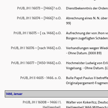
PrUB, JH I 16073 – [1466]? o.O.
Dienstbekenntnis der Ordens
PrUB, JH I 16074 – [1466]? o.O.
Abrechnung eines N. N. über
99)
PrUB, JH I 16075 – [ ca. 1466] o.O.
Aufrechnung der von Jhon vo
Bürgern zugefügten Schäden. -
PrUB, JH I 16076 – [nach 1466] o.O.
Verhandlungen wegen Wiedera
- Ohne Datum. (XXIX 89)
PrUB, JH I 16077 – [1450-1466] o.O.
Hochmeister Ludwig von Erli
Vogelsang. - Ohne Datum. (LX
PrUB, JH II 4605 - 1466. o. O.
Bulle Papst Paulus II betref
Originalpergament-Fragment, r
1466, Januar
PrUB, JH I 16008 – 1466 I 1.
Walter von Kokeritcz, Deuts
Heiligenbeil.
Heiligenbeil 1466 Mittwoch C