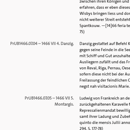
zwischen ihren Königen und 
erfahren, dass er eben diese
Wisbys bringen liess und dor
nicht weiterer Streit entste
Spantkouw. —[14]66 feria terc
75)
PrUB1466.07.04 – 1466 VII 4. Danzig.
Danzig gestattet auf Befehl 
gegen seine Feinde in die Se
mit Schiff und Gut anzuhalt
Ausliegern zufällt und das F
von Reval, Riga, Pernau, Oes
sofern diese nicht bei der A
Freilassung der feindlichen 
negst nah visitacionis Marie.
PrUB1466.07.05 – 1466 VII 5.
Ludwig von Frankreich an de
Montargis.
zurückgehaltenen Karavelle 
Repressalienmandat bewilligt
samt ihrer Ladung und Zubeh
quinto die mensis Jullii ann
294, S. 177-78)