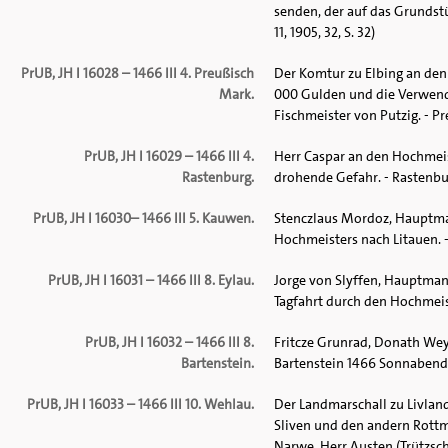
senden, der auf das Grundstü
11, 1905, 32, S. 32)
PrUB, JH I 16028 – 1466 III 4. Preußisch
Der Komtur zu Elbing an de
Mark.
000 Gulden und die Verwendu
Fischmeister von Putzig. - P
PrUB, JH I 16029 – 1466 III 4.
Herr Caspar an den Hochmeis
Rastenburg.
drohende Gefahr. - Rastenbur
PrUB, JH I 16030– 1466 III 5. Kauwen.
Stenczlaus Mordoz, Hauptman
Hochmeisters nach Litauen. 
PrUB, JH I 16031 – 1466 III 8. Eylau.
Jorge von Slyffen, Hauptman
Tagfahrt durch den Hochmeist
PrUB, JH I 16032 – 1466 III 8.
Fritcze Grunrad, Donath Wey
Bartenstein.
Bartenstein 1466 Sonnabend v
PrUB, JH I 16033 – 1466 III 10. Wehlau.
Der Landmarschall zu Livlan
Sliven und den andern Rottm
Narwe. Herr Austen (Trützschl