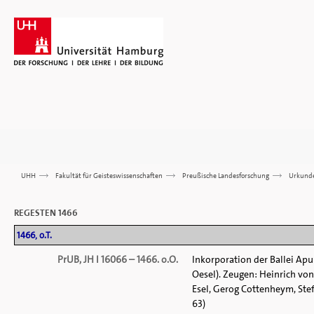
UHH
>>>
Fakultät für Geisteswissenschaften
>>>
Preußische Landesforschung
>>>
Urkund
REGESTEN 1466
1466, o.T.
PrUB, JH I 16066 – 1466. o.O.
Inkorporation der Ballei Apu
Oesel). Zeugen: Heinrich vo
Esel, Gerog Cottenheym, Steff
63)