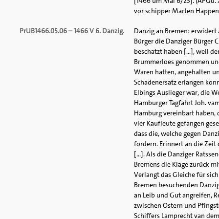
[1466 um Mai 6/23]. (APGd. X
vor schipper Marten Happen / 
PrUB1466.05.06 – 1466 V 6. Danzig.
Danzig an Bremen: erwidert
Bürger die Danziger Bürger C
beschatzt haben [...], weil 
Brummerloes genommen und fe
Waren hatten, angehalten un
Schadenersatz erlangen konn
Elbings Auslieger war, die 
Hamburger Tagfahrt Joh. vam
Hamburg vereinbart haben, da
vier Kaufleute gefangen ges
dass die, welche gegen Danz
fordern. Erinnert an die Zei
[...]. Als die Danziger Rats
Bremens die Klage zurück mi
Verlangt das Gleiche für sic
Bremen besuchenden Danziger
an Leib und Gut angreifen, R
zwischen Ostern und Pfings
Schiffers Lamprecht van dem