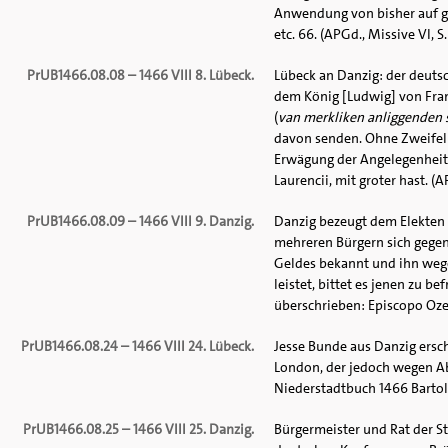
Anwendung von bisher auf g
etc. 66. (APGd., Missive VI, S
PrUB1466.08.08 – 1466 VIII 8. Lübeck.
Lübeck an Danzig: der deuts
dem König [Ludwig] von Fran
(
van merkliken anliggenden 
davon senden. Ohne Zweifel 
Erwägung der Angelegenheit
Laurencii, mit groter hast. (A
PrUB1466.08.09 – 1466 VIII 9. Danzig.
Danzig bezeugt dem Elekten 
mehreren Bürgern sich gegen
Geldes bekannt und ihn weg
leistet, bittet es jenen zu be
überschrieben: Episcopo Ozele
PrUB1466.08.24 – 1466 VIII 24. Lübeck.
Jesse Bunde aus Danzig ersch
London, der jedoch wegen A
Niederstadtbuch 1466 Bartolom
PrUB1466.08.25 – 1466 VIII 25. Danzig.
Bürgermeister und Rat der St