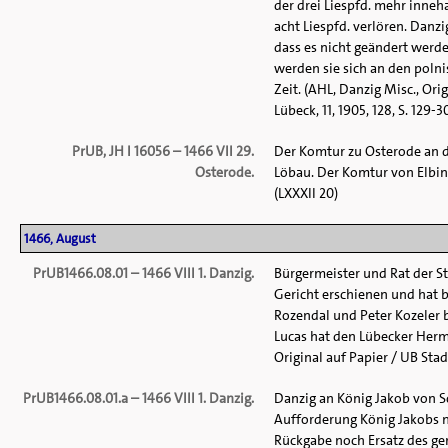
der drei Liespfd. mehr inneha
acht Liespfd. verlören. Danz
dass es nicht geändert werd
werden sie sich an den poln
Zeit. (AHL, Danzig Misc., Ori
Lübeck, 11, 1905, 128, S. 129-
PrUB, JH I 16056 – 1466 VII 29.
Der Komtur zu Osterode an d
Osterode.
Löbau. Der Komtur von Elbing
(LXXXII 20)
1466, August
PrUB1466.08.01 – 1466 VIII 1. Danzig.
Bürgermeister und Rat der S
Gericht erschienen und hat 
Rozendal und Peter Kozeler b
Lucas hat den Lübecker Her
Original auf Papier / UB Stadt 
PrUB1466.08.01.a – 1466 VIII 1. Danzig.
Danzig an König Jakob von Sc
Aufforderung König Jakobs n
Rückgabe noch Ersatz des ge