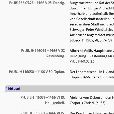
PrUB1466.05.25 – 1466 V 25. Danzig.
Bürgermeister und Rat der St
durch ihren Bürger Albrech
innerhalb und außerhalb ihre
von Gesellschaftsanteilen u
sei so in ihrer Stadt nicht r
Schwager, Peter Windtstein, a
Ansprüche angemeldet müssten
Lübeck, 11, 1905, 78, S. 77-78)
PrUB, JH I 16049 – 1466 V 27.
Albrecht Voith, Hauptmann z
Rastenburg.
Huldigung. - Rastenburg 1466
PrUB1460.05.27.
PrUB, JH I 16050 – 1466 V 30. Tapiau.
Der Landmarschall in Livlan
- Tapiau 1466 Freitag Trinitatis.
1466, Juni
PrUB, JH I 16051 – 1466 VI 10.
Melcher von Deben an den Ho
Heiligenbeil.
Corporis Christi. (XL 33)
PrUB, JH I 16052 – 1466 VI 15.
Der Komtur zu Elbing an den