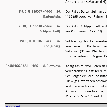
Annunciationis Mariae. (L 4)
PrUB, JH I 16037 – 1466 III 26.
Der Rat zu Bartenstein an d
Bartenstein.
1466 Mittwoch vor Palmen. Ei
PrUB, JH I 16038 – 1466 III 26.
Der Rat zu Schippenbeil an 
[Schippenbeil].
vor Palmarum. (LXXXII 17)
PrUB, JH II 3116 – 1466 III 26.
Soldvertrag des Hochmeister
Königsberg.
von Camentcz, Balthasar Pies
Saltzborn (95 reis. Pferde) 
L. Fr. Becleibung. - Original P
PrUB1466.03.31 – 1466 III 31. Piotrkow.
König Kasimir von Polen an K
verkehrenden Danziger durch
Schuldigen ersucht und bitte
Ludwigs Untertanen beschwer
verkehren zu lassen, zumal a
Antwort zur Benachrichtigung
Missive VI S. 572-73 mit deuts
1466, April