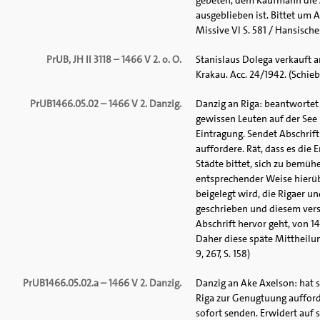
gebeten, dem Kaufmann die A
ausgeblieben ist. Bittet um
Missive VI S. 581 / Hansisches
PrUB, JH II 3118 – 1466 V 2. o. O.
Stanislaus Dolega verkauft a
Krakau. Acc. 24/1942. (Schieb
PrUB1466.05.02 – 1466 V 2. Danzig.
Danzig an Riga: beantwortet
gewissen Leuten auf der See 
Eintragung. Sendet Abschrift
auffordere. Rät, dass es die
Städte bittet, sich zu bemüh
entsprechender Weise hierübe
beigelegt wird, die Rigaer u
geschrieben und diesem versp
Abschrift hervor geht, von 14
Daher diese späte Mittheilung
9, 267, S. 158)
PrUB1466.05.02.a – 1466 V 2. Danzig.
Danzig an Ake Axelson: hat 
Riga zur Genugtuung aufford
sofort senden. Erwidert auf 