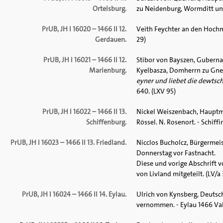
Ortelsburg.
zu Neidenburg, Wormditt und 
PrUB, JH I 16020 – 1466 II 12.
Veith Feychter an den Hochm
Gerdauen.
29)
PrUB, JH I 16021 – 1466 II 12.
Stibor von Bayszen, Guberna
Marienburg.
Kyelbasza, Domherrn zu Gnes
eyner und liebet die dewtsc
640. (LXV 95)
PrUB, JH I 16022 – 1466 II 13.
Nickel Weiszenbach, Hauptma
Schiffenburg.
Rössel. N. Rosenort. - Schiff
PrUB, JH I 16023 – 1466 II 13. Friedland.
Nicclos Bucholcz, Bürgermeis
Donnerstag vor Fastnacht.
Diese und vorige Abschrift
von Livland mitgeteilt. (LV/a 
PrUB, JH I 16024 – 1466 II 14. Eylau.
Ulrich von Kynsberg, Deutsc
vernommen. - Eylau 1466 Vale