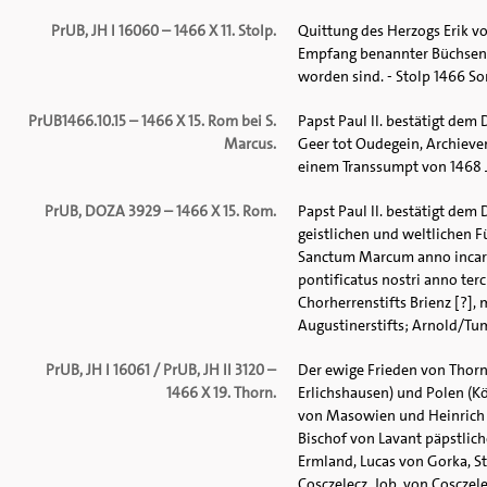
PrUB, JH I 16060 – 1466 X 11. Stolp.
Quittung des Herzogs Erik v
Empfang benannter Büchsen,
worden sind. - Stolp 1466 So
PrUB1466.10.15 – 1466 X 15. Rom bei S.
Papst Paul II. bestätigt dem 
Marcus.
Geer tot Oudegein, Archieven 
einem Transsumpt von 1468 Jun
PrUB, DOZA 3929 – 1466 X 15. Rom.
Papst Paul II. bestätigt de
geistlichen und weltlichen 
Sanctum Marcum anno incarn
pontificatus nostri anno ter
Chorherrenstifts Brienz [?],
Augustinerstifts; Arnold/Tu
PrUB, JH I 16061 / PrUB, JH II 3120 –
Der ewige Frieden von Thor
1466 X 19. Thorn.
Erlichshausen) und Polen (K
von Masowien und Heinrich z
Bischof von Lavant päpstlich
Ermland, Lucas von Gorka, St
Cosczelecz, Job. von Cosczel