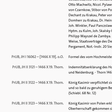
Otto Machwitz, Nicol. Pylaw
von Czarnkow, Stibor von Po
Dechant zu Krakau, Peter von
Domherr zu Krakau, Dr. Hein
Joh. Winkler, Paul Panczslaw
Hptm. zu Kulm, Joh. Skalsky 
Philipp Wayszel de Zambya. - T
Weise, Staatsverträge des Deu
Pergament, Not.-Instr. 20 Siege
PrUB, JH I 16062 – [1466 X 19]. o.O.
Formel des vom Hochmeister
PrUB, JH II 3121 – 1466 X 19. Thorn.
Indemnitätserklärung des Ho
und Neidenburg. - Thorn 1466 
PrUB, JH II 3122 – 1466 X 19. Thorn.
König Kasimir verpflichtet s
und so bald zu geruhigem Bes
(Schiebl. 68 Nr. 12)
PrUB, JH II 3123 – 1466 X 19. Thorn.
König Kasimir von Polen erk
Oberherrschaft gekommen si