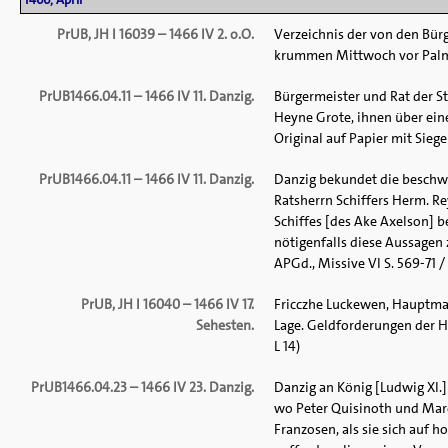
PrUB, JH I 16039 – 1466 IV 2. o.O.
Verzeichnis der von den Bür
krummen Mittwoch vor Palme
PrUB1466.04.11 – 1466 IV 11. Danzig.
Bürgermeister und Rat der S
Heyne Grote, ihnen über ein
Original auf Papier mit Siege
PrUB1466.04.11 – 1466 IV 11. Danzig.
Danzig bekundet die beschw
Ratsherrn Schiffers Herm. R
Schiffes [des Ake Axelson] 
nötigenfalls diese Aussagen 
APGd., Missive VI S. 569-71 /
PrUB, JH I 16040 – 1466 IV 17.
Fricczhe Luckewen, Hauptman
Sehesten.
Lage. Geldforderungen der H
L 14)
PrUB1466.04.23 – 1466 IV 23. Danzig.
Danzig an König [Ludwig XI.]
wo Peter Quisinoth und Marcu
Franzosen, als sie sich auf