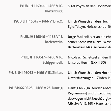
PrUB, JH I 16044 – 1466 V 10.
Sigel Voyth an den Hochmeis
Rastenburg.
PrUB, JH I 16045 – 1466 V 13. o.O.
Ulrich Wunsch an den Hochme
Egloffsteyn. Holczelschdorffe
PrUB, JH I 16046 – 1466 V 15.
Jorge Mokenitczer an die eh
Bartenstein.
seiner Sache mit Nickel Wey
Bartenstein 1466 Ascensio dom
PrUB, JH I 16047 – 1466 V 16.
Nicolasch Schetczel an den 
Schippenbeil.
Unseres Herrn. (LXXIII 30)
PrUB, JH I 16048 – 1466 V 18. Zinten.
Ulrich Wunsch an den Hochm
Unterstützungen. - Zinten 1
PrUB1466.05.23 – 1466 V 23. Danzig.
Danzig an Riga: sendet Absch
Reynemann] und bittet dring
deswegen nicht beschädigt we
Missive VI S. 595 / Hansisches