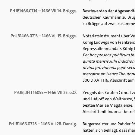
PrUB1466.07.14 – 1466 VII 14. Brügge.
Beschwerden der Abgesandte
deutschen Kaufmann zu Brügge
zu Brügge auf zwei zusammen
PrUB1466.07.15 – 1466 VII 15. Brügge.
Notariatsinstrument über V
König Ludwigs von Frankreic
Repressalienmandats König 
Per hoc presens publicum in
quinta mensis Julii indiction
divina providenda pape secun
mercatorum Hanze Theutonice
300 D XVII 116, Abschrift au
PrUB, JH I 16055 – 1466 VII 23. o.O.
Zeugnis des Grafen Conrat z
und Ludloff von Walthusze,
beatae Mariae Magdalenae.
Abschrift mit Indorsat betref
PrUB1466.07.28 – 1466 VII 28. Danzig.
Bürgermeister und Rat der S
hätten sich beklagt, dass ma