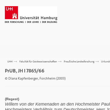
UHH
>>>
Fakultät für Geisteswissenschaften
>>>
Preußische Landesforschung
>>>
Urkund
PrUB, JH I 7865/66
© Diana Kapfenberger, Forchheim (2003)
{Regest}
Willem von der Kemenaden an den Hochmeister Paul
Hochmeisters Verhältnis zum Deutschmeister. Herr 