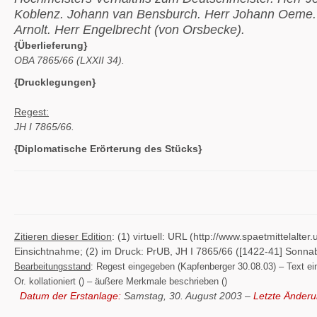
Koblenz. Johann van Bensburch. Herr Johann Oeme. 
Arnolt. Herr Engelbrecht (von Orsbecke).
{Überlieferung}
OBA 7865/66 (LXXII 34).
{Drucklegungen}
Regest:
JH I 7865/66.
{Diplomatische Erörterung des Stücks}
Zitieren dieser Edition
: (1) virtuell: URL (http://www.spaetmittelal
Einsichtnahme; (2) im Druck: PrUB, JH I 7865/66 ([1422-41] Sonna
Bearbeitungsstand
: Regest eingegeben (Kapfenberger 30.08.03) – Text eing
Or. kollationiert () – äußere Merkmale beschrieben ()
Datum der Erstanlage:
Samstag, 30. August 2003 –
Letzte Änderu