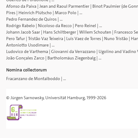
Afonso da Paiva
|
Jean and Raoul Parmentier
|
Binot Paulmier (de Gonn
Pires
|
Heinrich Plütscho
|
Marco Polo
| ...
Pedro Fernandez de Quiros
| ...
Rodrigo Rabelo
|
Nicoloso da Recco
|
Pero Reinel
| ...
Johann Jacob Saar
|
Hans Schiltberger
|
Willem Schouten
|
Francesco Se
Pero Tafur
|
Tristão Vaz Teixeira
|
Luis Vaez de Torres
|
Nuno Tristão
|
Han
Antoniotto Usodimare
| ...
Ludovico de Varthema
|
Giovanni da Verrazzano
|
Ugolino and Vadino 
João Gonçales Zarco
|
Bartholomäus Ziegenbalg
| ...
Nomina collectorum
Fracanzano de Montalboddo
| ...
©
Jürgen Sarnowsky
,
Universität Hamburg
, 1999-2026