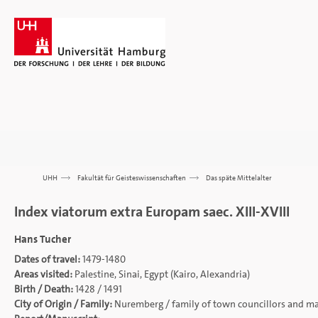
UHH
>>>
Fakultät für Geisteswissenschaften
>>>
Das späte Mittelalter
Index viatorum extra Europam saec. XIII-XVIII
Hans Tucher
Dates of travel:
1479-1480
Areas visited:
Palestine, Sinai, Egypt (Kairo, Alexandria)
Birth / Death:
1428 / 1491
City of Origin / Family:
Nuremberg / family of town councillors and m