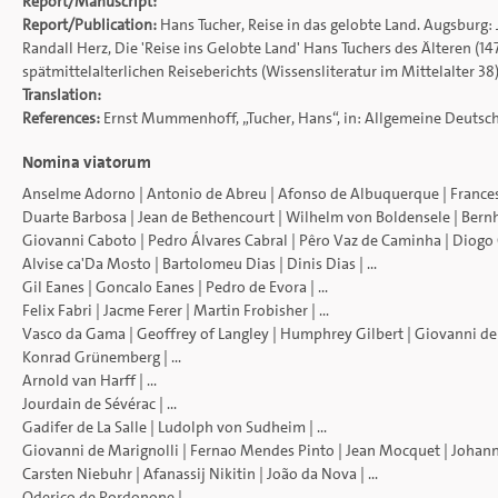
Report/Manuscript:
Report/Publication:
Hans Tucher, Reise in das gelobte Land. Augsburg
Randall Herz, Die 'Reise ins Gelobte Land' Hans Tuchers des Älteren (1
spätmittelalterlichen Reiseberichts (Wissensliteratur im Mittelalter 3
Translation:
References:
Ernst Mummenhoff, „Tucher, Hans“, in: Allgemeine Deutsche
Nomina viatorum
Anselme Adorno
|
Antonio de Abreu
|
Afonso de Albuquerque
|
France
Duarte Barbosa
|
Jean de Bethencourt
|
Wilhelm von Boldensele
|
Bern
Giovanni Caboto
|
Pedro Álvares Cabral
|
Pêro Vaz de Caminha
|
Diogo
Alvise ca'Da Mosto
|
Bartolomeu Dias
|
Dinis Dias
| ...
Gil Eanes
|
Goncalo Eanes
|
Pedro de Evora
| ...
Felix Fabri
|
Jacme Ferer
|
Martin Frobisher
| ...
Vasco da Gama
|
Geoffrey of Langley
|
Humphrey Gilbert
|
Giovanni de
Konrad Grünemberg
| ...
Arnold van Harff
| ...
Jourdain de Sévérac
| ...
Gadifer de La Salle
|
Ludolph von Sudheim
| ...
Giovanni de Marignolli
|
Fernao Mendes Pinto
|
Jean Mocquet
|
Johann
Carsten Niebuhr
|
Afanassij Nikitin
|
João da Nova
| ...
Oderico de Pordonone
| ...