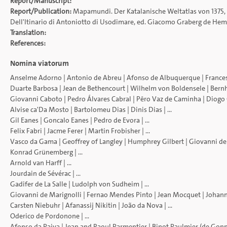
Report/Manuscript:
Report/Publication:
Mapamundi. Der Katalanische Weltatlas von 1375, e
Dell'Itinario di Antoniotto di Usodimare, ed. Giacomo Graberg de Hemsö, i
Translation:
References:
Nomina viatorum
Anselme Adorno
|
Antonio de Abreu
|
Afonso de Albuquerque
|
France
Duarte Barbosa
|
Jean de Bethencourt
|
Wilhelm von Boldensele
|
Bern
Giovanni Caboto
|
Pedro Álvares Cabral
|
Pêro Vaz de Caminha
|
Diogo
Alvise ca'Da Mosto
|
Bartolomeu Dias
|
Dinis Dias
| ...
Gil Eanes
|
Goncalo Eanes
|
Pedro de Evora
| ...
Felix Fabri
|
Jacme Ferer
|
Martin Frobisher
| ...
Vasco da Gama
|
Geoffrey of Langley
|
Humphrey Gilbert
|
Giovanni de
Konrad Grünemberg
| ...
Arnold van Harff
| ...
Jourdain de Sévérac
| ...
Gadifer de La Salle
|
Ludolph von Sudheim
| ...
Giovanni de Marignolli
|
Fernao Mendes Pinto
|
Jean Mocquet
|
Johann
Carsten Niebuhr
|
Afanassij Nikitin
|
João da Nova
| ...
Oderico de Pordonone
| ...
Afonso da Paiva
|
Jean and Raoul Parmentier
|
Binot Paulmier (de Gonn