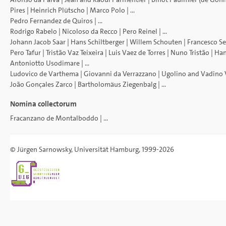
Pires
|
Heinrich Plütscho
|
Marco Polo
| ...
Pedro Fernandez de Quiros
| ...
Rodrigo Rabelo
|
Nicoloso da Recco
|
Pero Reinel
| ...
Johann Jacob Saar
|
Hans Schiltberger
|
Willem Schouten
|
Francesco Se
Pero Tafur
|
Tristão Vaz Teixeira
|
Luis Vaez de Torres
|
Nuno Tristão
|
Han
Antoniotto Usodimare
| ...
Ludovico de Varthema
|
Giovanni da Verrazzano
|
Ugolino and Vadino 
João Gonçales Zarco
|
Bartholomäus Ziegenbalg
| ...
Nomina collectorum
Fracanzano de Montalboddo
| ...
©
Jürgen Sarnowsky
,
Universität Hamburg
, 1999-2026