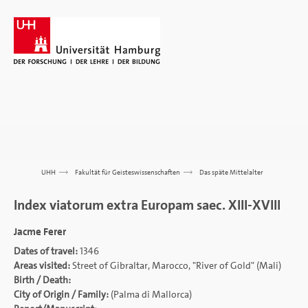
UHH
>>>
Fakultät für Geisteswissenschaften
>>>
Das späte Mittelalter
Index viatorum extra Europam saec. XIII-XVIII
Jacme Ferer
Dates of travel:
1346
Areas visited:
Street of Gibraltar, Marocco, "River of Gold" (Mali)
Birth / Death:
City of Origin / Family:
(Palma di Mallorca)