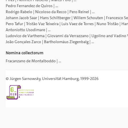
Pedro Fernandez de Quiros
| ...
Rodrigo Rabelo
|
Nicoloso da Recco
|
Pero Reinel
| ...
Johann Jacob Saar
|
Hans Schiltberger
|
Willem Schouten
|
Francesco Se
Pero Tafur
|
Tristão Vaz Teixeira
|
Luis Vaez de Torres
|
Nuno Tristão
|
Han
Antoniotto Usodimare
| ...
Ludovico de Varthema
|
Giovanni da Verrazzano
|
Ugolino and Vadino 
João Gonçales Zarco
|
Bartholomäus Ziegenbalg
| ...
Nomina collectorum
Fracanzano de Montalboddo
| ...
©
Jürgen Sarnowsky
,
Universität Hamburg
, 1999-2026