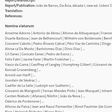
Report/Manuscript:
Report/Publication:
João de Barros, Da Ásia, década I, new ed. Lisbon 1777
Translation:
References:
Nomina viatorum
Anselme Adorno
|
Antonio de Abreu
|
Afonso de Albuquerque
|
France
Duarte Barbosa
|
Jean de Bethencourt
|
Wilhelm von Boldensele
|
Bern
Giovanni Caboto
|
Pedro Álvares Cabral
|
Pêro Vaz de Caminha
|
Diogo
Alvise ca'Da Mosto
|
Bartolomeu Dias
|
Dinis Dias
| ...
Gil Eanes
|
Goncalo Eanes
|
Pedro de Evora
| ...
Felix Fabri
|
Jacme Ferer
|
Martin Frobisher
| ...
Vasco da Gama
|
Geoffrey of Langley
|
Humphrey Gilbert
|
Giovanni de
Konrad Grünemberg
| ...
Arnold van Harff
| ...
Jourdain de Sévérac
| ...
Gadifer de La Salle
|
Ludolph von Sudheim
| ...
Giovanni de Marignolli
|
Fernao Mendes Pinto
|
Jean Mocquet
|
Johann
Carsten Niebuhr
|
Afanassij Nikitin
|
João da Nova
| ...
Oderico de Pordonone
| ...
Afonso da Paiva
|
Jean and Raoul Parmentier
|
Binot Paulmier (de Gonn
Pires
|
Heinrich Plütscho
|
Marco Polo
| ...