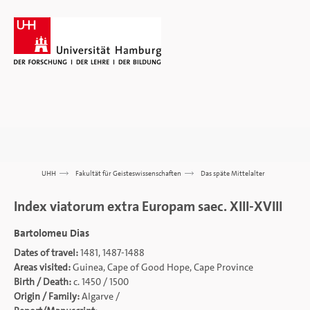
UHH
>>>
Fakultät für Geisteswissenschaften
>>>
Das späte Mittelalter
Index viatorum extra Europam saec. XIII-XVIII
Bartolomeu Dias
Dates of travel:
1481, 1487-1488
Areas visited:
Guinea, Cape of Good Hope, Cape Province
Birth / Death:
c. 1450 / 1500
Origin / Family:
Algarve /