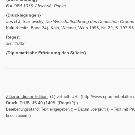
B = OBA 1033. Abschrift, Papier.
{Drucklegungen}
aus B
J. Sarnowsky,
Die Wirtschaftsführung des Deutschen Ordens
Kulturbesitz, Band 34), Köln, Weimar, Wien 1993, Nr. 29, S. 797-98.
Regest
JH I 1033
.
{Diplomatische Erörterung des Stücks}
Zitieren dieser Edition
: (1) virtuell: URL (http://www.spaetmittelal
Druck: PrUB, JS 40 (1408. (Ragnit?).)
Bearbeitungsstand
: Text eingegeben () – Datum überprüft () – Text mit PrU
beschreiben ()