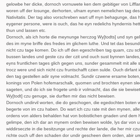
gelowbe her dicke, dornoch vornuwete ken dem gebitiger von Lifflan
woren uff der losunge, derhorten, ufnam eynen nemelichen tag de
Nativitatis. Der tag also vorschreben wart uff myn behagunge, das 
eygener persone, were is ouch, das he eyn redelichs hyndernis het
thun und lassen etc.
Dornoch, als ich horte die meynunge herczog Wy[todts] und syn gel
des im myne briffe des fredes im glichem luthe. Und tet das besund
nicht czu tage komen. Do ich uff den egeschriben tag quam, czu schi
bussen landes und geste czu der czit und ouch sust bynnen landes,
eyns fruntlichen tages glich gegen uns, sunder gesammelt mit alle 
trocz were und sich nicht czu fruntschafft czien sulde. Ouch dirfant
den tag gestellen adir syne volmacht. Sundir czwene ersame bote
konings von Polen hofemarschalk, quomen und brochten eynen slech
sageten, und do ich sie frogete umb ir volmacht, das die sie bewiset
Wy[todt] czu genuge, sie durften mir das nicht bewisen.
Dornoch undirvil worten, die do geschogen, die egedochten boten 
begerte von im czu haben. Do wart ich czu rate mit den mynen, alle
ordens von alders behalden hat von bobistlichen gnaden und dem h
gelimpe, den ich dar an mynem orden bewisen wolde, lys dar von 
widdirseczte in die besitzunge und rechte der lande, die her mir c
richte ouch uff den schaden dor undir gescheen dem orden, abir umb