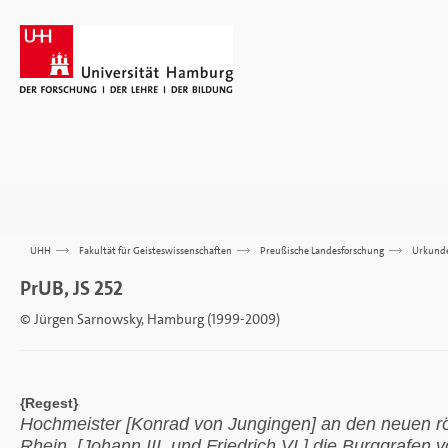
UHH
>>>
Fakultät für Geisteswissenschaften
>>>
Preußische Landesforschung
>>>
Urkund
PrUB, JS 252
© Jürgen Sarnowsky, Hamburg (1999-2009)
{Regest}
Hochmeister [Konrad von Jungingen] an den neuen röm
Rhein, [Johann III. und Friedrich VI.] die Burggrafen