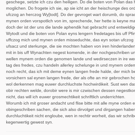
geschege, setzte ich czu den heiligen. Do die boten von Polan das
moglichen. Do frogete ich sie, ap sie icht an der heischunge des
ufczog an herczog Wy[todt]. Do der gevroget wart dorumb, do sprac
mynen orden vorspotlich von im, sprechende, her hette is keyne ma
doch der ist der uns die lande aphendik hat gebracht und entweldi
Wytodt und die boten von Polan eyns lengern fredetages bis uff P
uffczog mich und mynen orden misseduchte, das eyn sotan ufczog 
ufsacz und sterkunge, die sie mochten haben von iren hinderland
mit in bis uff Wynachten negest komende, in der nochgeschriben un
wellen mynem orden die genomen lande und wedirseczen in ire were.
tag des fredes, czu handeln allerley schelunge in und mynem orde
noch recht, das ich mit deme eynen langen frede halde, der mich be
vorsichern sal eynen langen frede, der als ofte an mir gebrochen h
wol derkennen mag euwer durchluchste hochwirdikeit. Sust wen das
obir rechten welde, dorobir were is mir czwischen dessen negestk
nicht, das will ich euwer grosmechtikeit schriftlich underrichten.
Worumb ich mit groser andacht und flise bitte mit alle myne orden 
obingeschriben sachen, die sich also dirvolget und dirgangen hab
durchluchtikeit nicht engloube, wen in rechtir worheit, das wir schri
kegenwertig gewest syn.