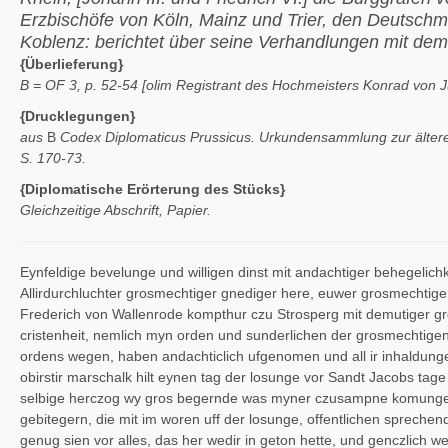
Erzbischöfe von Köln, Mainz und Trier, den Deutschm
Koblenz: berichtet über seine Verhandlungen mit dem
{Überlieferung}
B = OF 3, p. 52-54 [olim Registrant des Hochmeisters Konrad von Ju
{Drucklegungen}
aus
B
Codex Diplomaticus Prussicus. Urkundensammlung zur älteren
S. 170-73.
{Diplomatische Erörterung des Stücks}
Gleichzeitige Abschrift, Papier.
Eynfeldige bevelunge und willigen dinst mit andachtiger behegelichk
Allirdurchluchter grosmechtiger gnediger here, euwer grosmechtig
Frederich von Wallenrode kompthur czu Strosperg mit demutiger gros
cristenheit, nemlich myn orden und sunderlichen der grosmechtige
ordens wegen, haben andachticlich ufgenomen und all ir inhaldung
obirstir marschalk hilt eynen tag der losunge vor Sandt Jacobs tag
selbige herczog wy gros begernde was myner czusampne komunge 
gebitegern, die mit im woren uff der losunge, offentlichen sprec
genug sien vor alles, das her wedir in geton hette, und genczlich 