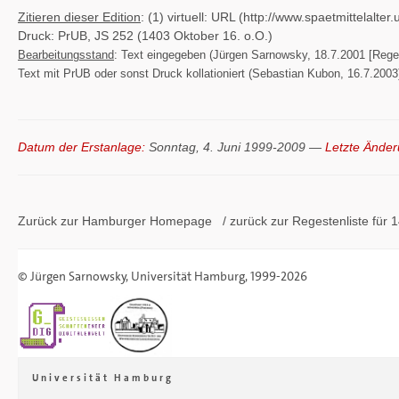
Zitieren dieser Edition
: (1) virtuell: URL (http://www.spaetmittelal
Druck: PrUB, JS 252 (1403 Oktober 16. o.O.)
Bearbeitungsstand
: Text eingegeben (Jürgen Sarnowsky, 18.7.2001 [Reges
Text mit PrUB oder sonst Druck kollationiert (Sebastian Kubon, 16.7.2003) 
Datum der Erstanlage:
Sonntag, 4. Juni 1999-2009 —
Letzte Änder
Zurück zur Hamburger
Homepage
/ zurück zur
Regestenliste
für 1
©
Jürgen Sarnowsky
,
Universität Hamburg
, 1999-2026