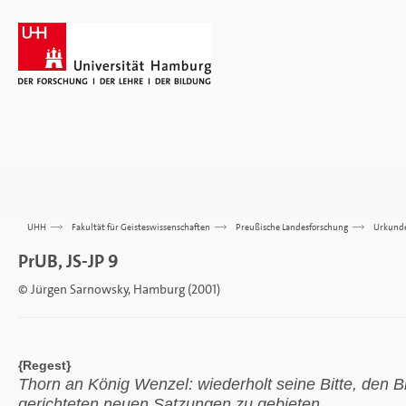
UHH
>>>
Fakultät für Geisteswissenschaften
>>>
Preußische Landesforschung
>>>
Urkund
PrUB, JS-JP 9
© Jürgen Sarnowsky, Hamburg (2001)
{Regest}
Thorn an König Wenzel: wiederholt seine Bitte, den B
gerichteten neuen Satzungen zu gebieten.