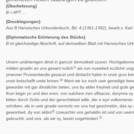
{Überlieferung}
B = APT ...
{Drucklegungen}
Aus
B
Hansisches Urkundenbuch, Bd. 4 (1361-1392), bearb.v. Karl K
{Diplomatische Erörterung des Stücks}
B ist gleichzeitige Abschrift, auf demselben Blatt mit Hansisches U
Unsirn undirtenigen dinst in ganczir demutikeit czuvor. Hochgeborner
1)
milden gnadin an uns gesant nulich
als von nuwekeit eczlichir ung
ynwoner Prussenlandis gesaczt und dirdacht habin in unsir gros be
a)
unsir botschafft unde briven.
Went wir icz noch uwir genedigir be
geworbin mit gar dinstlichin beten, uns by alder freyheit und gutir 
thun kegin yn und den eren, von sulchem iren uffsacze, dorynne sy s
bitten dorch Gotis und der gerechtekeit wille, der ir eyn volkomener 
schriben, als in uwir gnade vormols vor uns hat geschrebin, das sy
d)
gewonheit, dy von aldirs
czwuschin uns gehaldin ist und von uwirn
2)
gebruchit, und uns, als wir sy, lassin ungehindert.