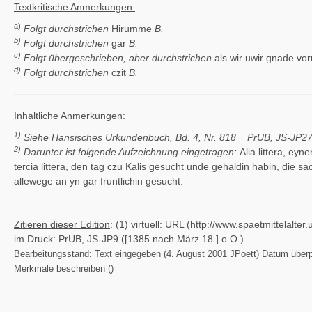
Textkritische Anmerkungen:
a)
Folgt durchstrichen
Hirumme
B.
b)
Folgt durchstrichen
gar
B.
c)
Folgt übergeschrieben, aber durchstrichen
als wir uwir gnade vo
d)
Folgt durchstrichen
czit
B.
Inhaltliche Anmerkungen:
1)
Siehe Hansisches Urkundenbuch, Bd. 4, Nr. 818 =
PrUB, JS-JP2
2)
Darunter ist folgende Aufzeichnung eingetragen:
Alia littera, ey
tercia littera, den tag czu Kalis gesucht unde gehaldin habin, die sa
allewege an yn gar fruntlichin gesucht.
Zitieren dieser Edition
: (1) virtuell: URL (http://www.spaetmittelal
im Druck: PrUB, JS-JP9 ([1385 nach März 18.] o.O.)
Bearbeitungsstand
: Text eingegeben (4. August 2001 JPoett) Datum überprüf
Merkmale beschreiben ()