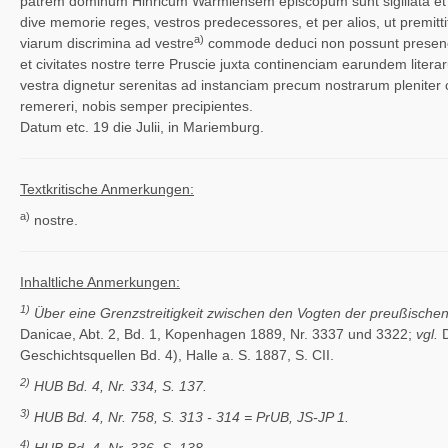
patrem dominum Hinricum Warmiensem episcopum sunt sigillata et ip
dive memorie reges, vestros predecessores, et per alios, ut premittitu
a)
viarum discrimina ad vestre
commode deduci non possunt presenci
et civitates nostre terre Pruscie juxta continenciam earundem litera
vestra dignetur serenitas ad instanciam precum nostrarum pleniter c
remereri, nobis semper precipientes.
Datum etc. 19 die Julii, in Mariemburg.
Textkritische Anmerkungen:
a)
nostre.
Inhaltliche Anmerkungen:
1)
Über eine Grenzstreitigkeit zwischen den Vogten der preußischen
Danicae, Abt. 2, Bd. 1, Kopenhagen 1889, Nr. 3337 und 3322;
vgl.
Geschichtsquellen Bd. 4), Halle a. S. 1887, S. CII.
2)
HUB Bd. 4, Nr. 334, S. 137.
3)
HUB Bd. 4, Nr. 758, S. 313 - 314 =
PrUB, JS-JP 1
.
4)