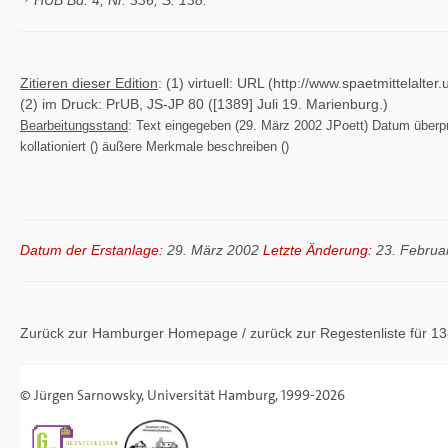
HUB Bd. 4, Nr. 336, S. 138.
Zitieren dieser Edition
: (1) virtuell: URL (http://www.spaetmittelal
(2) im Druck: PrUB, JS-JP 80 ([1389] Juli 19. Marienburg.)
Bearbeitungsstand
: Text eingegeben (29. März 2002 JPoett) Datum überprü
kollationiert () äußere Merkmale beschreiben ()
Datum der Erstanlage:
29. März 2002
Letzte Änderung:
23. Februa
Zurück zur Hamburger
Homepage
/ zurück zur
Regestenliste
für 13
©
Jürgen Sarnowsky
,
Universität Hamburg
, 1999-2026