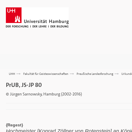
UHH
>>>
Fakultät für Geisteswissenschaften
>>>
Preußische Landesforschung
>>>
Urkund
PrUB, JS-JP 80
© Jürgen Sarnowsky, Hamburg (2002-2016)
{Regest}
Hochmeister [Konrad Zöllner von Rotenstein] an Kön