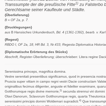
1)
Transsumpte der die preußische Fitte
zu Falsterbo b
Gerechtsame seiner Kaufleute und Städte.
{Überlieferung}
B = OF 2a, p. 7.
{Drucklegungen}
aus
B
Hansisches Urkundenbuch, Bd. 4 (1361-1392), bearb. v. Karl K
{Regest}
RBDO I, OF 2a, 18; HR Bd. 3, Nr.433; Regesta Diplomatica Historia
{Diplomatische Erörterung des Stücks}
Abschrift, Register-Überlieferung; überschrieben:
Litera regine Daci
Serenissima princeps, magnifica domina.
Vestre serenitati presentibus significamus, quod in presencia nostr
Pruscia super vittam in campo regni vestri Dacie constructam Vals
originalibus fecimus diligenter, anguste et fideliter examinare, q
2)
Gotthorumque regis divine memorie,
secunda strennui viri domini H
Olavi Danorum, Sclavorum Gotthorumque regis, quarta Theutonica 
4)
serenissimi principis domini Woldemari supradicti.
Que transsumpta