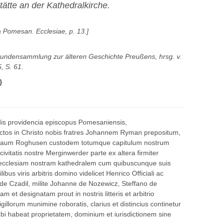
ätte an der Kathedralkirche.
ia Pomesan. Ecclesiae, p. 13.]
undensammlung zur älteren Geschichte Preußens, hrsg. v.
, S. 61.
}
dis providencia episcopus Pomesaniensis,
ectos in Christo nobis fratres Johannem Ryman prepositum,
aum Roghusen custodem totumque capitulum nostrum
vitatis nostre Merginwerder parte ex altera firmiter
 ecclesiam nostram kathedralem cum quibuscunque suis
libus viris arbitris domino videlicet Henrico Officiali ac
 Czadil, milite Johanne de Nozewicz, Steffano de
m et designatam prout in nostris litteris et arbitrio
illorum munimine roboratis, clarius et distincius continetur
bi habeat proprietatem, dominium et iurisdictionem sine