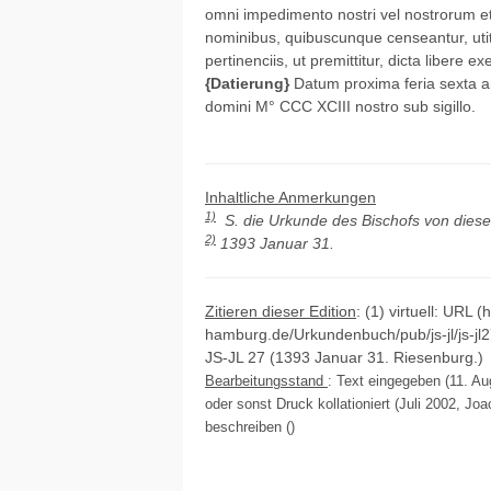
omni impedimento nostri vel nostrorum et [s
nominibus, quibuscunque censeantur, utitu
pertinenciis, ut premittitur, dicta libere e
{Datierung}
Datum proxima feria sexta an
domini M° CCC XCIII nostro sub sigillo.
Inhaltliche Anmerkungen
1)
S. die Urkunde des Bischofs von dies
2)
1393 Januar 31.
Zitieren dieser Edition
: (1) virtuell: URL (
hamburg.de/Urkundenbuch/pub/js-jl/js-jl
JS-JL 27 (1393 Januar 31. Riesenburg.)
Bearbeitungsstand
: Text eingegeben (11. A
oder sonst Druck kollationiert (Juli 2002, Jo
beschreiben ()