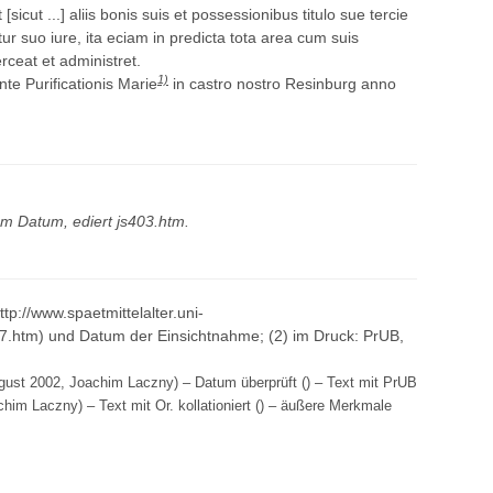
icut ...] aliis bonis suis et possessionibus titulo sue tercie
r suo iure, ita eciam in predicta tota area cum suis
xerceat et administret.
1)
te Purificationis Marie
in castro nostro Resinburg anno
em Datum, ediert
js403.htm
.
http://www.spaetmittelalter.uni-
27.htm) und Datum der Einsichtnahme; (2) im Druck: PrUB,
ugust 2002, Joachim Laczny) – Datum überprüft () – Text mit PrUB
achim Laczny) – Text mit Or. kollationiert () – äußere Merkmale