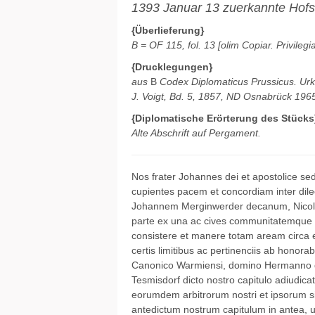
1393 Januar 13 zuerkannte Hofst
{Überlieferung}
B = OF 115, fol. 13 [olim Copiar. Privileg
{Drucklegungen}
aus
B
Codex Diplomaticus Prussicus. Urk
J. Voigt, Bd. 5, 1857, ND Osnabrück 1965
{Diplomatische Erörterung des Stücks
Alte Abschrift auf Pergament.
Nos frater Johannes dei et apostolice se
cupientes pacem et concordiam inter dil
Johannem Merginwerder decanum, Nicol
parte ex una ac cives communitatemque ci
consistere et manere totam aream circa
certis limitibus ac pertinenciis ab honorabi
Canonico Warmiensi, domino Hermanno de
Tesmisdorf dicto nostro capitulo adiudicata
eorumdem arbitrorum nostri et ipsorum sig
antedictum nostrum capitulum in antea, u