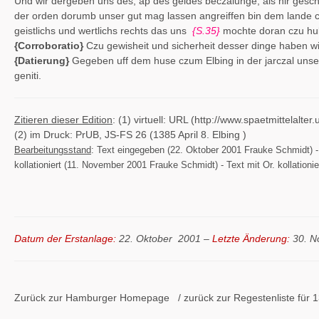
Und wir dergeben uns des, ap des geldes beczalunge, als hir gesch
der orden dorumb unser gut mag lassen angreiffen bin dem lande 
geistlichs und wertlichs rechts das uns
{S.35}
mochte doran czu hu
{Corroboratio}
Czu gewisheit und sicherheit desser dinge haben wir
{Datierung}
Gegeben uff dem huse czum Elbing in der jarczal unse
geniti.
Zitieren dieser Edition
: (1) virtuell: URL (http://www.spaetmittelal
(2) im Druck: PrUB, JS-FS 26 (1385 April 8. Elbing )
Bearbeitungsstand
: Text eingegeben (22. Oktober 2001 Frauke Schmidt) 
kollationiert (11. November 2001 Frauke Schmidt) - Text mit Or. kollationi
Datum der Erstanlage:
22. Oktober
2001 –
Letzte Änderung:
30. N
Zurück zur Hamburger
Homepage
/ zurück zur
Regestenliste
für 1