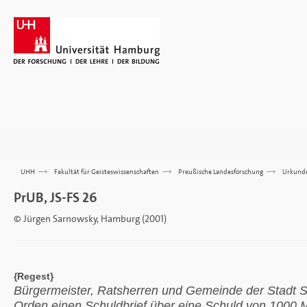
UHH
>>>
Fakultät für Geisteswissenschaften
>>>
Preußische Landesforschung
>>>
Urkund
PrUB, JS-FS 26
© Jürgen Sarnowsky, Hamburg (2001)
{Regest}
Bürgermeister, Ratsherren und Gemeinde der Stadt S
Orden einen Schuldbrief über eine Schuld von 1000 M