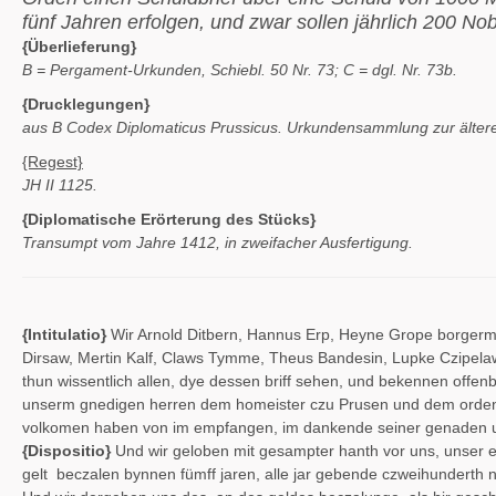
fünf Jahren erfolgen, und zwar sollen jährlich 200 No
{Überlieferung}
B = Pergament-Urkunden, Schiebl. 50 Nr. 73; C = dgl. Nr. 73b.
{Drucklegungen}
aus B Codex Diplomaticus Prussicus. Urkundensammlung zur älteren
{Regest}
JH II 1125.
{Diplomatische Erörterung des Stücks}
Transumpt vom Jahre 1412, in zweifacher Ausfertigung.
{Intitulatio}
Wir Arnold Ditbern, Hannus Erp, Heyne Grope borgerme
Dirsaw, Mertin Kalf, Claws Tymme, Theus Bandesin, Lupke Czipel
thun wissentlich allen, dye dessen briff sehen, und bekennen offen
unserm gnedigen herren dem homeister czu Prusen und dem orden, d
volkomen haben von im empfangen, im dankende seiner genaden und
{Dispositio}
Und wir geloben mit gesampter hanth vor uns, unser 
gelt beczalen bynnen fümff jaren, alle jar gebende czweihunderth n