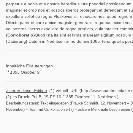
perpetue a nobis et a nostris heredibus iure pheodali possidendum,
magister et ordo nos et nostros liberos protegant et defendant et sua 
expellere vellet de regno Ploskoviensi, et iuvare nos, quod regnum
Dilecte pater et care amice magister generalis, rogamus eciam vos am
vel nostros liberos expellere de regno predicto, quia totaliter commi
{Corroboratio}
Quod ista ita sint et firma maneant sigillum nostru
{Datierung}
Datum in Nedritsen anno domini 1385 feria quarta post 
Inhaltliche Erläuterungen
1)
1385 Oktober 9.
Zitieren dieser Edition
: (1) virtuell: URL (http://www.spaetmittelal
(2) im Druck: PrUB, JS-FS 16 (1385 Oktober 11. Nedritsen.)
Bearbeitungsstand
: Text eingegeben (Frauke Schmidt, 12. November) – Da
November) – Text mit Or. kollationiert () – äußere Merkmale beschreiben (