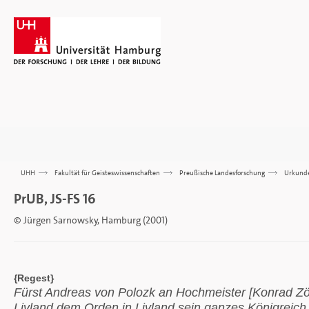
UHH
>>>
Fakultät für Geisteswissenschaften
>>>
Preußische Landesforschung
>>>
Urkund
PrUB, JS-FS 16
© Jürgen Sarnowsky, Hamburg (2001)
{Regest}
Fürst Andreas von Polozk an Hochmeister [Konrad Zöll
Livland dem Orden in Livland sein ganzes Königreich 