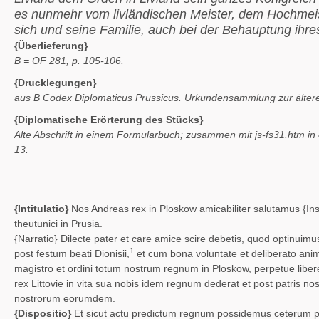
es nunmehr vom livländischen Meister, dem Hochmeist
sich und seine Familie, auch bei der Behauptung ihr
{Überlieferung}
B = OF 281, p. 105-106.
{Drucklegungen}
aus B Codex Diplomaticus Prussicus. Urkundensammlung zur älteren
{Diplomatische Erörterung des Stücks}
Alte Abschrift in einem Formularbuch; zusammen mit
js-fs31.htm
in
13.
{Intitulatio}
Nos Andreas rex in Ploskow amicabiliter salutamus
{Ins
theutunici in Prusia.
{Narratio}
Dilecte pater et care amice scire debetis, quod optinuimus
1
post festum beati Dionisii,
et cum bona voluntate et deliberato animo
magistro et ordini totum nostrum regnum in Ploskow, perpetue libe
rex Littovie in vita sua nobis idem regnum dederat et post patris no
nostrorum eorumdem.
{Dispositio}
Et sicut actu predictum regnum possidemus ceterum p