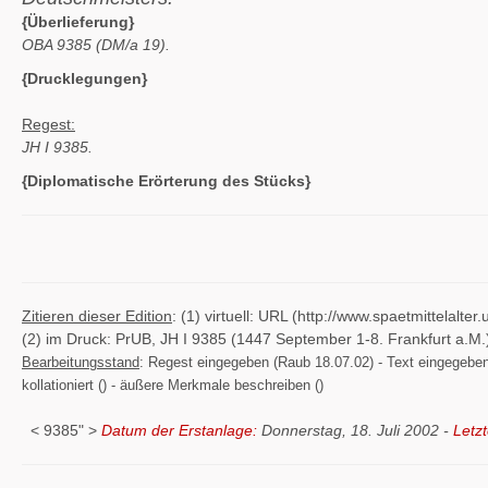
{Überlieferung}
OBA 9385 (DM/a 19).
{Drucklegungen}
Regest:
JH I 9385.
{Diplomatische Erörterung des Stücks}
Zitieren dieser Edition
: (1) virtuell: URL (http://www.spaetmittelal
(2) im Druck: PrUB, JH I 9385 (1447 September 1-8. Frankfurt a.M.
Bearbeitungsstand
: Regest eingegeben (Raub 18.07.02) - Text eingegeben ()
kollationiert () - äußere Merkmale beschreiben ()
< 9385" >
Datum der Erstanlage:
Donnerstag, 18. Juli 2002 -
Letz