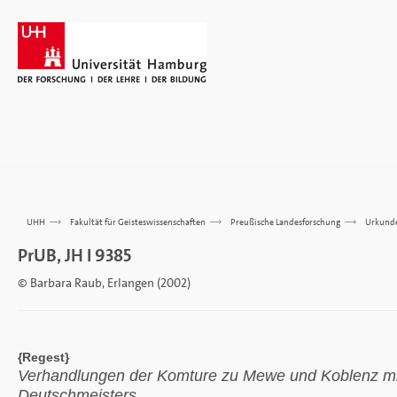
UHH
>>>
Fakultät für Geisteswissenschaften
>>>
Preußische Landesforschung
>>>
Urkund
PrUB, JH I 9385
© Barbara Raub, Erlangen (2002)
{Regest}
Verhandlungen der Komture zu Mewe und Koblenz mit
Deutschmeisters.