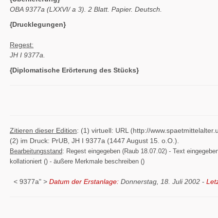
OBA 9377a (LXXVI/ a 3). 2 Blatt. Papier. Deutsch.
{Drucklegungen}
Regest:
JH I 9377a.
{Diplomatische Erörterung des Stücks}
Zitieren dieser Edition
: (1) virtuell: URL (http://www.spaetmittelal
(2) im Druck: PrUB, JH I 9377a (1447 August 15. o.O.).
Bearbeitungsstand
: Regest eingegeben (Raub 18.07.02) - Text eingegeben ()
kollationiert () - äußere Merkmale beschreiben ()
< 9377a" >
Datum der Erstanlage:
Donnerstag, 18. Juli 2002 -
Let