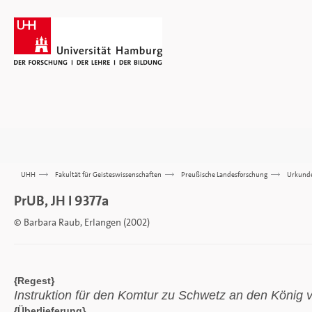
UHH
>>>
Fakultät für Geisteswissenschaften
>>>
Preußische Landesforschung
>>>
Urkund
PrUB, JH I 9377a
© Barbara Raub, Erlangen (2002)
{Regest}
Instruktion für den Komtur zu Schwetz an den König 
{Überlieferung}