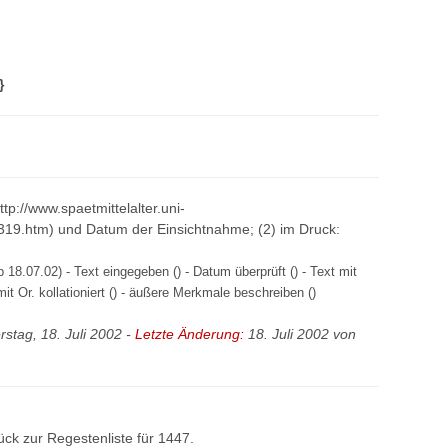
}
http://www.spaetmittelalter.uni-
319.htm) und Datum der Einsichtnahme; (2) im Druck:
18.07.02) - Text eingegeben () - Datum überprüft () - Text mit
mit Or. kollationiert () - äußere Merkmale beschreiben ()
stag, 18. Juli 2002 -
Letzte Änderung:
18. Juli 2002 von
ück zur
Regestenliste
für 1447.