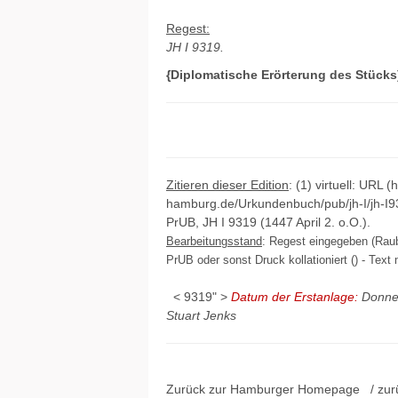
Regest:
JH I 9319.
{Diplomatische Erörterung des Stücks
Zitieren dieser Edition
: (1) virtuell: URL (
hamburg.de/Urkundenbuch/pub/jh-I/jh-I9
PrUB, JH I 9319 (1447 April 2. o.O.).
Bearbeitungsstand
: Regest eingegeben (Raub 
PrUB oder sonst Druck kollationiert () - Text 
< 9319" >
Datum der Erstanlage:
Donner
Stuart Jenks
Zurück zur Hamburger
Homepage
/ zur