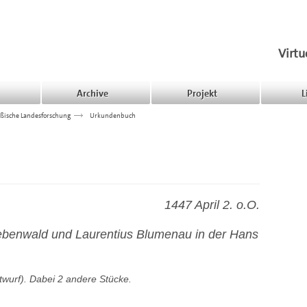
Virtu
Archive
Projekt
L
ßische Landesforschung
>>>
Urkundenbuch
1447 April 2. o.O.
iebenwald und Laurentius Blumenau in der Hans
twurf). Dabei 2 andere Stücke.