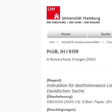
Home
Suche
UHH
>>>
Fakultät für Geisteswissenschaften
>>>
Preu
PrUB, JH I 9319
© Barbara Raub, Erlangen (2002)
{Regest}
Instruktion für Bartholomaeus L
Davidschen Sache.
{Überlieferung}
OBA 9319 (XXXV 13). 8 Blatt. Papier. (En
{Drucklegungen}