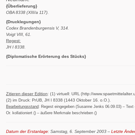
{Überlieferung}
OBA 8338 (XIII/a 117).
{Drucklegungen}
Codex Brandenburgensis V, 314.
Voigt VIII, 61.
Regest:
JH I 8338.
{Diplomatische Erörterung des Stücks}
Zitieren dieser Edition
: (1) virtuell: URL (http://www.spaetmittelal
(2) im Druck: PrUB, JH I 8338 (1443 Oktober 16. o.O.).
Bearbeitungsstand
: Regest eingegeben (Susanne Jenks 06.09.03) – Text ei
Or. kollationiert () – äußere Merkmale beschrieben ()
Datum der Erstanlage:
Samstag, 6. September 2003 –
Letzte Ände