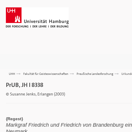
UHH
>>>
Fakultät für Geisteswissenschaften
>>>
Preußische Landesforschung
>>>
Urkund
PrUB, JH I 8338
© Susanne Jenks, Erlangen (2003)
{Regest}
Markgraf Friedrich und Friedrich von Brandenburg ein
Neumark.