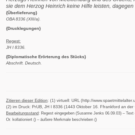
sie dem Herzog Heinrich keine Hilfe leisten, dagegen
{Überlieferung}
OBA 8336 (XIII/a).
{Drucklegungen}
Regest:
JH I 8336.
{Diplomatische Erörterung des Stücks}
Abschrift. Deutsch.
Zitieren dieser Edition
: (1) virtuell: URL (http://www.spaetmittelal
(2) im Druck: PrUB, JH I 8336 (1443 Oktober 16. Ffrankford an der 
Bearbeitungsstand
: Regest eingegeben (Susanne Jenks 06.09.03) – Text ei
Or. kollationiert () – äußere Merkmale beschrieben ()