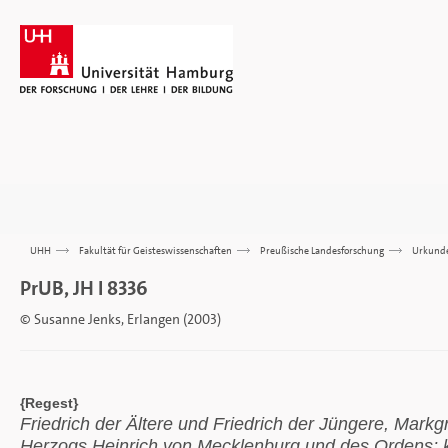
UHH
>>>
Fakultät für Geisteswissenschaften
>>>
Preußische Landesforschung
>>>
Urkund
PrUB, JH I 8336
© Susanne Jenks, Erlangen (2003)
{Regest}
Friedrich der Ältere und Friedrich der Jüngere, Mark
Herzogs Heinrich von Mecklenburg und des Ordens; 