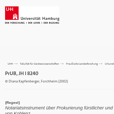
UHH
>>>
Fakultät für Geisteswissenschaften
>>>
Preußische Landesforschung
>>>
Urkund
PrUB, JH I 8240
© Diana Kapfenberger, Forchheim (2002)
{Regest}
Notariatsinstrument über Prokurierung fürstlicher un
von Koblenz.