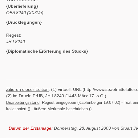
{Überlieferung}
OBA 8240 (XXXVa).
{Drucklegungen}
Regest:
JH I 8240.
{Diplomatische Erörterung des Stücks}
Zitieren dieser Edition
: (1) virtuell: URL (http://www.spaetmittelal
(2) im Druck: PrUB, JH I 8240 (1443 März 17. o.O.).
Bearbeitungsstand
: Regest eingegeben (Kapfenberger 19.07.02) - Text einge
kollationiert () - äußere Merkmale beschrieben ()
Datum der Erstanlage:
Donnerstag, 28. August 2003 von Stuart J