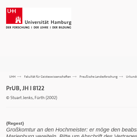
UHH
>>>
Fakultät für Geisteswissenschaften
>>>
Preußische Landesforschung
>>>
Urkund
PrUB, JH I 8122
© Stuart Jenks, Fürth (2002)
{Regest}
Großkomtur an den Hochmeister: er möge den beabsi
Marienburg vereiteln. Bitte um Abschrift des Vertrage