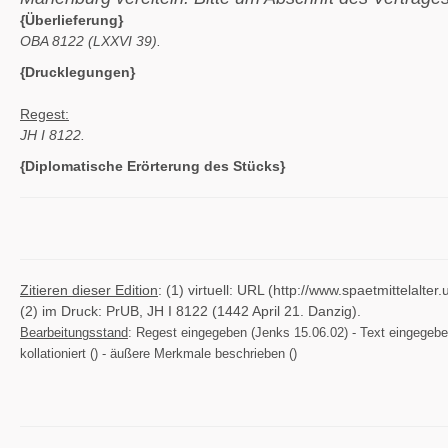
{Überlieferung}
OBA 8122 (LXXVI 39).
{Drucklegungen}
Regest:
JH I 8122.
{Diplomatische Erörterung des Stücks}
Zitieren dieser Edition
: (1) virtuell: URL (http://www.spaetmittelal
(2) im Druck: PrUB, JH I 8122 (1442 April 21. Danzig).
Bearbeitungsstand
: Regest eingegeben (Jenks 15.06.02) - Text eingegeben (
kollationiert () - äußere Merkmale beschrieben ()