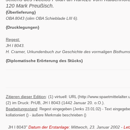
120 Mark Preußisch.
{Überlieferung}
OBA 8043 (olim OBA Schieblade LIII 6).
{Drucklegungen}
Regest:
JH I 8043.
H. Cramer, Urkundenbuch zur Geschichte des vormaligen Bisthum
{Diplomatische Erörterung des Stücks}
Zitieren dieser Edition
: (1) virtuell: URL (http://www.spaetmittelal
(2) im Druck: PrUB, JH I 8043 (1442 Januar 20. o.O.).
Bearbeitungsstand
: Regest eingegeben (Jenks 23.01.02) - Text eingegeben (
kollationiert () - äußere Merkmale beschrieben ()
JH I 8043"
Datum der Erstanlage:
Mittwoch, 23. Januar 2002 -
Let