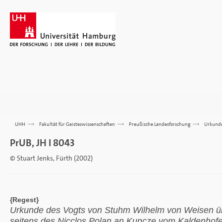
UHH
>>>
Fakultät für Geisteswissenschaften
>>>
Preußische Landesforschung
>>>
Urkund
PrUB, JH I 8043
© Stuart Jenks, Fürth (2002)
{Regest}
Urkunde des Vogts von Stuhm Wilhelm von Weisen ü
seitens des Nicclos Polan an Kuncze vom Kaldenhofe 