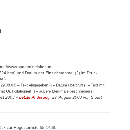
}
http://www.spaetmittelalter.uni-
524.htm) und Datum der Einsichtnahme; (2) im Druck:
el).
29.08.03) – Text eingegeben () – Datum überprüft () – Text mit
mit Or. kollationiert () – äußere Merkmale beschrieben ()
ust 2003 –
Letzte Änderung:
29. August 2003 von
Stuart
ück zur
Regestenliste
für 1438.