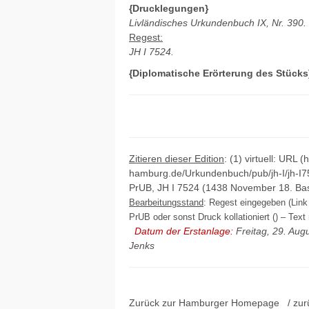
{Drucklegungen}
Livländisches Urkundenbuch IX, Nr. 390.
Regest:
JH I 7524.
{Diplomatische Erörterung des Stücks
Zitieren dieser Edition
: (1) virtuell: URL (
hamburg.de/Urkundenbuch/pub/jh-I/jh-I7
PrUB, JH I 7524 (1438 November 18. Bas
Bearbeitungsstand
: Regest eingegeben (Link 
PrUB oder sonst Druck kollationiert () – Text 
Datum der Erstanlage:
Freitag, 29. Aug
Jenks
Zurück zur Hamburger
Homepage
/ zur