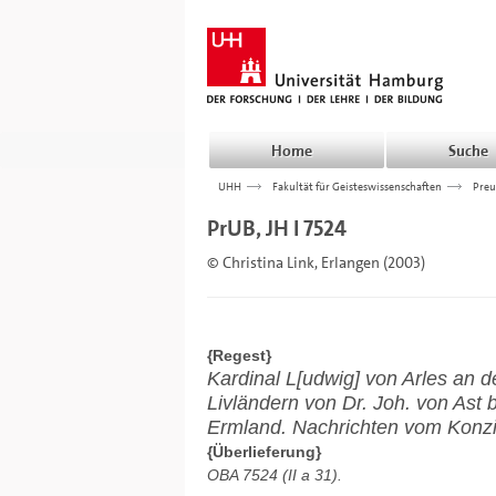
Home
Suche
UHH
>>>
Fakultät für Geisteswissenschaften
>>>
Preu
PrUB, JH I 7524
© Christina Link, Erlangen (2003)
{Regest}
Kardinal L[udwig] von Arles an 
Livländern von Dr. Joh. von Ast b
Ermland. Nachrichten vom Konzil
{Überlieferung}
OBA 7524 (II a 31).