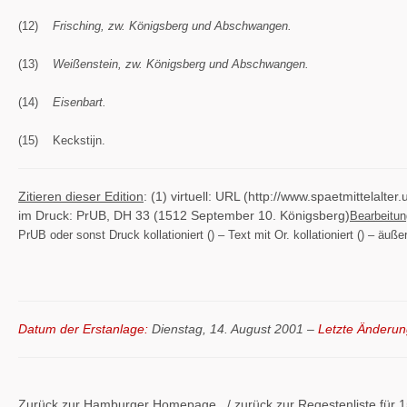
(12)
Frisching, zw. Königsberg und Abschwangen.
(13)
Weißenstein, zw. Königsberg und Abschwangen.
(14)
Eisenbart.
(15) Keckstijn.
Zitieren dieser Edition
: (1) virtuell: URL (http://www.spaetmittela
im Druck: PrUB, DH 33 (1512 September 10. Königsberg)
Bearbeitu
PrUB oder sonst Druck kollationiert () – Text mit Or. kollationiert () – äu
Datum der Erstanlage:
Dienstag, 14. August 2001 –
Letzte Änderun
Zurück zur Hamburger
Homepage
/ zurück zur
Regestenliste
für 1