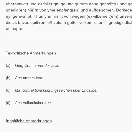
uberantwort und zu foller gnuge und guttem dang gentzlich unnd gar
gnedig(en) h[e]rn von yme enpfang(en) und auffgenomen. Dorkegen
eyngerewmpt. Thun ynn hirmit von wegenn(e) vilbemelt(em) unsers g
(d)
dietzs brives quittiren loßtzelenn gutter volkomlicher
gnedig
edlic
ut [supra].
Textkritische Anmerkungen
(a) Gorg Crame
r
vor der Zeile.
(b)
Aus
urrsers
korr.
(c)
Mit Kontraktionskürzungszeichen über Endsilbe.
(d)
Aus
vollomlicher
korr.
Inhaltliche Anmerkungen