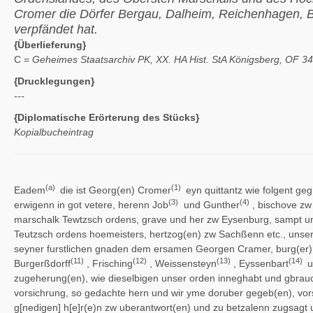
Cromer die Dörfer Bergau, Dalheim, Reichenhagen, B
verpfändet hat.
{Überlieferung}
C =
Geheimes Staatsarchiv PK, XX. HA Hist. StA Königsberg, OF 34
{Drucklegungen}
---
{Diplomatische Erörterung des Stücks}
Kopialbucheintrag
(a)
(1)
Eadem
die ist Georg(en) Cromer
eyn quittantz wie folgent ge
(3)
(4)
erwigenn in got vetere, herenn Job
und Gunther
, bischove zw
marschalk Tewtzsch ordens, grave und her zw Eysenburg, sampt uns
Teutzsch ordens hoemeisters, hertzog(en) zw Sachßenn etc., unse
seyner furstlichen gnaden dem ersamen Georgen Cramer, burg(er)
(11)
(12)
(13)
(14)
Burgerßdorff
, Frisching
, Weissensteyn
, Eyssenbart
u
zugeherung(en), wie dieselbigen unser orden inneghabt und gbrauc
vorsichrung, so gedachte hern und wir yme doruber gegeb(en), v
g[nedigen] h[e]r(e)n zw uberantwort(en) und zu betzalenn zugsagt 