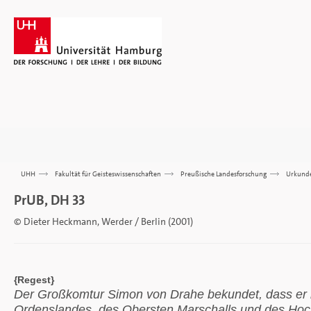
UHH
>>>
Fakultät für Geisteswissenschaften
>>>
Preußische Landesforschung
>>>
Urkund
PrUB, DH 33
© Dieter Heckmann, Werder / Berlin (2001)
{Regest}
Der Großkomtur Simon von Drahe bekundet, dass er 
Ordenslandes, des Obersten Marschalls und des Hoc