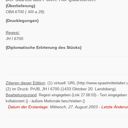
{Überlieferung}
OBA 6700 (
XIII a 28).
{Drucklegungen}
Regest:
JH I 6700.
{Diplomatische Erörterung des Stücks}
Zitieren dieser Edition
: (1) virtuell: URL (http://www.spaetmittelal
(2) im Druck: PrUB, JH I 6700 (1433 Oktober 20. Landsberg).
Bearbeitungsstand
: Regest eingegeben (Link 27.08.03) - Text eingegeben ()
kollationiert () - äußere Merkmale beschrieben ()
Datum der Erstanlage:
Mittwoch, 27. August 2003 -
Letzte Änderu