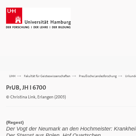
UHH
>>>
Fakultät für Geisteswissenschaften
>>>
Preußische Landesforschung
>>>
Urkund
PrUB, JH I 6700
© Christina Link, Erlangen (2003)
{Regest}
Der Vogt der Neumark an den Hochmeister: Krankheit
Der Starost aus Polen. Hof Quartschen.