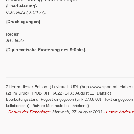
{Überlieferung}
OBA 6622 (
XXIII 77).
{Drucklegungen}
Regest:
JH I 6622.
{Diplomatische Erörterung des Stücks}
Zitieren dieser Edition
: (1) virtuell: URL (http://www.spaetmittelal
(2) im Druck: PrUB, JH I 6622 (1433 August 11. Danzig).
Bearbeitungsstand
: Regest eingegeben (Link 27.08.03) - Text eingegeben ()
kollationiert () - äußere Merkmale beschrieben ()
Datum der Erstanlage:
Mittwoch, 27. August 2003 -
Letzte Änderu