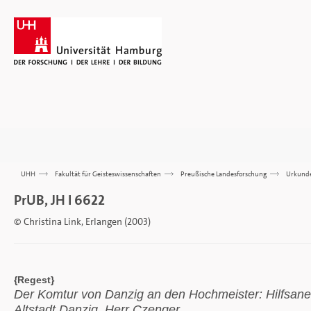
UHH
>>>
Fakultät für Geisteswissenschaften
>>>
Preußische Landesforschung
>>>
Urkund
PrUB, JH I 6622
© Christina Link, Erlangen (2003)
{Regest}
Der Komtur von Danzig an den Hochmeister: Hilfsane
Altstadt Danzig. Herr Czenger.