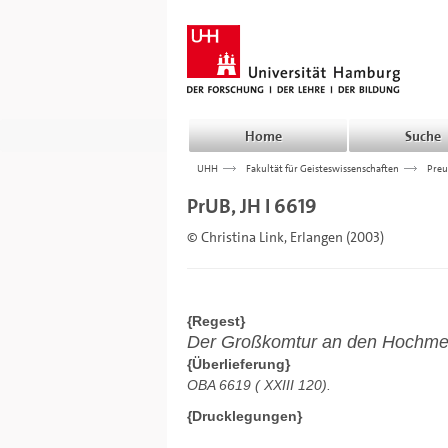
Home
Suche
UHH
>>>
Fakultät für Geisteswissenschaften
>>>
Preu
PrUB, JH I 6619
© Christina Link, Erlangen (2003)
{Regest}
Der Großkomtur an den Hochmeist
{Überlieferung}
OBA 6619 (
XXIII 120).
{Drucklegungen}