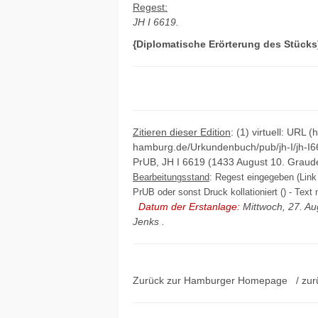
Regest:
JH I 6619.
{Diplomatische Erörterung des Stücks
Zitieren dieser Edition
: (1) virtuell: URL (
hamburg.de/Urkundenbuch/pub/jh-I/jh-I6
PrUB, JH I 6619 (1433 August 10. Graud
Bearbeitungsstand
: Regest eingegeben (Link 
PrUB oder sonst Druck kollationiert () - Text 
Datum der Erstanlage:
Mittwoch, 27. Au
Jenks
.
Zurück zur Hamburger
Homepage
/ zur