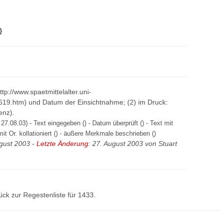
}
http://www.spaetmittelalter.uni-
619.htm) und Datum der Einsichtnahme; (2) im Druck:
enz).
27.08.03) - Text eingegeben () - Datum überprüft () - Text mit
mit Or. kollationiert () - äußere Merkmale beschrieben ()
gust 2003 -
Letzte Änderung:
27. August 2003 von
Stuart
ück zur
Regestenliste
für 1433.