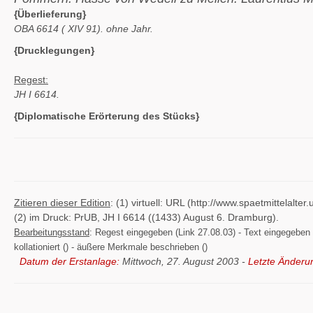
{Überlieferung}
OBA 6614 (
XIV 91). ohne Jahr.
{Drucklegungen}
Regest:
JH I 6614.
{Diplomatische Erörterung des Stücks}
Zitieren dieser Edition
: (1) virtuell: URL (http://www.spaetmittelal
(2) im Druck: PrUB, JH I 6614 ((1433) August 6. Dramburg).
Bearbeitungsstand
: Regest eingegeben (Link 27.08.03) - Text eingegeben ()
kollationiert () - äußere Merkmale beschrieben ()
Datum der Erstanlage:
Mittwoch, 27. August 2003 -
Letzte Änderu