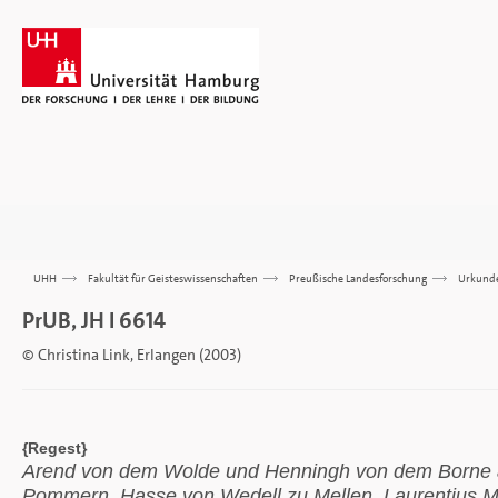
UHH
>>>
Fakultät für Geisteswissenschaften
>>>
Preußische Landesforschung
>>>
Urkund
PrUB, JH I 6614
© Christina Link, Erlangen (2003)
{Regest}
Arend von dem Wolde und Henningh von dem Borne a
Pommern. Hasse von Wedell zu Mellen. Laurentius M