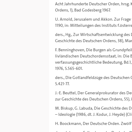
Acht Jahrhunderte Deutscher Orden, hrsg. 
Ordens, 1), Bad Godesberg 1967.
U. Arnold, Jerusalem und Akkon. Zur Frag
1190, in: Mitteilungen des Instituts f.öster
ders., Hg., Zur Wirtschaftsentwicklung des
Geschichte des Deutschen Ordens, 38), Ma
F. Benninghoven, Die Burgen als Grundpfei
livländischen Deutschordensstaat, in: Die
verfassungsgeschichtliche Bedeutung, Bd.1,
1976, S.565-601.
ders., Die Gotlandfeldzüge des Deutschen Or
S.421-77.
J.-E. Beuttel, Der Generalprokurator des 
zur Geschichte des Deutschen Ordens, 55),
M. Biskup, G. Labuda, Die Geschichte des D
– Ideologie (1986, dt. J. Kodur, J. Heyde) (C
H. Boockmann, Der Deutsche Orden. Zwölf K