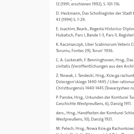
12 (1991, erschienen 1992), S. 101-116.
D. Heckmann, Das Schoßregister der Stadt K
43 (1994) S. 1-29.
E. Joachim, Bearb., Regesta Historico-Diplo
Hubatsch, Pars I, Bände 1-3, Pars II, Registe
K. Kaczmarczyk, Liber Scabinorum Veteris 
Toruniu, Fontes 29), Torun' 1936.
C. A. Lückerath, F. Benninghoven, Hrsg., 
civitatis (Veröffentlichungen aus den Arch
Z. Nowak, J. Tandecki, Hrsg., Ksie;ga rac
Dzierzgon'skiego 1440-1445 / Liber rati
Christburgensis 1440-1445 (Towarzystwo nau
P. Panske, Hrsg., Urkunden der Komturei T
Geschichte Westpreußens, 6), Danzig 1911.
ders., Hrsg., Handfesten der Komturei Sch
Westpreußens, 10), Danzig 1921.
M. Pelech, Hrsg., Nowa Ksie;ga Rachunkowa