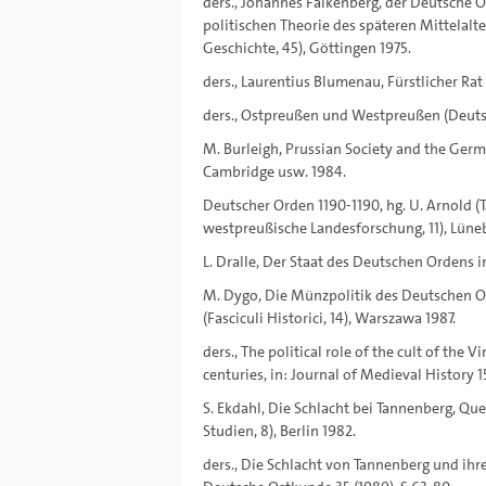
ders., Johannes Falkenberg, der Deutsche 
politischen Theorie des späteren Mittelalt
Geschichte, 45), Göttingen 1975.
ders., Laurentius Blumenau, Fürstlicher Rat
ders., Ostpreußen und Westpreußen (Deutsc
M. Burleigh, Prussian Society and the Germa
Cambridge usw. 1984.
Deutscher Orden 1190-1190, hg. U. Arnold 
westpreußische Landesforschung, 11), Lüneb
L. Dralle, Der Staat des Deutschen Ordens 
M. Dygo, Die Münzpolitik des Deutschen Ord
(Fasciculi Historici, 14), Warszawa 1987.
ders., The political role of the cult of the 
centuries, in: Journal of Medieval History 1
S. Ekdahl, Die Schlacht bei Tannenberg, Que
Studien, 8), Berlin 1982.
ders., Die Schlacht von Tannenberg und ihr