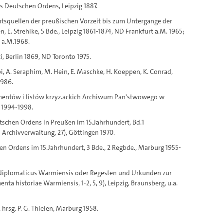
s Deutschen Ordens, Leipzig 1887.
htsquellen der preußischen Vorzeit bis zum Untergange der
n, E. Strehlke, 5 Bde., Leipzig 1861-1874, ND Frankfurt a.M. 1965;
t a.M.1968.
ci, Berlin 1869, ND Toronto 1975.
i, A. Seraphim, M. Hein, E. Maschke, H. Koeppen, K. Conrad,
1986.
kumentów i listów krzyz.ackich Archiwum Pan'stwowego w
a 1994-1998.
utschen Ordens in Preußen im 15.Jahrhundert, Bd.1
Archivverwaltung, 27), Göttingen 1970.
hen Ordens im 15.Jahrhundert, 3 Bde., 2 Regbde., Marburg 1955-
dex diplomaticus Warmiensis oder Regesten und Urkunden zur
ta historiae Warmiensis, 1-2, 5, 9), Leipzig, Braunsberg, u.a.
rsg. P. G. Thielen, Marburg 1958.