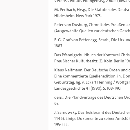
Veteris Civitatis Elbingensis), 2 Bde. (Tow
M. Perlbach, Hrsg., Die Statuten des Deuts
Hildesheim-New York 1975.
Peter von Dusburg, Chronik des Preußenlande
(Ausgewählte Quellen zur deutschen Geschi
E. G. Graf von Pettenegg, Bearb., Die Urku
1887.
Das Pfennigschuldbuch der Komturei Christ
Preußischer Kulturbesitz, 2), Köln-Berlin 19
Klaus Neitmann, Der Deutsche Orden und d
Eine kommentierte Quellenedition, in: Don
Geburtstag, hg. v. Eckart Henning / Wolfg
Landesgeschichte 41 (1990), S. 108-140.
ders., Die Pfandverträge des Deutschen Orden
67.
J. Sarnowsky, Das Treßleramt des Deutschen
1446). Einige Dokumente zu seiner Amtsführ
195-222.