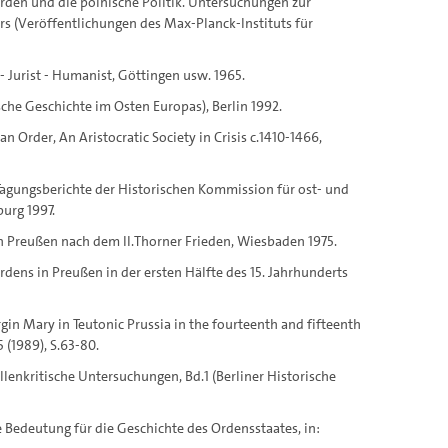
Orden und die polnische Politik. Untersuchungen zur
ers (Veröffentlichungen des Max-Planck-Instituts für
 - Jurist - Humanist, Göttingen usw. 1965.
he Geschichte im Osten Europas), Berlin 1992.
n Order, An Aristocratic Society in Crisis c.1410-1466,
(Tagungsberichte der Historischen Kommission für ost- und
urg 1997.
in Preußen nach dem II.Thorner Frieden, Wiesbaden 1975.
ens in Preußen in der ersten Hälfte des 15. Jahrhunderts
Virgin Mary in Teutonic Prussia in the fourteenth and fifteenth
5 (1989), S.63-80.
llenkritische Untersuchungen, Bd.1 (Berliner Historische
e Bedeutung für die Geschichte des Ordensstaates, in: