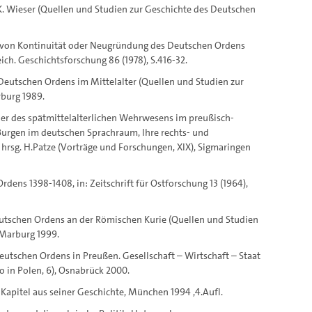
K. Wieser (Quellen und Studien zur Geschichte des Deutschen
e von Kontinuität oder Neugründung des Deutschen Ordens
reich. Geschichtsforschung 86 (1978), S.416-32.
 Deutschen Ordens im Mittelalter (Quellen und Studien zur
rburg 1989.
ler des spätmittelalterlichen Wehrwesens im preußisch-
 Burgen im deutschen Sprachraum, Ihre rechts- und
 hrsg. H.Patze (Vorträge und Forschungen, XIX), Sigmaringen
dens 1398-1408, in: Zeitschrift für Ostforschung 13 (1964),
Deutschen Ordens an der Römischen Kurie (Quellen und Studien
 Marburg 1999.
eutschen Ordens in Preußen. Gesellschaft – Wirtschaft – Staat
lio in Polen, 6), Osnabrück 2000.
apitel aus seiner Geschichte, München 1994 ,4.Aufl.