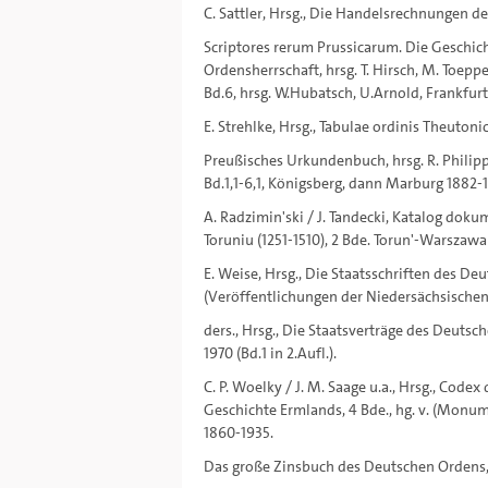
C. Sattler, Hrsg., Die Handelsrechnungen de
Scriptores rerum Prussicarum. Die Geschic
Ordensherrschaft, hrsg. T. Hirsch, M. Toeppe
Bd.6, hrsg. W.Hubatsch, U.Arnold, Frankfur
E. Strehlke, Hrsg., Tabulae ordinis Theutoni
Preußisches Urkundenbuch, hrsg. R. Philipp
Bd.1,1-6,1, Königsberg, dann Marburg 1882-
A. Radzimin'ski / J. Tandecki, Katalog do
Toruniu (1251-1510), 2 Bde. Torun'-Warszaw
E. Weise, Hrsg., Die Staatsschriften des De
(Veröffentlichungen der Niedersächsischen 
ders., Hrsg., Die Staatsverträge des Deutsc
1970 (Bd.1 in 2.Aufl.).
C. P. Woelky / J. M. Saage u.a., Hrsg., Co
Geschichte Ermlands, 4 Bde., hg. v. (Monumen
1860-1935.
Das große Zinsbuch des Deutschen Ordens, h