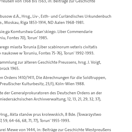
reußen von 1368 bis 1563, in: Beiträge zur Geschichte
 Arbusow d.Ä., Hrsg., Liv-, Esth- und Curländisches Urkundenbuch
 Bde., Moskau, Riga 1853-1914, ND Aalen 1968-1981.
, Ksie;ga Komturstwa Gdan'skiego. Liber Commendarie
, Fontes 70), Torun' 1985.
tarego miasta Torunia (Liber scabinorum veteris civitatis
o naukowe w Toruniu, Fontes 75-76), Torun' 1992-1993.
mmlung zur älteren Geschichte Preussens, hrsg. J. Voigt,
brück 1965.
en Ordens 1410/1411, Die Abrechnungen für die Soldtruppen,
Preußischer Kulturbesitz, 23/I), Köln-Wien 1988.
chte der Generalprokuratoren des Deutschen Ordens an der
niedersächsischen Archivverwaltung, 12, 13, 21, 29, 32, 37),
 Hrsg., Akta stanów prus krolewskich, 8 Bde. (Towarzystwo
 59, 64-66, 68, 71, 77), Torun' 1955-1993.
urei Mewe von 1444, in: Beiträge zur Geschichte Westpreußens