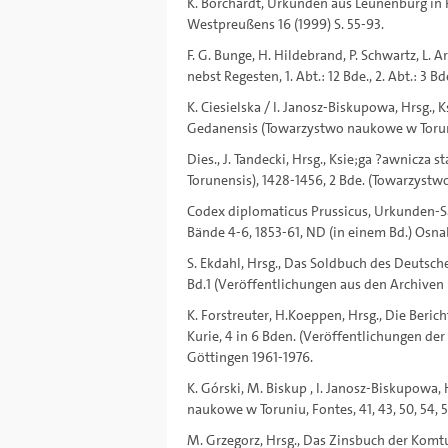
K. Borchardt, Urkunden aus Leunenburg in P
Westpreußens 16 (1999) S. 55-93.
F. G. Bunge, H. Hildebrand, P. Schwartz, L.
nebst Regesten, 1. Abt.: 12 Bde., 2. Abt.: 3
K. Ciesielska / I. Janosz-Biskupowa, Hrsg.
Gedanensis (Towarzystwo naukowe w Toruniu
Dies., J. Tandecki, Hrsg., Ksie;ga ?awnicza s
Torunensis), 1428-1456, 2 Bde. (Towarzystw
Codex diplomaticus Prussicus, Urkunden-Sa
Bände 4-6, 1853-61, ND (in einem Bd.) Osna
S. Ekdahl, Hrsg., Das Soldbuch des Deutsch
Bd.1 (Veröffentlichungen aus den Archiven 
K. Forstreuter, H.Koeppen, Hrsg., Die Beri
Kurie, 4 in 6 Bden. (Veröffentlichungen der 
Göttingen 1961-1976.
K. Górski, M. Biskup , I. Janosz-Biskupowa,
naukowe w Toruniu, Fontes, 41, 43, 50, 54, 57,
M. Grzegorz, Hrsg., Das Zinsbuch der Komt