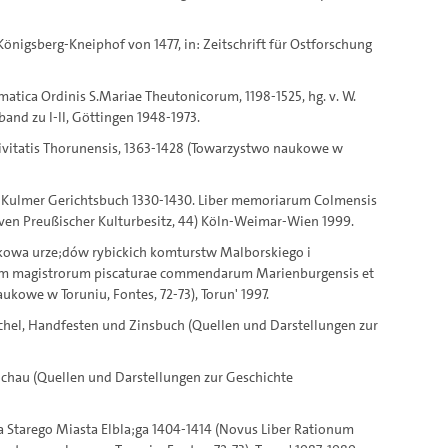
önigsberg-Kneiphof von 1477, in: Zeitschrift für Ostforschung
matica Ordinis S.Mariae Theutonicorum, 1198-1525, hg. v. W.
rband zu I-II, Göttingen 1948-1973.
Civitatis Thorunensis, 1363-1428 (Towarzystwo naukowe w
Das Kulmer Gerichtsbuch 1330-1430. Liber memoriarum Colmensis
iven Preußischer Kulturbesitz, 44) Köln-Weimar-Wien 1999.
hunkowa urze;dów rybickich komturstw Malborskiego i
onum magistrorum piscaturae commendarum Marienburgensis et
kowe w Toruniu, Fontes, 72-73), Torun' 1997.
uchel, Handfesten und Zinsbuch (Quellen und Darstellungen zur
lochau (Quellen und Darstellungen zur Geschichte
 Starego Miasta Elbla;ga 1404-1414 (Novus Liber Rationum