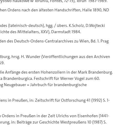
arzystwo naukowe w Toruniu, Fontes, 72-73), Torun' 1987-1989.
chen Ordens nach den ältesten Handschriften, Halle 1890, ND
s (lateinisch-deutsch), hgg. / übers. K.Scholz, D.Wojtecki
chte des Mittelalters, XXV), Darmstadt 1984.
nden des Deutsch-Ordens-Centralarchives zu Wien, Bd. 1. Prag
burg, hrsg. H. Wunder (Veröffentlichungen aus den Archiven
69.
ie Anfänge des ersten Hohenzollern in der Mark Brandenburg.
a Brandenburgica. Festschrift für Werner Vogel zum 60.
ang Neugebauer = Jahrbuch für brandenburgische
s in Preußen, in: Zeitschrift für Ostforschung 41 (1992) S. 1-
 Ordens in Preußen in der Zeit Ulrichs von Eisenhofen (1441-
ung, in: Beiträge zur Geschichte Westpreußens 10 (1987) S.