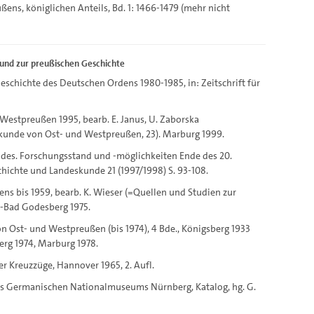
ußens, königlichen Anteils, Bd. 1: 1466-1479 (mehr nicht
 und zur preußischen Geschichte
Geschichte des Deutschen Ordens 1980-1985, in: Zeitschrift für
Westpreußen 1995, bearb. E. Janus, U. Zaborska
skunde von Ost- und Westpreußen, 23). Marburg 1999.
ndes. Forschungsstand und -möglichkeiten Ende des 20.
chichte und Landeskunde 21 (1997/1998) S. 93-108.
ns bis 1959, bearb. K. Wieser (=Quellen und Studien zur
n-Bad Godesberg 1975.
n Ost- und Westpreußen (bis 1974), 4 Bde., Königsberg 1933
rg 1974, Marburg 1978.
er Kreuzzüge, Hannover 1965, 2. Aufl.
es Germanischen Nationalmuseums Nürnberg, Katalog, hg. G.