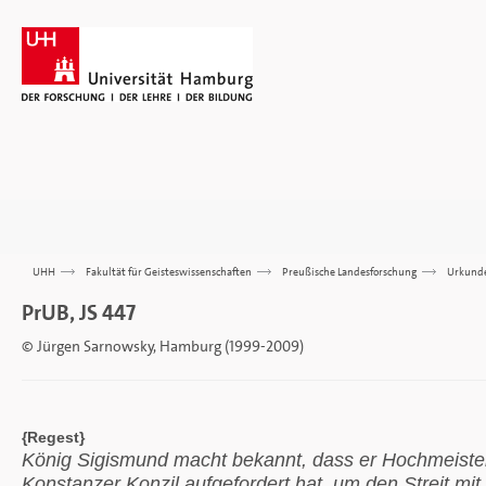
UHH
>>>
Fakultät für Geisteswissenschaften
>>>
Preußische Landesforschung
>>>
Urkund
PrUB, JS 447
© Jürgen Sarnowsky, Hamburg (1999-2009)
{Regest}
König Sigismund macht bekannt, dass er Hochmeiste
Konstanzer Konzil aufgefordert hat, um den Streit mi