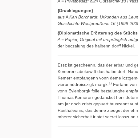
A = Privatbesitz; olim Gutsarchiv zu Pra
{Drucklegungen}
aus
A
Karl Borchardt, Urkunden aus Leun
Geschichte Westpreußens 16 (1999-2009),
{Diplomatische Erörterung des Stücks
A = Papier, Original mit ursprünglich au
der beczalung des halbenn dorff Nickel.
Essz ist gescheenn, das der erbar und 
Kemererr abekewfft das halbe dorff Nauc
Kemerr entpfangenn vonn deme icztgemel
1)
vierunnddreisszigk margk.
Furtann von 
vonn Eylenborgk folle beztalunghe entp
Thomas Kemererr gedancket herr Botenn 
am jar noch crists gepuert tauszennt vun
Panthaleonis, das denne zteuget der eh
mherer sicherheit ir stat secret losszunn