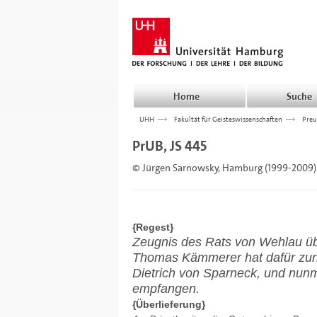
Home
Suche
UHH
>>>
Fakultät für Geisteswissenschaften
>>>
Preu
PrUB, JS 445
© Jürgen Sarnowsky, Hamburg (1999-2009)
{Regest}
Zeugnis des Rats von Wehlau übe
Thomas Kämmerer hat dafür zun
Dietrich von Sparneck, und nun
empfangen.
{Überlieferung}