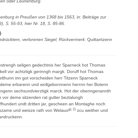
ssen oder Leunenburg.
enburg in Preußen von 1368 bis 1563, in: Beiträge zur
 S. 55-93, hier Nr. 18, S. 85-86.
}
fgedrücktem, verlorenen Siegel; Rückvermerk:
Quittantzenn
gestrengh seligen gedechtnis her Sparneck hot Thomas
kell vor achtztigk gerinngh margk. Doruff hot Thomas
thunn inn got vorscheiden herr Titzenn Sparneck
deme erbarenn und wollgebornnenn herrnn her Botenn
fangenn sechsundvierztigk marck. Hot der obenngenannth
vor deme sitzenden rat gutter beztalungh
ffhundert undt dritten jar, gescheen an Montaghe noch
a)
2)
rszame und weisze rath von Welauo
zcu weither und
 andruckenn.