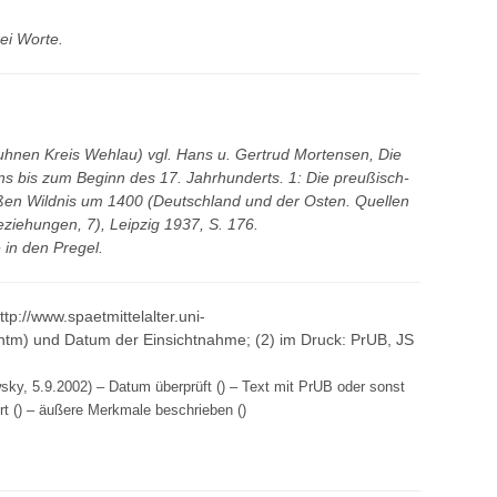
rei Worte.
hnen Kreis Wehlau) vgl. Hans u. Gertrud Mortensen, Die
s bis zum Beginn des 17. Jahrhunderts. 1: Die preußisch-
en Wildnis um 1400 (Deutschland und der Osten. Quellen
ziehungen, 7), Leipzig 1937, S. 176.
 in den Pregel.
http://www.spaetmittelalter.uni-
tm) und Datum der Einsichtnahme; (2) im Druck: PrUB, JS
sky, 5.9.2002) – Datum überprüft () – Text mit PrUB oder sonst
iert () – äußere Merkmale beschrieben ()