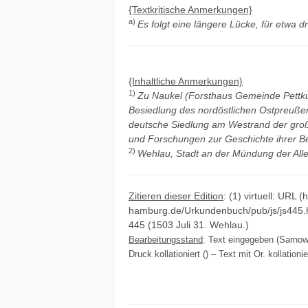
{Textkritische Anmerkungen}
a)
Es folgt eine längere Lücke, für etwa d
{Inhaltliche Anmerkungen}
1)
Zu Naukel (Forsthaus Gemeinde Pettku
Besiedlung des nordöstlichen Ostpreußen
deutsche Siedlung am Westrand der groß
und Forschungen zur Geschichte ihrer Be
2)
Wehlau, Stadt an der Mündung der Alle
Zitieren dieser Edition
: (1) virtuell: URL (
hamburg.de/Urkundenbuch/pub/js/js445.h
445 (1503 Juli 31. Wehlau.)
Bearbeitungsstand
: Text eingegeben (Sarnow
Druck kollationiert () – Text mit Or. kollation