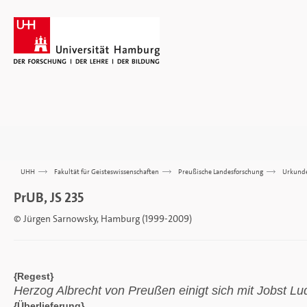
UHH
>>>
Fakultät für Geisteswissenschaften
>>>
Preußische Landesforschung
>>>
Urkund
PrUB, JS 235
© Jürgen Sarnowsky, Hamburg (1999-2009)
{Regest}
Herzog Albrecht von Preußen einigt sich mit Jobst L
{Überlieferung}