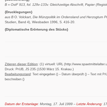
B = OstF 913, fol. 129v-133v. Gleichzeitige Abschrift, Papier (Regist
{Drucklegungen}
aus B
O. Volckart,
Die Münzpolitik im Ordensland und Herzogtum P
Studien, Band 4), Wiesbaden 1996, S. 416-20.
{Diplomatische Erörterung des Stücks}
Zitieren dieser Edition
: (1) virtuell: URL (http://www.spaetmittelal
Druck: PrUB, JS 235 (1530 März 15. Krakau.)
Bearbeitungsstand
: Text eingegeben () – Datum überprüft () – Text mit PrU
beschreiben ()
Datum der Erstanlage:
Montag, 17. Juli 1999 –
Letzte Änderung:
17