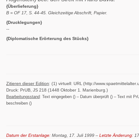
{Überlieferung}
B = OF 17, S. 44-45. Gleichzeitige Abschrift, Papier.
{Drucklegungen}
--
{Diplomatische Erörterung des Stücks}
Zitieren dieser Edition
: (1) virtuell: URL (http://www.spaetmittelal
Druck: PrUB, JS 218 (1448 Oktober 1. Marienburg.)
Bearbeitungsstand
: Text eingegeben () – Datum überprüft () – Text mit PrU
beschreiben ()
Datum der Erstanlage:
Montag, 17. Juli 1999 –
Letzte Änderung:
17