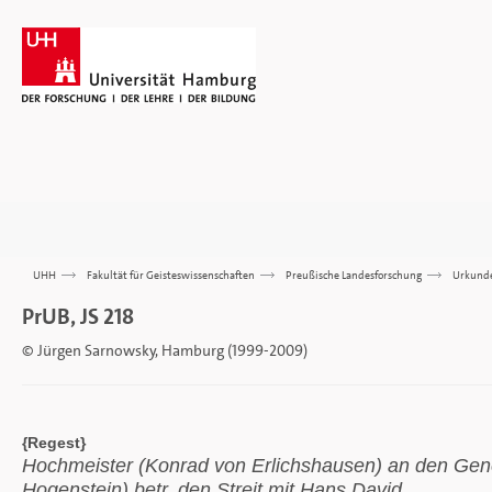
UHH
>>>
Fakultät für Geisteswissenschaften
>>>
Preußische Landesforschung
>>>
Urkund
PrUB, JS 218
© Jürgen Sarnowsky, Hamburg (1999-2009)
{Regest}
Hochmeister (Konrad von Erlichshausen) an den Gen
Hogenstein) betr. den Streit mit Hans David.