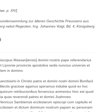
iae, p. XIV
].
rkundensammlung zur älteren Geschichte Preussens aus
rg nebst Regesten, hrg. Johannes Voigt, Bd. 4, Königsberg
}
piscopus Massan[iensis] domini nostris pape referendarius
t Liyvonie provinciis apostolice sedis nuncius universis et
lutem in domino.
ctissimi in Christo patris et domini nostri domini Bonifacii
s dilectis graciose agamus speramus indubie quod ex hoc
equiorum retribucionibus fervencius animentur hinc est quod
incia quas reverendi patres et domini Joahnnes
enricus Sambiensis ecclesiarum episcopi cum capitulis et
cclesiam et dictum dominum nostrum papam ac personam