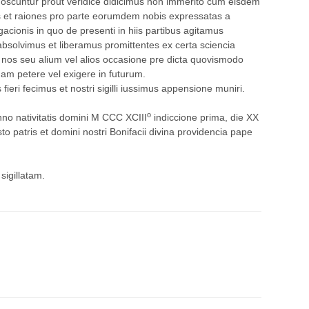
oscuntur prout veridice didicimus non immerito cum eisdem
as et raiones pro parte eorumdem nobis expressatas a
egacionis in quo de presenti in hiis partibus agitamus
absolvimus et liberamus promittentes ex certa sciencia
 nos seu alium vel alios occasione pre dicta quovismodo
uam petere vel exigere in futurum.
 fieri fecimus et nostri sigilli iussimus appensione muniri.
o
no nativitatis domini M CCC XCIII
indiccione prima, die XX
sto patris et domini nostri Bonifacii divina providencia pape
igillatam.