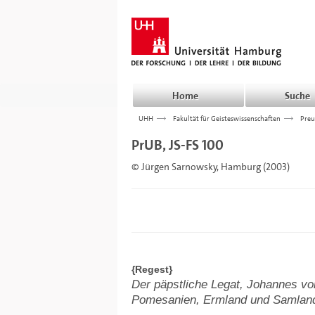
Home
Suche
UHH
>>>
Fakultät für Geisteswissenschaften
>>>
Preu
PrUB, JS-FS 100
© Jürgen Sarnowsky, Hamburg (2003)
{Regest}
Der päpstliche Legat, Johannes vo
Pomesanien, Ermland und Samland