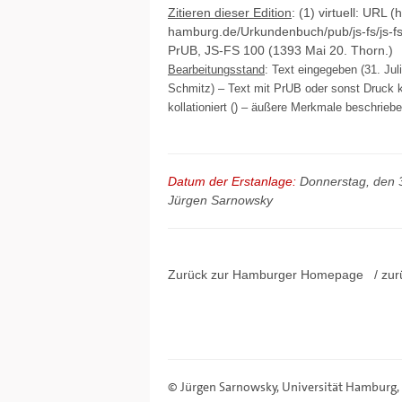
Zitieren dieser Edition
: (1) virtuell: URL (
hamburg.de/Urkundenbuch/pub/js-fs/js-f
PrUB, JS-FS 100 (1393 Mai 20. Thorn.)
Bearbeitungsstand
: Text eingegeben (31. Ju
Schmitz) – Text mit PrUB oder sonst Druck ko
kollationiert () – äußere Merkmale beschriebe
Datum der Erstanlage:
Donnerstag, den 
Jürgen Sarnowsky
Zurück zur Hamburger
Homepage
/ zur
©
Jürgen Sarnowsky
,
Universität Hamburg