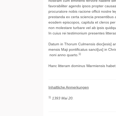
nostram cum eminenti fervore habere din
favorabiliter agendo ipsos propter caus
procuratore nobis racione officii nostre l
prestanda ex certa sciencia presentibus 
eosdem episcopos, capitula et cleros per
non molestare turbare vel ab ipsis quidq
In cuius rei testimonium presentes litteras
Datum in Thorum Culmensis dioc[esis] an
mensis Maji pontificatus sanct[us] in Chri
1)
noni anno quarto.
Hanc litteram dominus Warmiensis habet s
Inhaltliche Anmerkungen
1)
1393 Mai 20.