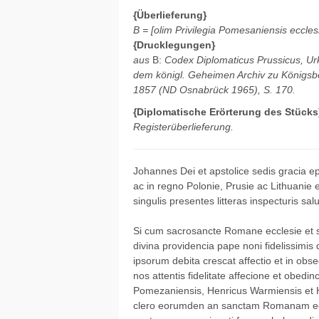
{Überlieferung}
B = [olim Privilegia Pomesaniensis eccles
{Drucklegungen}
aus
B:
Codex Diplomaticus Prussicus, U
dem königl. Geheimen Archiv zu Königsbe
1857 (ND Osnabrück 1965), S. 170.
{Diplomatische Erörterung des Stücks
Registerüberlieferung.
Johannes Dei et apstolice sedis gracia e
ac in regno Polonie, Prusie ac Lithuanie e
singulis presentes litteras inspecturis sa
Si cum sacrosancte Romane ecclesie et san
divina providencia pape noni fidelissimi
ipsorum debita crescat affectio et in obs
nos attentis fidelitate affecione et obed
Pomezaniensis, Henricus Warmiensis et H
clero eorumden an sanctam Romanam e