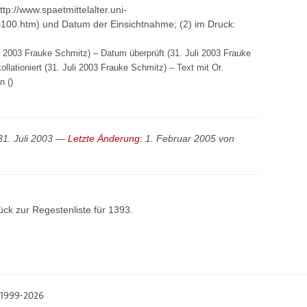
http://www.spaetmittelalter.uni-
s100.htm) und Datum der Einsichtnahme; (2) im Druck:
li 2003 Frauke Schmitz) – Datum überprüft (31. Juli 2003 Frauke
llationiert (31. Juli 2003 Frauke Schmitz) – Text mit Or.
n ()
31. Juli 2003 —
Letzte Änderung:
1. Februar 2005 von
ück zur
Regestenliste
für 1393.
, 1999-2026