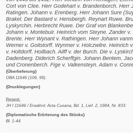
Cort von Clee. Herr Godehart v. Brandenborch. Herr 
Ratingen. Johann v. Erenberg. Herr Johann Sure (Suy
Brakel. Der Bastard v. Hensbergh. Reynart Ruwe. Br
Lyskyrchin. Herbrecht Ruwe. Der Graf von Blankenbe
Johann v. Montebuir. Heinrich vom Steyne. Zander v. E
Brente. Herr Wynant v. Rathingen. Herr Johann vanm
Werner v. Goitstorff. Wynmer v. Holczwilre. Heinrich 
v. Holtdorff. Hoilbach. Ailff v. der Burch. Die v. Lyski
Dadenberg. Diderich Scherffgin. Johann Bentem. Jac
und Cronenberch. Fige v. Valkensteyn. Adam v. Conr
{Überlieferung}
OBA 11646 (106, 99).
{Drucklegungen}
Regest:
JH I 11646 / Erwähnt: Acta Cusana, Bd. 1, Lief. 2, 1984, Nr. 833.
{Diplomatische Erörterung des Stücks}
Bl. 1-44.