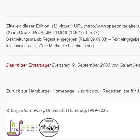
Zitieren dieser Edition
: (1) virtuell: URL (http://www.spaetmittelal
(2) im Druck: PrUB, JH I 11646 (1452 o.T. o.O.).
Bearbeitungsstand
: Regest eingegeben (Raub 09.09.03) – Text eingegeben (
kollationiert () – äußere Merkmale beschreiben ()
Datum der Erstanlage:
Dienstag, 9. September 2003 von Stuart Je
Zurück zur Hamburger
Homepage
/ zurück zur
Regestenliste
für 1
©
Jürgen Sarnowsky
,
Universität Hamburg
, 1999-2026