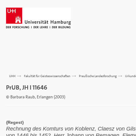
UHH
>>>
Fakultät für Geisteswissenschaften
>>>
Preußische Landesforschung
>>>
Urkund
PrUB, JH I 11646
© Barbara Raub, Erlangen (2003)
{Regest}
Rechnung des Komturs von Koblenz, Claesz von Gil
von 1446 bis 1452. Herr Johann von Remagen, Elemos