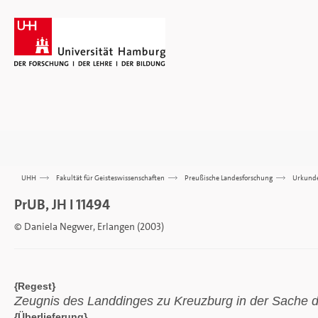
UHH
>>>
Fakultät für Geisteswissenschaften
>>>
Preußische Landesforschung
>>>
Urkund
PrUB, JH I 11494
© Daniela Negwer, Erlangen (2003)
{Regest}
Zeugnis des Landdinges zu Kreuzburg in der Sache de
{Überlieferung}