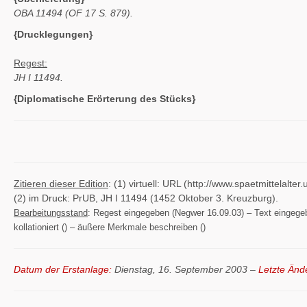
OBA 11494 (OF 17 S. 879).
{Drucklegungen}
Regest:
JH I 11494.
{Diplomatische Erörterung des Stücks}
Zitieren dieser Edition
: (1) virtuell: URL (http://www.spaetmittelal
(2) im Druck: PrUB, JH I 11494 (1452 Oktober 3. Kreuzburg).
Bearbeitungsstand
: Regest eingegeben (Negwer 16.09.03) – Text eingegeben
kollationiert () – äußere Merkmale beschreiben ()
Datum der Erstanlage:
Dienstag, 16. September 2003 –
Letzte Änd