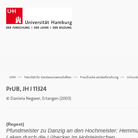
UHH
>>>
Fakultät für Geisteswissenschaften
>>>
Preußische Landesforschung
>>>
Urkund
PrUB, JH I 11324
© Daniela Negwer, Erlangen (2003)
{Regest}
Pfundmeister zu Danzig an den Hochmeister: Hemmu
Laken durch die Lübecker im Holsteinischen.