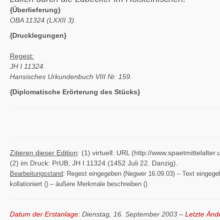
{Überlieferung}
OBA 11324 (LXXII 3).
{Drucklegungen}
Regest:
JH I 11324.
Hansisches Urkundenbuch VIII Nr. 159.
{Diplomatische Erörterung des Stücks}
Zitieren dieser Edition
: (1) virtuell: URL (http://www.spaetmittelal
(2) im Druck: PrUB, JH I 11324 (1452 Juli 22. Danzig).
Bearbeitungsstand
: Regest eingegeben (Negwer 16.09.03) – Text eingegeben
kollationiert () – äußere Merkmale beschreiben ()
Datum der Erstanlage:
Dienstag, 16. September 2003 –
Letzte Änd