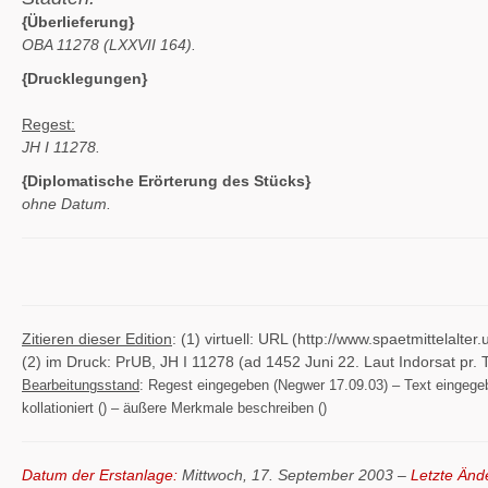
{Überlieferung}
OBA 11278 (LXXVII 164).
{Drucklegungen}
Regest:
JH I 11278.
{Diplomatische Erörterung des Stücks}
ohne Datum.
Zitieren dieser Edition
: (1) virtuell: URL (http://www.spaetmittelal
(2) im Druck: PrUB, JH I 11278 (ad 1452 Juni 22. Laut Indorsat pr. 
Bearbeitungsstand
: Regest eingegeben (Negwer 17.09.03) – Text eingegeben
kollationiert () – äußere Merkmale beschreiben ()
Datum der Erstanlage:
Mittwoch, 17. September 2003 –
Letzte Änd