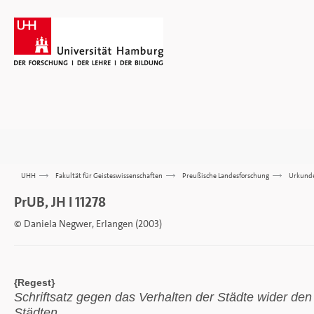
UHH
>>>
Fakultät für Geisteswissenschaften
>>>
Preußische Landesforschung
>>>
Urkund
PrUB, JH I 11278
© Daniela Negwer, Erlangen (2003)
{Regest}
Schriftsatz gegen das Verhalten der Städte wider 
Städten.