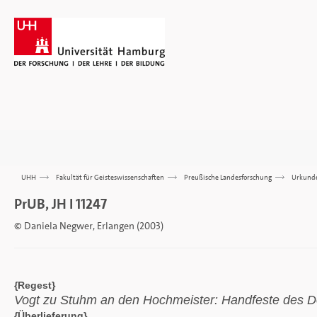
UHH
>>>
Fakultät für Geisteswissenschaften
>>>
Preußische Landesforschung
>>>
Urkund
PrUB, JH I 11247
© Daniela Negwer, Erlangen (2003)
{Regest}
Vogt zu Stuhm an den Hochmeister: Handfeste des Do
{Überlieferung}