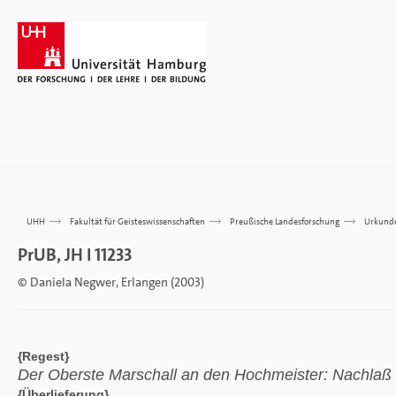
UHH
>>>
Fakultät für Geisteswissenschaften
>>>
Preußische Landesforschung
>>>
Urkund
PrUB, JH I 11233
© Daniela Negwer, Erlangen (2003)
{Regest}
Der Oberste Marschall an den Hochmeister: Nachlaß 
{Überlieferung}