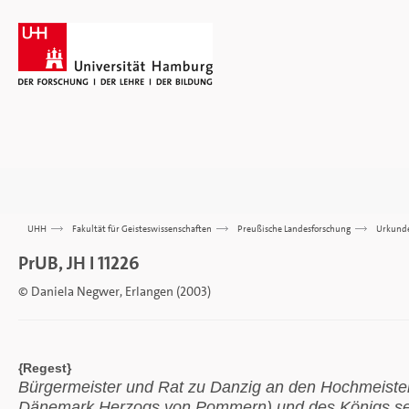
UHH
>>>
Fakultät für Geisteswissenschaften
>>>
Preußische Landesforschung
>>>
Urkund
PrUB, JH I 11226
© Daniela Negwer, Erlangen (2003)
{Regest}
Bürgermeister und Rat zu Danzig an den Hochmeister
Dänemark Herzogs von Pommern) und des Königs se