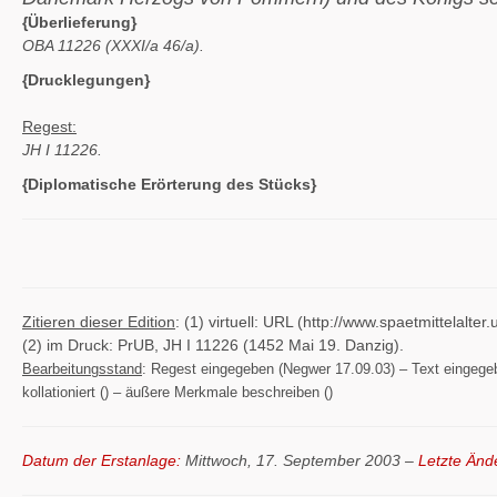
{Überlieferung}
OBA 11226 (XXXI/a 46/a).
{Drucklegungen}
Regest:
JH I 11226.
{Diplomatische Erörterung des Stücks}
Zitieren dieser Edition
: (1) virtuell: URL (http://www.spaetmittelal
(2) im Druck: PrUB, JH I 11226 (1452 Mai 19. Danzig).
Bearbeitungsstand
: Regest eingegeben (Negwer 17.09.03) – Text eingegeben
kollationiert () – äußere Merkmale beschreiben ()
Datum der Erstanlage:
Mittwoch, 17. September 2003 –
Letzte Änd