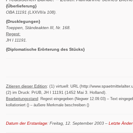
{Überlieferung}
OBA 11191 (LXXVII/a 108).
{Drucklegungen}
Toeppen, Ständeakten III, Nr. 168.
Regest:
JH I 11191.
{Diplomatische Erörterung des Stücks}
Zitieren dieser Edition
: (1) virtuell: URL (http://www.spaetmittelal
(2) im Druck: PrUB, JH I 11191 (1452 Mai 3. Holland).
Bearbeitungsstand
: Regest eingegeben (Negwer 12.09.03) – Text eingegeben
kollationiert () – äußere Merkmale beschreiben ()
Datum der Erstanlage:
Freitag, 12. September 2003 –
Letzte Änder