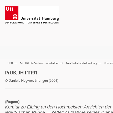
UHH
>>>
Fakultät für Geisteswissenschaften
>>>
Preußische Landesforschung
>>>
Urkund
PrUB, JH I 11191
© Daniela Negwer, Erlangen (2003)
{Regest}
Komtur zu Elbing an den Hochmeister: Ansichten der
Preußischen Bunde. – Zettel: Aufnahme seines Dien