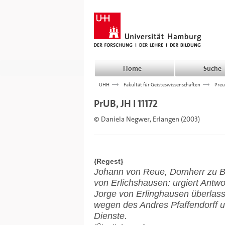
Home
Suche
UHH
>>>
Fakultät für Geisteswissenschaften
>>>
Preu
PrUB, JH I 11172
© Daniela Negwer, Erlangen (2003)
{Regest}
Johann von Reue, Domherr zu B
von Erlichshausen: urgiert Antwo
Jorge von Erlinghausen überlass
wegen des Andres Pfaffendorff 
Dienste.