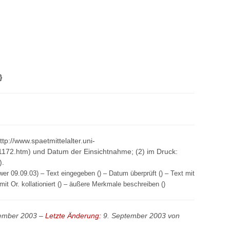
}
http://www.spaetmittelalter.uni-
1172.htm) und Datum der Einsichtnahme; (2) im Druck:
).
er 09.09.03) – Text eingegeben () – Datum überprüft () – Text mit
mit Or. kollationiert () – äußere Merkmale beschreiben ()
tember 2003 –
Letzte Änderung:
9. September 2003 von