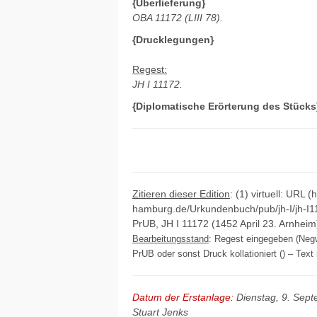
{Überlieferung}
OBA 11172 (LIII 78).
{Drucklegungen}
Regest:
JH I 11172.
{Diplomatische Erörterung des Stücks
Zitieren dieser Edition
: (1) virtuell: URL (
hamburg.de/Urkundenbuch/pub/jh-I/jh-I1
PrUB, JH I 11172 (1452 April 23. Arnheim
Bearbeitungsstand
: Regest eingegeben (Negw
PrUB oder sonst Druck kollationiert () – Text 
Datum der Erstanlage:
Dienstag, 9. Sep
Stuart Jenks