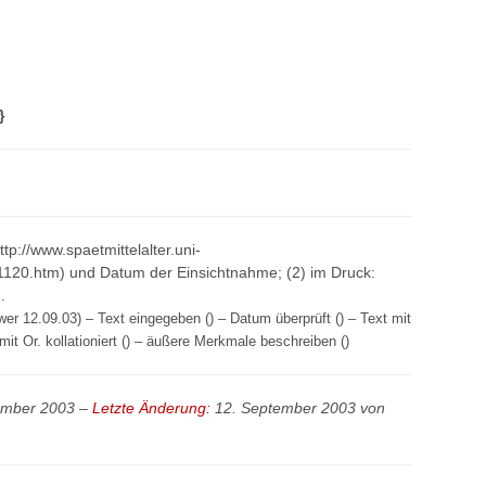
}
http://www.spaetmittelalter.uni-
1120.htm) und Datum der Einsichtnahme; (2) im Druck:
.
er 12.09.03) – Text eingegeben () – Datum überprüft () – Text mit
mit Or. kollationiert () – äußere Merkmale beschreiben ()
tember 2003 –
Letzte Änderung:
12. September 2003 von