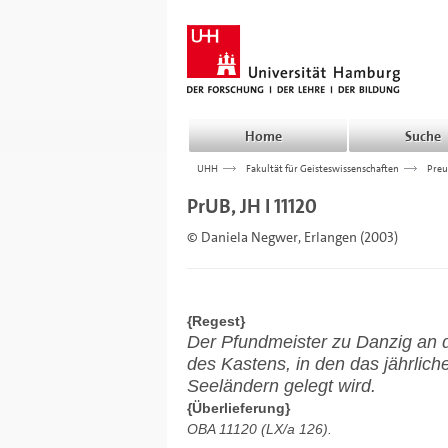
Home
Suche
UHH
>>>
Fakultät für Geisteswissenschaften
>>>
Preu
PrUB, JH I 11120
© Daniela Negwer, Erlangen (2003)
{Regest}
Der Pfundmeister zu Danzig an 
des Kastens, in den das jährlic
Seeländern gelegt wird.
{Überlieferung}
OBA 11120 (LX/a 126).