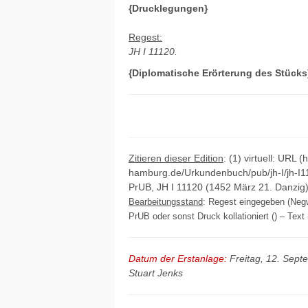
{Drucklegungen}
Regest:
JH I 11120.
{Diplomatische Erörterung des Stücks
Zitieren dieser Edition
: (1) virtuell: URL (
hamburg.de/Urkundenbuch/pub/jh-I/jh-I1
PrUB, JH I 11120 (1452 März 21. Danzig)
Bearbeitungsstand
: Regest eingegeben (Negw
PrUB oder sonst Druck kollationiert () – Text 
Datum der Erstanlage:
Freitag, 12. Sep
Stuart Jenks