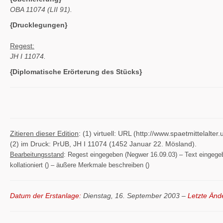
OBA 11074 (LII 91).
{Drucklegungen}
Regest:
JH I 11074.
{Diplomatische Erörterung des Stücks}
Zitieren dieser Edition
: (1) virtuell: URL (http://www.spaetmittelal
(2) im Druck: PrUB, JH I 11074 (1452 Januar 22. Mösland).
Bearbeitungsstand
: Regest eingegeben (Negwer 16.09.03) – Text eingegeben
kollationiert () – äußere Merkmale beschreiben ()
Datum der Erstanlage:
Dienstag, 16. September 2003 –
Letzte Änd