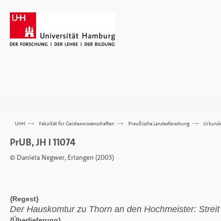
UHH
>>>
Fakultät für Geisteswissenschaften
>>>
Preußische Landesforschung
>>>
Urkund
PrUB, JH I 11074
© Daniela Negwer, Erlangen (2003)
{Regest}
Der Hauskomtur zu Thorn an den Hochmeister: Streit
{Überlieferung}